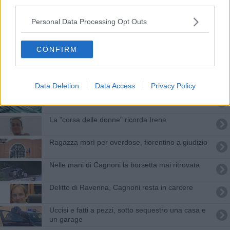
third parties.
Coniugi uccisi e fatti a pezzi, l'ex nuora a
processo
Personal Data Processing Opt Outs
Irene, chiesto l'ergastolo per il compagno
CONFIRM
Delitto Focardi, a processo il compagno
Uccise la moglie, chiesto il processo per Cagnoni
Data Deletion
Data Access
Privacy Policy
In cerca di verità tra i segni delle bastonate
La "corsa delle donne" ricorda Irene
Ragazza morì per overdose, fiorentino a giudizio
Nelle mani di Cagnoni la borsetta mai ritrovata
Delitto di Ravenna, Cagnoni resta in carcere
Uccisi e fatti a pezzi, sotto sequestro una casa e
un garage