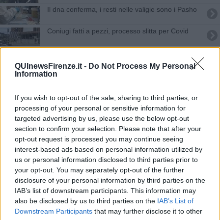
Il dna conferma, i resti nelle valigie sono i Pasho
Coniugi fatti a pezzi, processo slitta per Covid
Morti nella casa a fuoco, arresto per omicidio
QUInewsFirenze.it -
Do Not Process My Personal
Information
I video stringono il cerchio intorno a Cagnoni
Cadavere in decomposizione nello sgabuzzino
If you wish to opt-out of the sale, sharing to third parties, or
processing of your personal or sensitive information for
Cadavere nel sacco, abiti simili a quelli di Irene
targeted advertising by us, please use the below opt-out
section to confirm your selection. Please note that after your
opt-out request is processed you may continue seeing
Coppia a pezzi nelle valigie, la ex 'nuora' resta in
carcere
interest-based ads based on personal information utilized by
us or personal information disclosed to third parties prior to
Coniugi uccisi e fatti a pezzi, 30 anni all'ex nuora
your opt-out. You may separately opt-out of the further
disclosure of your personal information by third parties on the
Cadavere nel baule, indagati la madre e i fratelli
IAB’s list of downstream participants. This information may
also be disclosed by us to third parties on the
IAB’s List of
Cade una delle accuse per il padre di Cagnoni
Downstream Participants
that may further disclose it to other