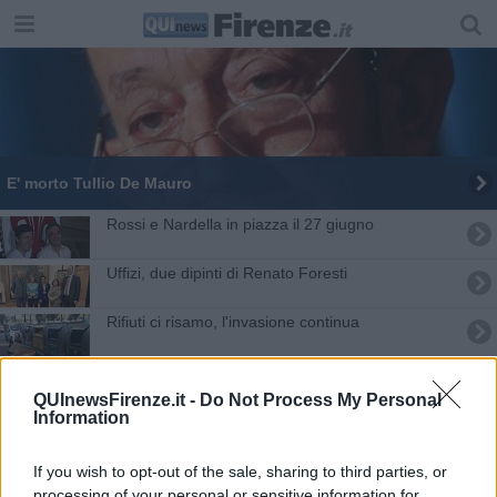
E' morto Tullio De Mauro
Rossi e Nardella in piazza il 27 giugno
Uffizi, due dipinti di Renato Foresti
Rifiuti ci risamo, l'invasione continua
Sei nuovi accademici alla Crusca
QUInewsFirenze.it -
Do Not Process My Personal
Information
L'amore nella favella di Dante ma sui social
Omaggio a Frigidaire, rivista cult degli anni '80
If you wish to opt-out of the sale, sharing to third parties, or
processing of your personal or sensitive information for