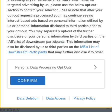
Al tocco tutti a desinare nella Toscana dei tanti
targeted advertising by us, please use the below opt-out
dialetti
section to confirm your selection. Please note that after your
opt-out request is processed you may continue seeing
Le parole chiave per l'architettura del futuro
interest-based ads based on personal information utilized by
us or personal information disclosed to third parties prior to
La lingua degli ingegneri e il debito con Leonardo
your opt-out. You may separately opt-out of the further
disclosure of your personal information by third parties on the
Anselmi e Ginzburg entrano nella mappa di
IAB’s list of downstream participants. This information may
Firenze
also be disclosed by us to third parties on the
IAB’s List of
​Il Giotto ferito dalla bomba dei Georgofili
Downstream Participants
that may further disclose it to other
third parties.
Igiene delle mani, una pratica salvavita
Personal Data Processing Opt Outs
Femminicidi, in Toscana 128 vittime in 15 anni
CONFIRM
Un ebook gratuito sull'italiano in musica
Uffizi, Pitti e Boboli gratis per un giorno
Data Deletion
Data Access
Privacy Policy
La lingua della salute riscritta dalla Crusca