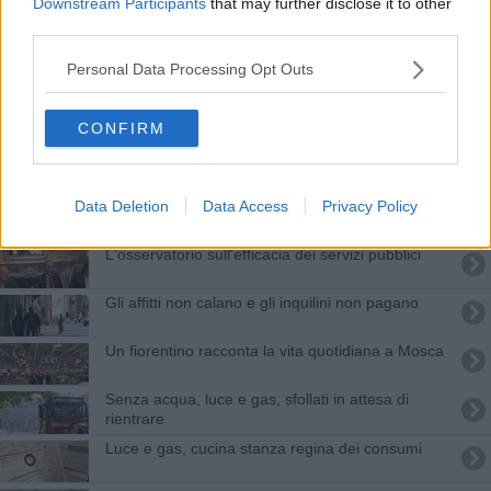
Downstream Participants
that may further disclose it to other
Resistenza delle Case del Popolo in tempo di
third parties.
Covid
Tenda in piazza per la protesta dei ristoratori
Personal Data Processing Opt Outs
Flash mob dei commercianti per chiedere i ristori
CONFIRM
Firenze, blocco stradale per il diritto alla casa
Data Deletion
Data Access
Privacy Policy
Lotta Studentesca dice No sul cavalcavia
L'osservatorio sull'efficacia dei servizi pubblici
Gli affitti non calano e gli inquilini non pagano
Un fiorentino racconta la vita quotidiana a Mosca
Senza acqua, luce e gas, sfollati in attesa di
rientrare
Luce e gas, cucina stanza regina dei consumi