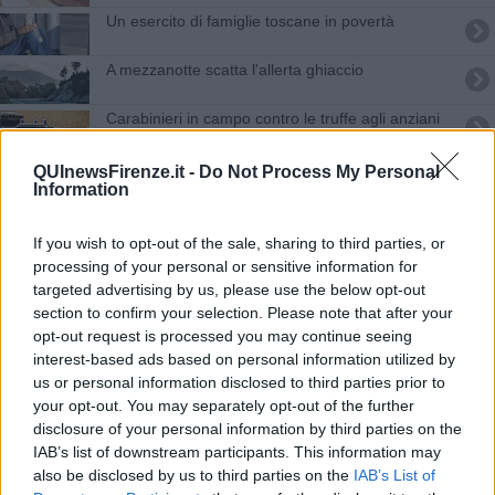
Un esercito di famiglie toscane in povertà
A mezzanotte scatta l'allerta ghiaccio
Carabinieri in campo contro le truffe agli anziani
Il grido di aiuto dei negozi nella Metrocittà
QUInewsFirenze.it -
Do Not Process My Personal
Information
Come sarà il nuovo ponte del Molino
If you wish to opt-out of the sale, sharing to third parties, or
I bonus gas, luce e acqua diventano automatici
processing of your personal or sensitive information for
targeted advertising by us, please use the below opt-out
section to confirm your selection. Please note that after your
Multiutility al voto, tra petizioni e referendum
opt-out request is processed you may continue seeing
interest-based ads based on personal information utilized by
Dopo la neve è allerta ghiaccio
us or personal information disclosed to third parties prior to
your opt-out. You may separately opt-out of the further
Una task force contro i cantieri lumaca
disclosure of your personal information by third parties on the
IAB’s list of downstream participants. This information may
​"Fiorentini adottate gli anziani vicini di casa"
also be disclosed by us to third parties on the
IAB’s List of