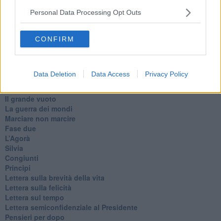
​Il responso
Personal Data Processing Opt Outs
Willy
Non lo so
Destino
CONFIRM
Valdera
Commissari
L'orso
Data Deletion
Data Access
Privacy Policy
Grullaia
Spot
​Il grande vuoto
​La guerra dei mondi
Marciare non marcire
Fase due
L’Agorà
Silvia
Congiunti
Principi
​Lettera sulla brevità della vita
​Lettera sulla felicità
​Lettera sul tempo
Lettera semiconfidenziale al Presidente
Pensieri per dopo