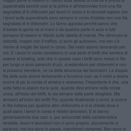
superstrada perché così si fa prima e all’improvviso trovi una fila
segnalata di 9 chilometri per lavori in corso e lo dovresti sapere che
i lavori sulla superstrada sono sempre in corso d’estate con una fila
segnalata di 9 chilometri. Lo fanno apposta perché sanno che
d’estate la gente va al mare o da qualche parte in auto e tutti
pensano di essere in ritardo sulla tabella di marcia. Per diminuire la
velocità, magari non il traffico, ci sono gli autovelox, ma non c’è
niente di meglio dei lavori in corso. Del resto stanno lavorando per
noi. E i lavori in corso consistono in una serie di birilli che sembra di
essere al bowling, solo che in questo caso i birilli sono messi in fila
per lungo e sono parecchi di più, si estendono per chilometri e non
si possono stendere, ne va della sicurezza dei lavoratori. La doppia
fila delle auto scorre lentamente e funziona così: se ti metti a destra
scorre di più la corsia di sinistra e viceversa, l’importante è che, una
volta fatto lo slalom tra le auto, quando devi entrare nella corsia
unica, all’inizio dei birilli, tu sia sempre dalla parte sbagliata. Ma
arrivarci all’inizio dei birilli! Poi, quando finalmente ci arrivi, si scorre
in fila indiana per qualche altro chilometro e ci si chiede dove e
quali siano i lavori in corso e relativi lavoratori. E si danno
genericamente due casi: o, pur annunciati dalla cartellonistica
stradale, lavori e lavoratori non ci sono proprio, sicuramente ci
saranno, ma ora sono in pausa, macchinari compresi. Non sono in