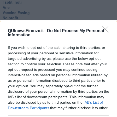
​I soliti noti
Arie
​Vaccine Easing
No profit
Dragonheart
Con-ter?
QUInewsFirenze.it -
Do Not Process My Personal
​Con-te
Information
Coincidenze e crisi
L'amico
If you wish to opt-out of the sale, sharing to third parties, or
​L’anno del vaccino
processing of your personal or sensitive information for
Giulio Regeni
targeted advertising by us, please use the below opt-out
​Il rosario
section to confirm your selection. Please note that after your
Paolo Rossi
opt-out request is processed you may continue seeing
Maradona
Cronaca
interest-based ads based on personal information utilized by
​Ancora Covid
us or personal information disclosed to third parties prior to
​Biden!
your opt-out. You may separately opt-out of the further
In memoria
disclosure of your personal information by third parties on the
​Ancora Francesco
IAB’s list of downstream participants. This information may
Rieccoci
also be disclosed by us to third parties on the
IAB’s List of
Tenet
Downstream Participants
that may further disclose it to other
Francesco
third parties.
Suarez