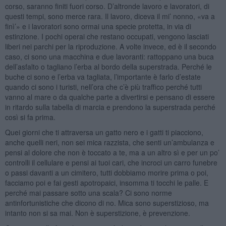
corso, saranno finiti fuori corso. D’altronde lavoro e lavoratori, di
questi tempi, sono merce rara. Il lavoro, diceva il mi’ nonno, «va a
finì’» e i lavoratori sono ormai una specie protetta, in via di
estinzione. I pochi operai che restano occupati, vengono lasciati
liberi nei parchi per la riproduzione. A volte invece, ed è il secondo
caso, ci sono una macchina e due lavoranti: rattoppano una buca
dell’asfalto o tagliano l’erba al bordo della superstrada. Perché le
buche ci sono e l’erba va tagliata, l’importante è farlo d’estate
quando ci sono i turisti, nell’ora che c’è più traffico perché tutti
vanno al mare o da qualche parte a divertirsi e pensano di essere
in ritardo sulla tabella di marcia e prendono la superstrada perché
così si fa prima.
Quei giorni che ti attraversa un gatto nero e i gatti ti piacciono,
anche quelli neri, non sei mica razzista, che senti un’ambulanza e
pensi al dolore che non è toccato a te, ma a un altro sì e per un po’
controlli il cellulare e pensi ai tuoi cari, che incroci un carro funebre
o passi davanti a un cimitero, tutti dobbiamo morire prima o poi,
facciamo poi e fai gesti apotropaici, insomma ti tocchi le palle. E
perché mai passare sotto una scala? Ci sono norme
antinfortunistiche che dicono di no. Mica sono superstizioso, ma
intanto non si sa mai. Non è superstizione, è prevenzione.