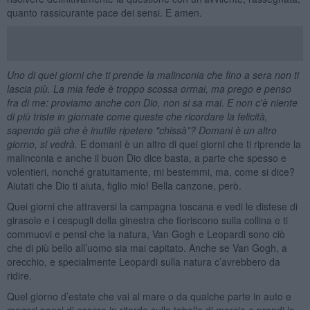
quanto rassicurante pace dei sensi. E amen.
Uno di quei giorni che ti prende la malinconia che fino a sera non ti
lascia più. La mia fede è troppo scossa ormai, ma prego e penso
fra di me: proviamo anche con Dio, non si sa mai. E non c'è niente
di più triste in giornate come queste che ricordare la felicità,
sapendo già che è inutile ripetere "chissà”? Domani è un altro
giorno, si vedrà.
E domani è un altro di quei giorni che ti riprende la
malinconia e anche il buon Dio dice basta, a parte che spesso e
volentieri, nonché gratuitamente, mi bestemmi, ma, come si dice?
Aiutati che Dio ti aiuta, figlio mio! Bella canzone, però.
Quei giorni che attraversi la campagna toscana e vedi le distese di
girasole e i cespugli della ginestra che fioriscono sulla collina e ti
commuovi e pensi che la natura, Van Gogh e Leopardi sono ciò
che di più bello all’uomo sia mai capitato. Anche se Van Gogh, a
orecchio, e specialmente Leopardi sulla natura c’avrebbero da
ridire.
Quel giorno d’estate che vai al mare o da qualche parte in auto e
magari pensi di essere in ritardo sulla tabella di marcia e prendi la