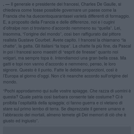
. —
Il generale e presidente dei francesi, Charles De Gaulle, si
chiedeva come fosse possibile governare un paese come la
Francia che ha duecentoquarantasei varietà differenti di formaggio.
E, a proposito della Francia e delle differenze, noi e i cugini
d’oltralpe non ci troviamo d’accordo nemmeno su “quella”. Lei,
insomma, “l’origine del mondo”, così ben raffigurato dal pittore
realista Gustave Courbet. Avete capito. I francesi la chiamano “la
chatte”, la gatta. Gli italiani “la topa”. La chatte fa più fine, da Pascal
in poi i francesi sono maestri di “esprit de finesse” quanto noi
volgari, ma sempre topa è. Intendiamoci una gran bella cosa. Ma
gatti e topi non vanno d’accordo e nemmeno, penso, le loro
signore. Questo è il punto. Fatte le debite proporzioni, così è
l’Europa al giorno d’oggi. Non c'è neanche accordo sull'origine del
mondo.
“Pochi approdammo qui sulle vostre spiagge. Che razza di uomini è
questa? Quale patria così barbara consente tale costume? Ci è
proibita l’ospitalità della spiaggia; ci fanno guerra e ci vietano di
stare sul primo lembo di terra. Se disprezzate il genere umano e
l’abbraccio dei mortali, almeno temete gli Dei memori di ciò che è
giusto ed ingiusto”.