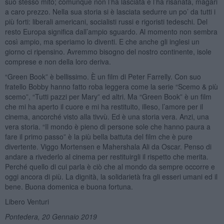
suo stesso mito; comunque non l’ha lasciata e l’ha risanata, magari
a caro prezzo. Nella sua storia si è lasciata sedurre un po’ da tutti i
più forti: liberali americani, socialisti russi e rigoristi tedeschi. Del
resto Europa significa dall’ampio sguardo. Al momento non sembra
così ampio, ma speriamo lo diventi. E che anche gli inglesi un
giorno ci ripensino. Avremmo bisogno del nostro continente, isole
comprese e non della loro deriva.
“Green Book” è bellissimo. È un film di Peter Farrelly. Con suo
fratello Bobby hanno fatto roba leggera come la serie “Scemo & più
scemo”, “Tutti pazzi per Mary” ed altri. Ma “Green Book” è un film
che mi ha aperto il cuore e mi ha restituito, illeso, l’amore per il
cinema, ancorché visto alla tivvù. Ed è una storia vera. Anzi, una
vera storia. “Il mondo è pieno di persone sole che hanno paura a
fare il primo passo” è la più bella battuta del film che è pure
divertente. Viggo Mortensen e Mahershala Ali da Oscar. Penso di
andare a rivederlo al cinema per restituirgli il rispetto che merita.
Perché quello di cui parla è ciò che al mondo da sempre occorre e
oggi ancora di più. La dignità, la solidarietà fra gli esseri umani ed il
bene. Buona domenica e buona fortuna.
Libero Venturi
Pontedera, 20 Gennaio 2019