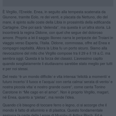
È Virgilio, l’Eneide. Enea, in seguito alla tempesta scatenata da
Giunone, tramite Eolo, re dei venti, e placata da Nettuno, dio del
mare, è spinto sulle coste della Libia in prossimità della edificanda
Cartagine. Che poi sarà “delenda”, ma questa è un’altra storia. Là
incontrerà la regina Didone, con quel che segue del doloroso
amore. Proprio a lei il saggio Ilioneo narra le peripezie dei Troiani in
viaggio verso Esperia, l’Italia. Didone, commossa, offre ad Enea e
compagni ospitalità. Allora la Libia fu un porto sicuro. Siamo alla
rievocazione del mito che Virgilio compose tra il 29 e il 19 a.C. ma
sembra oggi. Questa è la forza dei classici. L’avessimo capito
quando svogliatamente li studiavamo sarebbe stato meglio per tutti
e per noi stessi.
Del resto “è un mondo difficile/ e vita intensa/ felicità a momenti/ e
futuro incerto/ il fuoco e l’acqua/ con certa calma/ serata di vento/ e
nostra piccola vita/ e nostro grande cuore”, come canta Tonino
Carotone in “Me cago en el amor”. Non è proprio Virgilio, magari,
né Enea, quanto a “pietas”, ma rende l’idea.
Quando c’è bisogno di toccare ferro o legno, ci si accorge che il
mondo è fatto di alluminio e di plastica. Questo fondamentale
assioma fa parte della Legge di Murphy di Arthur Bloch. Ed è