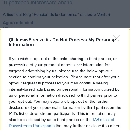
Ti potrebbe interessare anche:
Articoli dal Blog “Pensieri della domenica” di Libero Venturi
​Agorà reloaded
Ultimo
​L’urlo e gli inglesi
Carrà
QUInewsFirenze.it -
Do Not Process My Personal
Information
Può darsi
Europei
Acciaio
If you wish to opt-out of the sale, sharing to third parties, or
Il Presidente
processing of your personal or sensitive information for
​Il Giro
targeted advertising by us, please use the below opt-out
Insopportabile
section to confirm your selection. Please note that after your
​Mentre
opt-out request is processed you may continue seeing
Luana
interest-based ads based on personal information utilized by
​Ci vuole Fedez
us or personal information disclosed to third parties prior to
​Cronaca di un vaccino annunciato
your opt-out. You may separately opt-out of the further
​Liberazione
disclosure of your personal information by third parties on the
Esternazioni
IAB’s list of downstream participants. This information may
Vaxzevria
also be disclosed by us to third parties on the
IAB’s List of
Nazionali
Downstream Participants
that may further disclose it to other
​Ricorrenze e celebrazioni