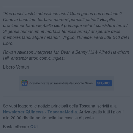
________________________
“
Huc pauci vestris adnavimus oris./ Quod genus hoc hominum?
Quaeve hunc tam barbara morem/ permittit patria? Hospitio
prohibemur harenae;/
bella cient primaque vetant consistere terra./
Si genus humanum et mortalia temnitis arma,
/ at sperate deos
memores fandi atque nefandi”. Virgilio, l’Eneide, versi 538-543 del I
Libro.
Rowan Atkinson interpreta Mr. Bean e Benny Hill è
Alfred Hawthorn
Hill
, entrambi attori comici inglesi.
Libero Venturi
Se vuoi leggere le notizie principali della Toscana iscriviti alla
Newsletter QUInews - ToscanaMedia.
Arriva gratis tutti i giorni
alle 20:00 direttamente nella tua casella di posta.
Basta cliccare
QUI