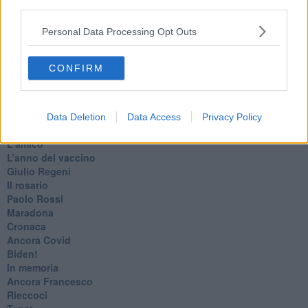
third parties.
Marte
​Crapa pelada
Personal Data Processing Opt Outs
​I soliti noti
Arie
​Vaccine Easing
CONFIRM
No profit
Dragonheart
Con-ter?
​Con-te
Data Deletion
Data Access
Privacy Policy
Coincidenze e crisi
L'amico
​L’anno del vaccino
Giulio Regeni
​Il rosario
Paolo Rossi
Maradona
Cronaca
​Ancora Covid
​Biden!
In memoria
​Ancora Francesco
Rieccoci