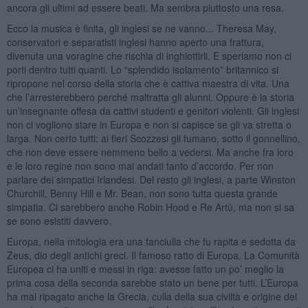
ancora gli ultimi ad essere beati. Ma sembra piuttosto una resa.
Ecco la musica è finita, gli inglesi se ne vanno... Theresa May,
conservatori e separatisti inglesi hanno aperto una frattura,
divenuta una voragine che rischia di inghiottirli. E speriamo non ci
porti dentro tutti quanti. Lo “splendido isolamento” britannico si
ripropone nel corso della storia che è cattiva maestra di vita. Una
che l’arresterebbero perché maltratta gli alunni. Oppure è la storia
un’insegnante offesa da cattivi studenti e genitori violenti. Gli inglesi
non ci vogliono stare in Europa e non si capisce se gli va stretta o
larga. Non certo tutti: ai fieri Scozzesi gli fumano, sotto il gonnellino,
che non deve essere nemmeno bello a vedersi. Ma anche fra loro
e le loro regine non sono mai andati tanto d’accordo. Per non
parlare dei simpatici Irlandesi. Del resto gli inglesi, a parte Winston
Churchill, Benny Hill e Mr. Bean, non sono tutta questa grande
simpatia. Ci sarebbero anche Robin Hood e Re Artù, ma non si sa
se sono esistiti davvero.
Europa, nella mitologia era una fanciulla che fu rapita e sedotta da
Zeus, dio degli antichi greci. Il famoso ratto di Europa. La Comunità
Europea ci ha uniti e messi in riga: avesse fatto un po’ meglio la
prima cosa della seconda sarebbe stato un bene per tutti. L’Europa
ha mal ripagato anche la Grecia, culla della sua civiltà e origine del