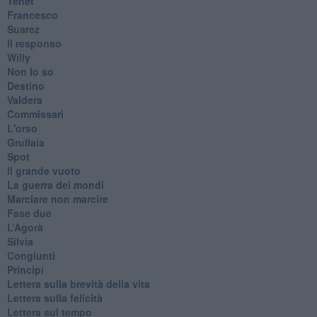
Tenet
Francesco
Suarez
​Il responso
Willy
Non lo so
Destino
Valdera
Commissari
L'orso
Grullaia
Spot
​Il grande vuoto
​La guerra dei mondi
Marciare non marcire
Fase due
L’Agorà
Silvia
Congiunti
Principi
​Lettera sulla brevità della vita
​Lettera sulla felicità
​Lettera sul tempo