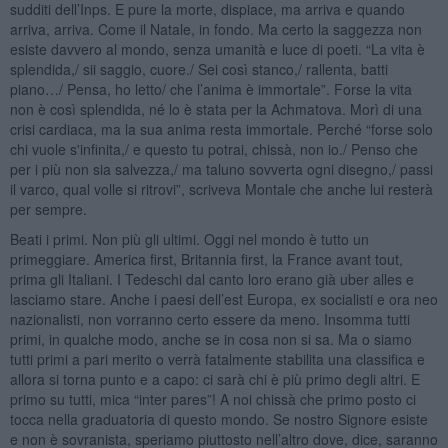
sudditi dell’Inps. E pure la morte, dispiace, ma arriva e quando
arriva, arriva. Come il Natale, in fondo. Ma certo la saggezza non
esiste davvero al mondo, senza umanità e luce di poeti. “La vita è
splendida,/ sii saggio, cuore./ Sei così stanco,/ rallenta, batti
piano…/ Pensa, ho letto/ che l’anima è immortale”. Forse la vita
non è così splendida, né lo è stata per la Achmatova. Morì di una
crisi cardiaca, ma la sua anima resta immortale. Perché “forse solo
chi vuole s'infinita,/ e questo tu potrai, chissà, non io./ Penso che
per i più non sia salvezza,/ ma taluno sovverta ogni disegno,/ passi
il varco, qual volle si ritrovi”, scriveva Montale che anche lui resterà
per sempre.
Beati i primi. Non più gli ultimi. Oggi nel mondo è tutto un
primeggiare. America first, Britannia first, la France avant tout,
prima gli Italiani. I Tedeschi dal canto loro erano già uber alles e
lasciamo stare. Anche i paesi dell’est Europa, ex socialisti e ora neo
nazionalisti, non vorranno certo essere da meno. Insomma tutti
primi, in qualche modo, anche se in cosa non si sa. Ma o siamo
tutti primi a pari merito o verrà fatalmente stabilita una classifica e
allora si torna punto e a capo: ci sarà chi è più primo degli altri. E
primo su tutti, mica “inter pares”! A noi chissà che primo posto ci
tocca nella graduatoria di questo mondo. Se nostro Signore esiste
e non è sovranista, speriamo piuttosto nell’altro dove, dice, saranno