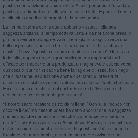
plasticamente evidente la sua verità. Anche per questo l’uso della
plastica, pur importante nella vita, è stato ridotto. E pure le finestre
di alluminio anodizzato argento te le raccomando.
La nonna paterna con la quale abbiamo vissuto, nella sua
saggezza anziana, al tempo sottovalutata e da noi anche presa in
giro, ma sempre più apprezzata che al giorno d’oggi, aveva una
bella espressione per ciò che non andava o non le sembrava
giusto. Diceva: “questa cosa non è tanto per la quale”. Una frase
indefinita, appena un po’ sgrammaticata, ma appropriata ed
efficace per frapporre una prudenza, un ragionevole dubbio verso
qualcosa di cui non si capiva bene la ragione o l’esito. Non nego
che ci fosse nell’espressione anche quel tanto di prevenuta
diffidenza e resistenza conservatrice, ma solo quel tanto che basta.
Ecco lo voglio dire chiaro del nostro Paese, dell’Europa e del
mondo: che non sono tanto per la quale!
“Il nostro sacro mestiere esiste da millenni./ Con lui al mondo non
occorre luce:/ ma nessun poeta ha detto ancora/ che la saggezza
non esiste,/ che non esiste la vecchiezza/ e forse nemmeno la
morte”. Così Anna Andreevna Achmatova. Purtroppo la vecchiezza
esiste eccome, semmai la pensione in questi mesi di conguaglio
fiscale tende a rarefarsi e, oltretutto, senza preavviso per noi