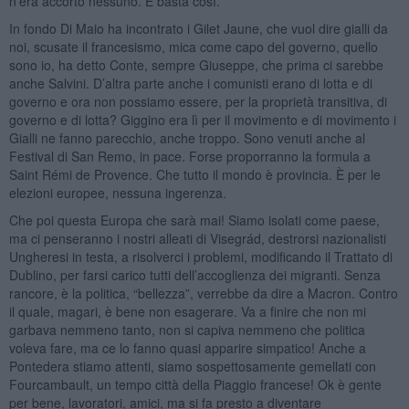
n’era accorto nessuno. E basta così.
In fondo Di Maio ha incontrato i Gilet Jaune, che vuol dire gialli da
noi, scusate il francesismo, mica come capo del governo, quello
sono io, ha detto Conte, sempre Giuseppe, che prima ci sarebbe
anche Salvini. D’altra parte anche i comunisti erano di lotta e di
governo e ora non possiamo essere, per la proprietà transitiva, di
governo e di lotta? Giggino era lì per il movimento e di movimento i
Gialli ne fanno parecchio, anche troppo. Sono venuti anche al
Festival di San Remo, in pace. Forse proporranno la formula a
Saint Rémi de Provence. Che tutto il mondo è provincia. È per le
elezioni europee, nessuna ingerenza.
Che poi questa Europa che sarà mai! Siamo isolati come paese,
ma ci penseranno i nostri alleati di Visegrád, destrorsi nazionalisti
Ungheresi in testa, a risolverci i problemi, modificando il Trattato di
Dublino, per farsi carico tutti dell’accoglienza dei migranti. Senza
rancore, è la politica, “bellezza”, verrebbe da dire a Macron. Contro
il quale, magari, è bene non esagerare. Va a finire che non mi
garbava nemmeno tanto, non si capiva nemmeno che politica
voleva fare, ma ce lo fanno quasi apparire simpatico! Anche a
Pontedera stiamo attenti, siamo sospettosamente gemellati con
Fourcambault, un tempo città della Piaggio francese! Ok è gente
per bene, lavoratori, amici, ma si fa presto a diventare