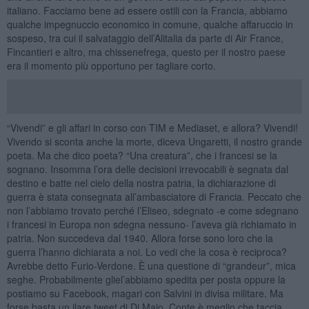
italiano. Facciamo bene ad essere ostili con la Francia, abbiamo
qualche impegnuccio economico in comune, qualche affaruccio in
sospeso, tra cui il salvataggio dell’Alitalia da parte di Air France,
Fincantieri e altro, ma chissenefrega, questo per il nostro paese
era il momento più opportuno per tagliare corto.
“Vivendi” e gli affari in corso con TIM e Mediaset, e allora? Vivendi!
Vivendo si sconta anche la morte, diceva Ungaretti, il nostro grande
poeta. Ma che dico poeta? “Una creatura”, che i francesi se la
sognano. Insomma l’ora delle decisioni irrevocabili è segnata dal
destino e batte nel cielo della nostra patria, la dichiarazione di
guerra è stata consegnata all’ambasciatore di Francia. Peccato che
non l’abbiamo trovato perché l’Eliseo, sdegnato -e come sdegnano
i francesi in Europa non sdegna nessuno- l’aveva già richiamato in
patria. Non succedeva dal 1940. Allora forse sono loro che la
guerra l’hanno dichiarata a noi. Lo vedi che la cosa è reciproca?
Avrebbe detto Furio-Verdone. È una questione di “grandeur”, mica
seghe. Probabilmente gliel’abbiamo spedita per posta oppure la
postiamo su Facebook, magari con Salvini in divisa militare. Ma
forse basta un ilare tweet di Di Maio. Conte è meglio che taccia,