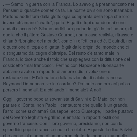
. —
Siamo in guerra con la Francia. Lo avevo già preannunciato nei
Pensieri di qualche domenica fa. Le nostre divisioni sono insanabili.
Partono addirittura dalla glottologia comparata della topa che loro
invece chiamano “chatte”, gatta. E gatti e topi quando mai sono
andati d’accordo? Stiamo addirittura parlando, già lo feci notare, di
quella che il pittore Gustave Courbet, non a caso realista, ritrasse e
chiamò “L’origine del mondo”, come in effetti era ed è. E quindi, non
è questione di topa o di gatta, è già dalle origini del mondo che ci
distinguiamo dai cugini d’oltralpe. Del resto c’è tanto male in
Francia, lo dice anche il titolo che si spiegava con la diffusione del
cosiddetto “mal francioso”. Perfino con Napoleone Buonaparte
abbiamo avuto un rapporto di amore odio, rivoluzione e
restaurazione. E l’allenatore della nazionale di calcio francese
Raymond Domenech, ve lo ricordate? Da tanto che era antipatico
persero i mondiali. E a chi andò il mondiale? A noi!
Oggi il governo popolar sovranista di Salvini e Di Maio, per non
parlare di Conte, non Paolo il cantautore che quello è un grande,
l’altro, come si chiama? Giuseppe, ecco Giuseppe, il padre putativo
del Governo leghista e grillino, è entrato in rapporti ostili con il
governo francese. Con il loro governo, precisiamo, non con lo
splendido popolo francese che lo ha eletto. E questo lo dice Salvini
che anche lui è uomo di un governo eletto dal popolo, ma quello