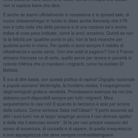
non si capisce bene che dice.
E anche se siamo ufficialmente in recessione e lo spread sale, di
nuovo chissenefrega! In fondo lo disse anche Kennedy che il Pil
non è tutto nella vita delle persone e di una nazione ed è anche
indice di cose poco indicate, come le armi, eccetera. Quindi se non
fa la felicità per qualche punto in più, non la farà neanche per
qualche punto in meno. Per quello ci sono sempre il reddito di
cittadinanza e quota cento. Con che soldi si pagano? Con il Franco
africano francese no di certo, quello serve per tenere in povertà le
colonie d’Africa che ci mandano i migranti, come ha svelato Di
Battista.
È ora di dire basta, con questa politica di rapina! Orgoglio nazionale
e popolo sovrano! Ventimiglia, la frontiera violata, il respingimento
degli immigrati gridano vendetta. Prendessero esempio da noi che
abbiamo porti disponibili sempre per tutti i migranti. Mica
sequestriamo le navi noi! E quando lo facciamo è solo per amore
della cultura. Come scriveva Saba nell’Ulisse? “Il porto accende ad
altri i suoi lumi; me al largo/ sospinge ancora il non domato spirito/
e della vita il doloroso amore”. Si fa per non privare nessuno del
senso di avventura, di curiosità e di sapere, di quella irrequietezza
e non appagatezza che deve sempre contraddistinguere