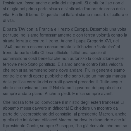
l’esistenza, fosse anche quella dei migranti. Si è più forti se non ci
si rifugia nel primo porto sicuro e si affronta l’amore doloroso della
vita. È a fin di bene. Di questo noi italiani siamo maestri: di cultura e
di vita.
E basta TAV con la Francia e il resto d’Europa. Diciamolo una volta
per tutte: noi siamo fermissimamente e con ferrea volontà contro la
strada ferrata e contro il treno. Anche il papa Gregorio XVI, nel
1840, pur non essendo documentata l’attribuzione “satanica” al
treno da parte della Chiesa ufficiale, istituì una specie di
commissione costi-benefici che non autorizzò la costruzione delle
ferrovie nello Stato pontificio. E siamo anche contro l’alta velocità
che non si sa nemmeno bene dove andare. Più in generale siamo
contro le grandi opere pubbliche che sono tutto un mangia mangia
della politica corrotta dei corrotti governi precedenti. Tutte acque
chete che rovinano i ponti! Noi siamo il governo del popolo che è
sempre andato piano. Anche a piedi. E mica sempre avanti.
Che mossa forte poi convocare il ministro degli esteri francese! Li
abbiamo messi davvero in difficoltà! E chiedere un incontro da
parte del vicepresidente del consiglio, al presidente Macron, anche
quella che intuizione efficace! Macron ha dovuto rispondere che lui
il presidente Conte, sempre Giuseppe, l’ha già ricevuto, che non se