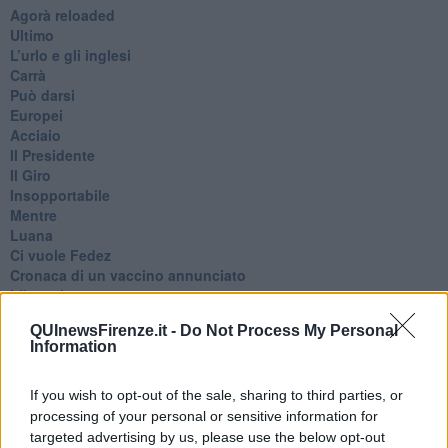
​Agorà reloaded
Ultimo
​L’urlo e gli inglesi
Carrà
Può darsi
Europei
Acciaio
Il Presidente
​Il Giro
Insopportabile
​Mentre
Luana
​Ci vuole Fedez
​Cronaca di un vaccino annunciato
​Liberazione
Esternazioni
QUInewsFirenze.it -
Do Not Process My Personal
Vaxzevria
Information
Nazionali
​Ricorrenze e celebrazioni
Marte
If you wish to opt-out of the sale, sharing to third parties, or
​Crapa pelada
processing of your personal or sensitive information for
​I soliti noti
targeted advertising by us, please use the below opt-out