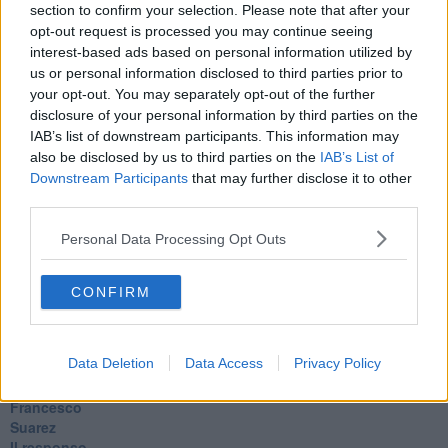
Arie
section to confirm your selection. Please note that after your
​Vaccine Easing
opt-out request is processed you may continue seeing
No profit
interest-based ads based on personal information utilized by
Dragonheart
us or personal information disclosed to third parties prior to
Con-ter?
your opt-out. You may separately opt-out of the further
​Con-te
disclosure of your personal information by third parties on the
Coincidenze e crisi
IAB’s list of downstream participants. This information may
L'amico
also be disclosed by us to third parties on the
IAB’s List of
​L’anno del vaccino
Downstream Participants
that may further disclose it to other
Giulio Regeni
third parties.
​Il rosario
Paolo Rossi
Personal Data Processing Opt Outs
Maradona
Cronaca
​Ancora Covid
CONFIRM
​Biden!
In memoria
​Ancora Francesco
Data Deletion
Data Access
Privacy Policy
Rieccoci
Tenet
Francesco
Suarez
​Il responso