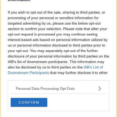
​Ci vuole Fedez
​Cronaca di un vaccino annunciato
​Liberazione
If you wish to opt-out of the sale, sharing to third parties, or
Esternazioni
processing of your personal or sensitive information for
Vaxzevria
targeted advertising by us, please use the below opt-out
Nazionali
section to confirm your selection. Please note that after your
​Ricorrenze e celebrazioni
opt-out request is processed you may continue seeing
Marte
interest-based ads based on personal information utilized by
​Crapa pelada
us or personal information disclosed to third parties prior to
​I soliti noti
your opt-out. You may separately opt-out of the further
Arie
disclosure of your personal information by third parties on the
​Vaccine Easing
IAB’s list of downstream participants. This information may
No profit
also be disclosed by us to third parties on the
IAB’s List of
Dragonheart
Downstream Participants
that may further disclose it to other
Con-ter?
third parties.
​Con-te
Coincidenze e crisi
Personal Data Processing Opt Outs
L'amico
​L’anno del vaccino
Giulio Regeni
CONFIRM
​Il rosario
Paolo Rossi
Maradona