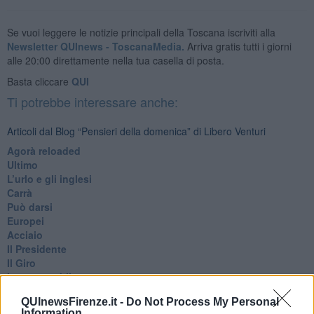
Se vuoi leggere le notizie principali della Toscana iscriviti alla
Newsletter QUInews - ToscanaMedia.
Arriva gratis tutti i giorni
alle 20:00 direttamente nella tua casella di posta.
Basta cliccare
QUI
Ti potrebbe interessare anche:
Articoli dal Blog “Pensieri della domenica” di Libero Venturi
​Agorà reloaded
Ultimo
​L’urlo e gli inglesi
Carrà
Può darsi
Europei
Acciaio
Il Presidente
​Il Giro
Insopportabile
​Mentre
QUInewsFirenze.it -
Do Not Process My Personal
Luana
Information