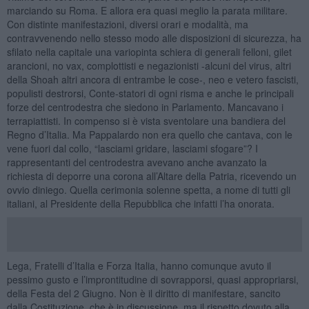
marciando su Roma. E allora era quasi meglio la parata militare.
Con distinte manifestazioni, diversi orari e modalità, ma
contravvenendo nello stesso modo alle disposizioni di sicurezza, ha
sfilato nella capitale una variopinta schiera di generali felloni, gilet
arancioni, no vax, complottisti e negazionisti -alcuni del virus, altri
della Shoah altri ancora di entrambe le cose-, neo e vetero fascisti,
populisti destrorsi, Conte-statori di ogni risma e anche le principali
forze del centrodestra che siedono in Parlamento. Mancavano i
terrapiattisti. In compenso si è vista sventolare una bandiera del
Regno d’Italia. Ma Pappalardo non era quello che cantava, con le
vene fuori dal collo, “lasciami gridare, lasciami sfogare”? I
rappresentanti del centrodestra avevano anche avanzato la
richiesta di deporre una corona all’Altare della Patria, ricevendo un
ovvio diniego. Quella cerimonia solenne spetta, a nome di tutti gli
italiani, al Presidente della Repubblica che infatti l’ha onorata.
Lega, Fratelli d’Italia e Forza Italia, hanno comunque avuto il
pessimo gusto e l’improntitudine di sovrapporsi, quasi appropriarsi,
della Festa del 2 Giugno. Non è il diritto di manifestare, sancito
dalla Costituzione, che è in discussione, ma il rispetto dovuto alla