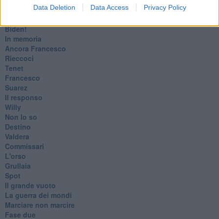
Data Deletion
Data Access
Privacy Policy
Cronaca
​Ancora Covid
​Biden!
In memoria
​Ancora Francesco
Rieccoci
Tenet
Francesco
Suarez
​Il responso
Willy
Non lo so
Destino
Valdera
Commissari
L'orso
Grullaia
Spot
​Il grande vuoto
​La guerra dei mondi
Marciare non marcire
Fase due