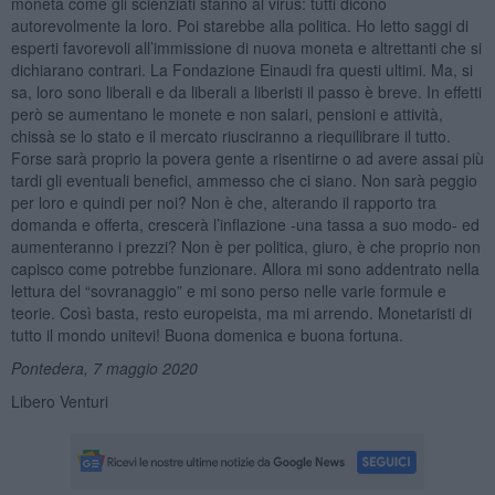
moneta come gli scienziati stanno al virus: tutti dicono
autorevolmente la loro. Poi starebbe alla politica. Ho letto saggi di
esperti favorevoli all’immissione di nuova moneta e altrettanti che si
dichiarano contrari. La Fondazione Einaudi fra questi ultimi. Ma, si
sa, loro sono liberali e da liberali a liberisti il passo è breve. In effetti
però se aumentano le monete e non salari, pensioni e attività,
chissà se lo stato e il mercato riusciranno a riequilibrare il tutto.
Forse sarà proprio la povera gente a risentirne o ad avere assai più
tardi gli eventuali benefici, ammesso che ci siano. Non sarà peggio
per loro e quindi per noi? Non è che, alterando il rapporto tra
domanda e offerta, crescerà l’inflazione -una tassa a suo modo- ed
aumenteranno i prezzi? Non è per politica, giuro, è che proprio non
capisco come potrebbe funzionare. Allora mi sono addentrato nella
lettura del “sovranaggio” e mi sono perso nelle varie formule e
teorie. Così basta, resto europeista, ma mi arrendo. Monetaristi di
tutto il mondo unitevi! Buona domenica e buona fortuna.
Pontedera, 7 maggio 2020
Libero Venturi