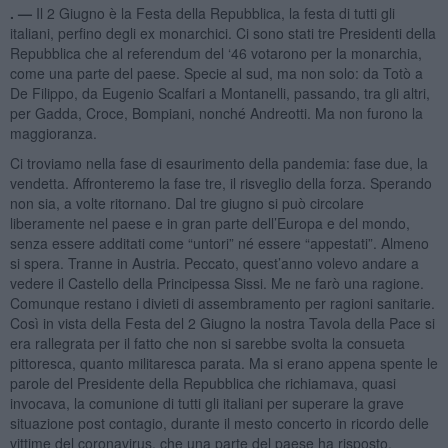
. —
Il 2 Giugno è la Festa della Repubblica, la festa di tutti gli
italiani, perfino degli ex monarchici. Ci sono stati tre Presidenti della
Repubblica che al referendum del ‘46 votarono per la monarchia,
come una parte del paese. Specie al sud, ma non solo: da Totò a
De Filippo, da Eugenio Scalfari a Montanelli, passando, tra gli altri,
per Gadda, Croce, Bompiani, nonché Andreotti. Ma non furono la
maggioranza.
Ci troviamo nella fase di esaurimento della pandemia: fase due, la
vendetta. Affronteremo la fase tre, il risveglio della forza. Sperando
non sia, a volte ritornano. Dal tre giugno si può circolare
liberamente nel paese e in gran parte dell’Europa e del mondo,
senza essere additati come “untori” né essere “appestati”. Almeno
si spera. Tranne in Austria. Peccato, quest’anno volevo andare a
vedere il Castello della Principessa Sissi. Me ne farò una ragione.
Comunque restano i divieti di assembramento per ragioni sanitarie.
Così in vista della Festa del 2 Giugno la nostra Tavola della Pace si
era rallegrata per il fatto che non si sarebbe svolta la consueta
pittoresca, quanto militaresca parata. Ma si erano appena spente le
parole del Presidente della Repubblica che richiamava, quasi
invocava, la comunione di tutti gli italiani per superare la grave
situazione post contagio, durante il mesto concerto in ricordo delle
vittime del coronavirus, che una parte del paese ha risposto,