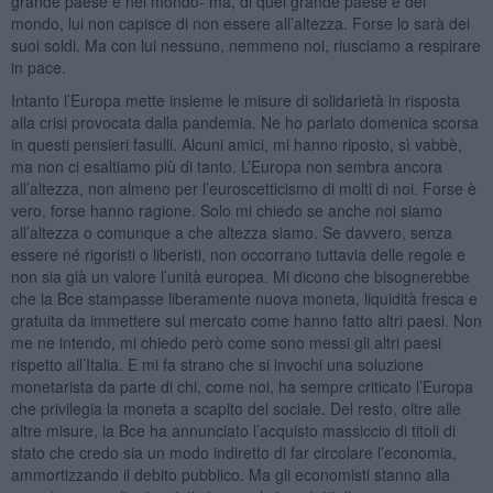
grande paese e nel mondo- ma, di quel grande paese e del
mondo, lui non capisce di non essere all’altezza. Forse lo sarà dei
suoi soldi. Ma con lui nessuno, nemmeno noi, riusciamo a respirare
in pace.
Intanto l’Europa mette insieme le misure di solidarietà in risposta
alla crisi provocata dalla pandemia. Ne ho parlato domenica scorsa
in questi pensieri fasulli. Alcuni amici, mi hanno riposto, sì vabbè,
ma non ci esaltiamo più di tanto. L’Europa non sembra ancora
all’altezza, non almeno per l’euroscetticismo di molti di noi. Forse è
vero, forse hanno ragione. Solo mi chiedo se anche noi siamo
all’altezza o comunque a che altezza siamo. Se davvero, senza
essere né rigoristi o liberisti, non occorrano tuttavia delle regole e
non sia già un valore l’unità europea. Mi dicono che bisognerebbe
che la Bce stampasse liberamente nuova moneta, liquidità fresca e
gratuita da immettere sul mercato come hanno fatto altri paesi. Non
me ne intendo, mi chiedo però come sono messi gli altri paesi
rispetto all’Italia. E mi fa strano che si invochi una soluzione
monetarista da parte di chi, come noi, ha sempre criticato l’Europa
che privilegia la moneta a scapito del sociale. Del resto, oltre alle
altre misure, la Bce ha annunciato l’acquisto massiccio di titoli di
stato che credo sia un modo indiretto di far circolare l’economia,
ammortizzando il debito pubblico. Ma gli economisti stanno alla