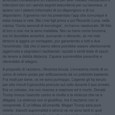
intenzioni con cui i servizi segreti statunitensi per cui lavorava, ci
spiano con i sistemi informatici di cui dispongono e di cui
disponiamo. Il governo non ha presentato l’app che comunque è
stata messa in rete. Ma i mei figli prima e poi Riccardo Luna, nella
rubrica “Cento secondi di tecnologia”, mi hanno rassicurato. Mi fido
di loro e così me la sono installata. Non so bene come funziona,
ma mi dovrebbe avvertire, suonando o vibrando, se nei miei
dintorni si aggira un contagiato, pur garantendo a tutti e due
l’anonimato. Già che ci siamo allora potrebbe essere ulteriormente
aggiornata e segnalarci nazifascisti, razzisti e simili teste di cazzo
da tenere a debita distanza. Capace suonerebbe parecchio e
vibrerebbe di sdegno.
A proposito di razzismo, l’America brucia. L’ennesima morte di un
uomo di colore ucciso per soffocamento da un poliziotto bastardo.
Fra molti per bene, ce ne sono purtroppo. L’agente gli ha tenuto
per otto minuti il ginocchio premuto sul collo durante il suo arresto.
Era un colosso, ma non riusciva a respirare ed è morto. Donald
Trump invoca l’esercito contro le rivolte e la violenza che ne è
dilagata. La violenza non si giustifica, ma il razzismo non si
comprende. È un’offesa all’umanità. Magari Trump sarà pure
rieletto -bianchi suprematisti e stronzi ce ne sono tanti in quel