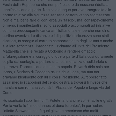
Festa della Repubblica che non può essere da nessuno ridotta a
manifestazione di parte. Non solo dunque per aver trasgredito alle
norme relative alla sicurezza sanitaria costoro vanno stigmatizzati.
Non è mai bene fare di ogni erba un “fascio”, ma, consapevolmente
o meno, i manifestanti si sono associati o accomunati ad iniziative
con una preoccupante carica anti istituzionale e, perché non dirlo,
perfino eversiva. Le distanze e i dispositivi di sicurezza sono stati
disattesi, in spregio al corretto comportamento degli italiani e anche
alla loro sofferenza. Inascoltato il richiamo all’unità del Presidente
Mattarella che si è recato a Codogno a rendere omaggio
all’abnegazione e al coraggio di quella parte d’Italia così duramente
colpita dal contagio, a portare una testimonianza di solidarietà e
speranza. Di comunione del nostro popolo. E, varrà dirlo solo per
inciso, il Sindaco di Codogno risulta della Lega, ma tutti noi
eravamo idealmente con lui e con il Presidente. Avrebbero fatto
assai meglio i caporioni del centro destra a trovarsi lì invece che
marciare con romana volontà in Piazza del Popolo e lungo via del
Corso.
Ho scaricato l’app “Immuni”. Potete farlo anche voi, è facile e gratis.
Per la verità io “timeo danaos et dona ferentes”, in particolare
l’effetto Snowden, che è quel giovane americano che molti
americani considerano un traditore per aver rivelato meccanismi e