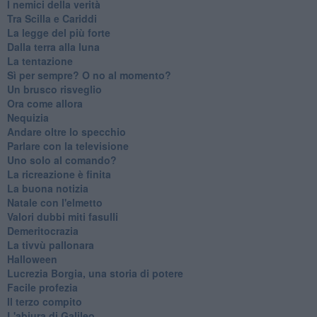
I nemici della verità
Tra Scilla e Cariddi
La legge del più forte
Dalla terra alla luna
La tentazione
​Sì per sempre? O no al momento?
Un brusco risveglio
Ora come allora
Nequizia
Andare oltre lo specchio
Parlare con la televisione
Uno solo al comando?
La ricreazione è finita
La buona notizia
Natale con l'elmetto
Valori dubbi miti fasulli
Demeritocrazia
La tivvù pallonara
Halloween
​Lucrezia Borgia, una storia di potere
Facile profezia
Il terzo compito
L'abiura di Galileo