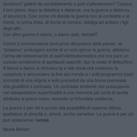
fanfaroni? galletti da combattimento o polli d’allevamento? Capisco
il loro piano: dopo la didattica a distanza, ora la guerra a distanza…
di sicurezza. Così come chi decide la guerra non la combatte e al
fronte, in prima linea, di fronte al nemico, obbliga ad andare i figli
degli altri.
Con altre guerre ci siamo, o siamo stati, distratti?
Contro il commentatore tivvù privo del pudore delle parole, se
“possono” prolungare anche di un solo giorno la guerra, abbiamo
l’arma del telecomando di quell’elettrodomestico che ora pare un
curioso condominio di spettacoli assortiti, tipo la veste di Arlecchino.
A fianco a fianco si ritrovano tg e talk show che mostrano la
catastrofe e annunciano la fine del mondo e i soliti programmi
trash
immutati di una virgola e solo preceduti da una breve premessa
che giustifichi il contrasto. Un contrasto stridente che presuppone
nel telespettatore superficialità e una memoria più corta di quella
attribuita al pesce rosso, secondo un’infondata credenza.
La guerra è per chi è pronto alla possibilità di esserne vittima,
spettatore di atrocità e, ahimè, anche carnefice. La guerra è per chi
può sostenerne l’
orrore
.
Nicola Belcari