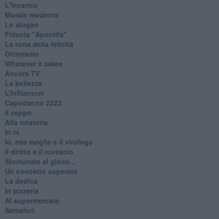
L'incarico
Morale moderna
Lo slogan
Fiducia "Apocrifa"
La torta della felicità
Ottimismo
Whatever it takes
Ancora TV
La bellezza
L’Influencer
​Capodanno 2222
Il ceppo
Alla rotatoria
In tv
Io, mia moglie e il virologo
Il diritto e il rovescio
Sfortunato al gioco...
Un concetto superato
La dedica
In pizzeria
Al supermercato
Semafori