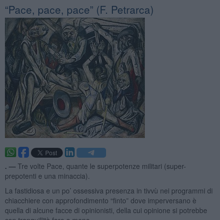
​“Pace, pace, pace” (F. Petrarca)
. —
Tre volte Pace, quante le superpotenze militari (super-
prepotenti e una minaccia).
La fastidiosa e un po’ ossessiva presenza in tivvù nei programmi di
chiacchiere con approfondimento “finto” dove imperversano è
quella di alcune facce di opinionisti, della cui opinione si potrebbe
con tranquillità fare a meno.