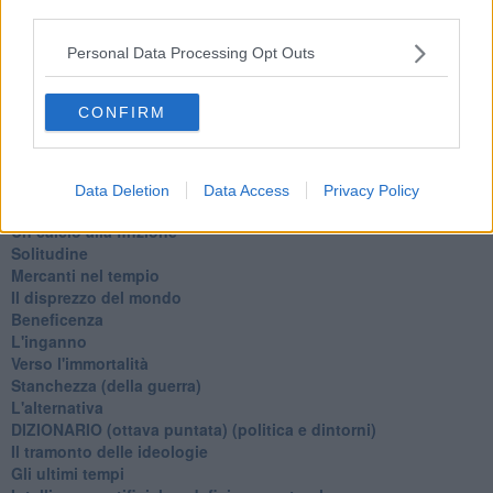
Il compagno
third parties.
​Io (allo specchio)
Tramonto
Personal Data Processing Opt Outs
Passato, presente, futuro
La virtù del non fare
CONFIRM
Il giorno dei saldi
L'ultimo post
Leggendo l'Eneide
​(In)sicurezza stradale
Data Deletion
Data Access
Privacy Policy
Il decalogo del politico
Un calcio alla finzione
Solitudine
Mercanti nel tempio
Il disprezzo del mondo
Beneficenza
L'inganno
Verso l'immortalità
Stanchezza (della guerra)
L'alternativa
​DIZIONARIO (ottava puntata) (politica e dintorni)
Il tramonto delle ideologie
Gli ultimi tempi