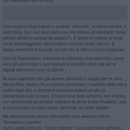
Intervengono degli esperti e qualche “imbecille”, in senso tecnico, a
vario titolo; ma i veri idioti siamo noi che stiamo ad ascoltarlo (forse
perché abbiamo peccati da espiare?). È talora un politico di lungo
corso fiancheggiatore del pensiero unico più unico che c’è. E
spiace sembrare d’accordo con chi non si stima e a loro s’oppone.
Ora s’è improvvisato, indossata la mimetica, eroe guerriero, come
sono gli uomini duri e puri disposti al sacrificio della vita per la
dignità dell’Uomo e per la Libertà.
Mi sarei aspettato che già avesse prenotato il viaggio per le zone
del conflitto, invece c’è un piccolo particolare: il sacrificio della vita è
quello degli altri, a immolarsi dovranno essere gli altri, a
sobbarcarsi onori e oneri. Il nostro eroe dello schermo non intende,
con ammirevole generosità, sottrarre la gloria al suo Prossimo, cioè
a noi e andare al nostro posto: giammai, un simile sgarbo!
Ma allora avrebbe potuto dirlo subito cosa aveva in mente:
“Armiamoci e partite!”
Sono, quelli come lui, “
foreign fighters
” (con esse finale sibilante)