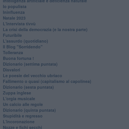
Intelligenza artificiale e deficienza naturale
Io populista
Ininfluenza
Natale 2023
L'intervista tivvù
La crisi della democrazia (e la nostra parte)
Futuribile
L'assurdo (quotidiano)
Il Blog "Sorridendo"
Tolleranza
Buona fortuna !
​Dizionario (settima puntata)
Disvalori
Le poesie del vecchio ubriaco
Fallimento o quasi (capitalismo al capolinea)
Dizionario (sesta puntata)
Zuppa inglese
L'orgia musicale
Un calcio alle regole
Dizionario (quinta puntata)
Stupidità e regresso
L'incoronazione
Nozze e fichi secchi