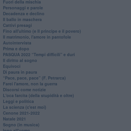
Fuori della mischia
Personaggi e parole
Decadenza e declino
Il ballo in maschera
Cattivi presagi
Fino all'ultimo (e Il principe e il povero)
Il matrimonio, l'amore in pantofole
Autointervista
Prima e dopo
​PASQUA 2022 “Tempi difficili” e duri
Il diritto al sogno
Equivoci
Di paura in paura
​“Pace, pace, pace” (F. Petrarca)
Farei l'amore, non la guerra
Discorsi come notizie
L'oca farcita (della stupidità e oltre)
Leggi e politica
La scienza (c'est moi)
Cenone 2021-2022
Natale 2021
Sogno (in musica)
Inno all'uomo