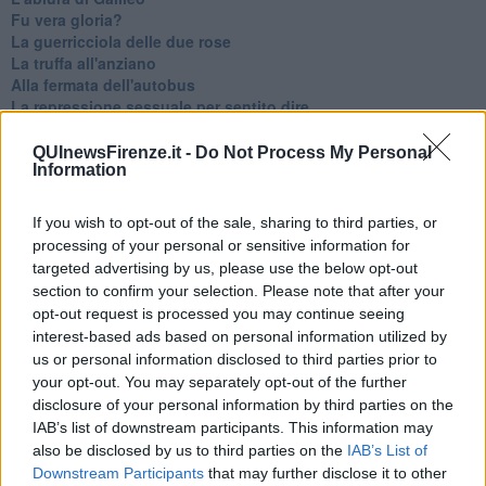
Fu vera gloria?
La guerricciola delle due rose
La truffa all'anziano
Alla fermata dell'autobus
La repressione sessuale per sentito dire
Diseducazione televisiva e inerzia della politica
Foto storica
QUInewsFirenze.it -
Do Not Process My Personal
Information
Esequie solenni
Nostalgia del sangue blu
Teste calde
If you wish to opt-out of the sale, sharing to third parties, or
Non avere e non essere
processing of your personal or sensitive information for
Armiamoci e... avviatevi
targeted advertising by us, please use the below opt-out
Da Capodanno a Carnevale
section to confirm your selection. Please note that after your
Schizzi di fango
opt-out request is processed you may continue seeing
Sor-riso amaro
interest-based ads based on personal information utilized by
Fine anno al ristorante
us or personal information disclosed to third parties prior to
La festa di Capodanno
your opt-out. You may separately opt-out of the further
Natale 2024
disclosure of your personal information by third parties on the
Re e regnanti
IAB’s list of downstream participants. This information may
A noi interessa il dito non la luna
also be disclosed by us to third parties on the
IAB’s List of
Come rubare allo stato e vivere felici
Downstream Participants
that may further disclose it to other
Una performance