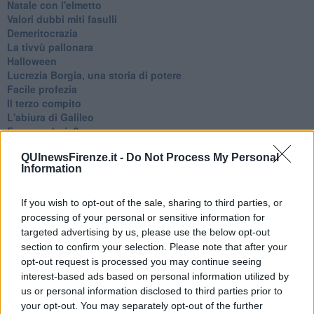
Natale con l'elmetto
Valori dubbi miti fasulli
Demeritocrazia
La tivvù pallonara
Halloween
​Lucrezia Borgia, una storia di potere
Facile profezia
Il terzo compito
L'abiura di Galileo
Fu vera gloria?
La guerricciola delle due rose
QUInewsFirenze.it -
Do Not Process My Personal
La truffa all'anziano
Information
Alla fermata dell'autobus
La repressione sessuale per sentito dire
Diseducazione televisiva e inerzia della politica
If you wish to opt-out of the sale, sharing to third parties, or
Foto storica
processing of your personal or sensitive information for
Esequie solenni
targeted advertising by us, please use the below opt-out
Nostalgia del sangue blu
section to confirm your selection. Please note that after your
Teste calde
opt-out request is processed you may continue seeing
Non avere e non essere
interest-based ads based on personal information utilized by
Armiamoci e... avviatevi
us or personal information disclosed to third parties prior to
Da Capodanno a Carnevale
your opt-out. You may separately opt-out of the further
Schizzi di fango