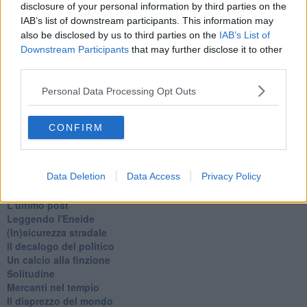
disclosure of your personal information by third parties on the
Sor-riso amaro
IAB’s list of downstream participants. This information may
Fine anno al ristorante
also be disclosed by us to third parties on the
IAB’s List of
La festa di Capodanno
Downstream Participants
that may further disclose it to other
Natale 2024
third parties.
Re e regnanti
A noi interessa il dito non la luna
Personal Data Processing Opt Outs
Come rubare allo stato e vivere felici
Una performance
Il compagno
CONFIRM
​Io (allo specchio)
Tramonto
Passato, presente, futuro
La virtù del non fare
Data Deletion
Data Access
Privacy Policy
Il giorno dei saldi
L'ultimo post
Leggendo l'Eneide
​(In)sicurezza stradale
Il decalogo del politico
Un calcio alla finzione
Solitudine
Mercanti nel tempio
Il disprezzo del mondo