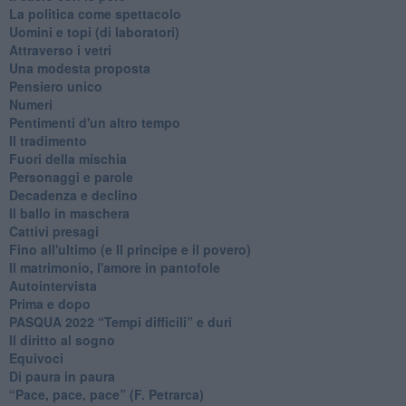
La politica come spettacolo
Uomini e topi (di laboratori)
Attraverso i vetri
Una modesta proposta
Pensiero unico
Numeri
Pentimenti d'un altro tempo
Il tradimento
Fuori della mischia
Personaggi e parole
Decadenza e declino
Il ballo in maschera
Cattivi presagi
Fino all'ultimo (e Il principe e il povero)
Il matrimonio, l'amore in pantofole
Autointervista
Prima e dopo
​PASQUA 2022 “Tempi difficili” e duri
Il diritto al sogno
Equivoci
Di paura in paura
​“Pace, pace, pace” (F. Petrarca)