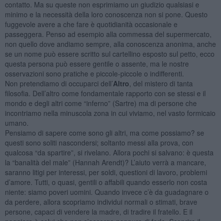
contatto. Ma su queste non esprimiamo un giudizio qualsiasi e
minimo e la necessità della loro conoscenza non si pone. Questo
fuggevole avere a che fare è quotidianità occasionale e
passeggera. Penso ad esempio alla commessa del supermercato,
non quello dove andiamo sempre, alla conoscenza anonima, anche
se un nome può essere scritto sul cartellino esposto sul petto, ecco
questa persona può essere gentile o assente, ma le nostre
osservazioni sono pratiche e piccole-piccole o indifferenti.
Non pretendiamo di occuparci dell’
Altro
, del mistero di tanta
filosofia. Dell’altro come fondamentale rapporto con se stessi e il
mondo e degli altri come “inferno” (Sartre) ma di persone che
incontriamo nella minuscola zona in cui viviamo, nel vasto formicaio
umano.
Pensiamo di sapere come sono gli altri, ma come possiamo? se
questi sono soliti nascondersi; soltanto messi alla prova, con
qualcosa “da spartire”, si rivelano. Allora pochi si salvano: è questa
la “banalità del male” (Hannah Arendt)? L’aiuto verrà a mancare,
saranno litigi per interessi, per soldi, questioni di lavoro, problemi
d’amore. Tutti, o quasi, gentili o affabili quando esserlo non costa
niente: siamo poveri uomini. Quando invece c’è da guadagnare o
da perdere, allora scopriamo individui normali o stimati, brave
persone, capaci di vendere la madre, di tradire il fratello. E il