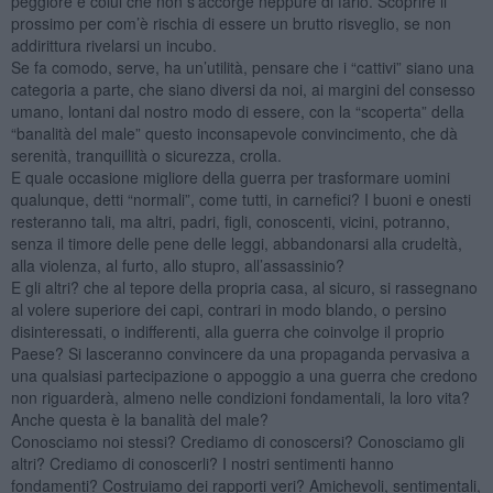
peggiore è colui che non s’accorge neppure di farlo. Scoprire il
prossimo per com’è rischia di essere un brutto risveglio, se non
addirittura rivelarsi un incubo.
Se fa comodo, serve, ha un’utilità, pensare che i “cattivi” siano una
categoria a parte, che siano diversi da noi, ai margini del consesso
umano, lontani dal nostro modo di essere, con la “scoperta” della
“banalità del male” questo inconsapevole convincimento, che dà
serenità, tranquillità o sicurezza, crolla.
E quale occasione migliore della guerra per trasformare uomini
qualunque, detti “normali”, come tutti, in carnefici? I buoni e onesti
resteranno tali, ma altri, padri, figli, conoscenti, vicini, potranno,
senza il timore delle pene delle leggi, abbandonarsi alla crudeltà,
alla violenza, al furto, allo stupro, all’assassinio?
E gli altri? che al tepore della propria casa, al sicuro, si rassegnano
al volere superiore dei capi, contrari in modo blando, o persino
disinteressati, o indifferenti, alla guerra che coinvolge il proprio
Paese? Si lasceranno convincere da una propaganda pervasiva a
una qualsiasi partecipazione o appoggio a una guerra che credono
non riguarderà, almeno nelle condizioni fondamentali, la loro vita?
Anche questa è la banalità del male?
Conosciamo noi stessi? Crediamo di conoscersi? Conosciamo gli
altri? Crediamo di conoscerli? I nostri sentimenti hanno
fondamenti? Costruiamo dei rapporti veri? Amichevoli, sentimentali,