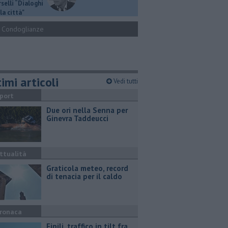
selli “Dialoghi
la città"
Condoglianze
imi articoli
Vedi tutti
port
Due ori nella Senna per
Ginevra Taddeucci
ttualità
Graticola meteo, record
di tenacia per il caldo
ronaca
Fipili, traffico in tilt fra