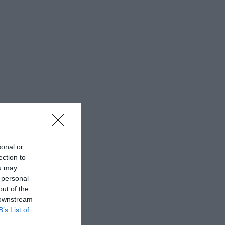
sonal or
ection to
ou may
 personal
out of the
 downstream
B’s List of