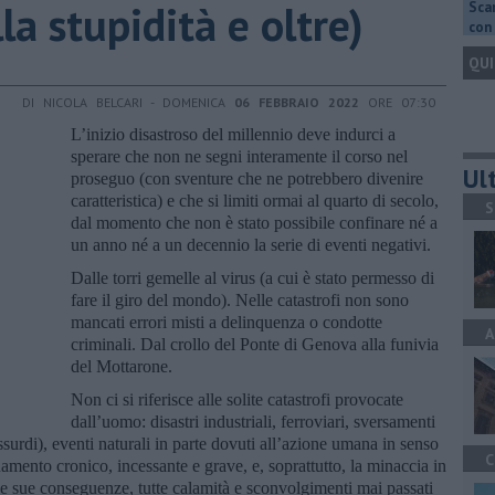
lla stupidità e oltre)
Scar
con 
QUI
DI NICOLA BELCARI - DOMENICA
06 FEBBRAIO 2022
ORE 07:30
L’inizio disastroso del millennio deve indurci a
sperare che non ne segni interamente il corso nel
Ult
proseguo (con sventure che ne potrebbero divenire
caratteristica) e che si limiti ormai al quarto di secolo,
S
dal momento che non è stato possibile confinare né a
un anno né a un decennio la serie di eventi negativi.
Dalle torri gemelle al virus (a cui è stato permesso di
fare il giro del mondo). Nelle catastrofi non sono
mancati errori misti a delinquenza o condotte
A
criminali. Dal crollo del Ponte di Genova alla funivia
del Mottarone.
Non ci si riferisce alle solite catastrofi provocate
dall’uomo: disastri industriali, ferroviari, sversamenti
assurdi), eventi naturali in parte dovuti all’azione umana in senso
C
inamento cronico, incessante e grave, e, soprattutto, la minaccia in
le sue conseguenze, tutte calamità e sconvolgimenti mai passati