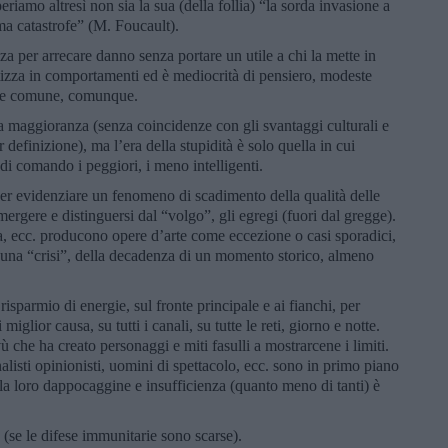
riamo altresì non sia la sua (della follia) “la sorda invasione a
ima catastrofe” (M. Foucault).
zza per arrecare danno senza portare un utile a chi la mette in
tizza in comportamenti ed è mediocrità di pensiero, modeste
ivere comune, comunque.
la maggioranza (senza coincidenze con gli svantaggi culturali e
r definizione), ma l’era della stupidità è solo quella in cui
 di comando i peggiori, i meno intelligenti.
per evidenziare un fenomeno di scadimento della qualità delle
mergere e distinguersi dal “volgo”, gli egregi (fuori dal gregge).
ma, ecc. producono opere d’arte come eccezione o casi sporadici,
i una “crisi”, della decadenza di un momento storico, almeno
sparmio di energie, sul fronte principale e ai fianchi, per
glior causa, su tutti i canali, su tutte le reti, giorno e notte.
ù che ha creato personaggi e miti fasulli a mostrarcene i limiti.
rnalisti opinionisti, uomini di spettacolo, ecc. sono in primo piano
 la loro dappocaggine e insufficienza (quanto meno di tanti) è
 (se le difese immunitarie sono scarse).