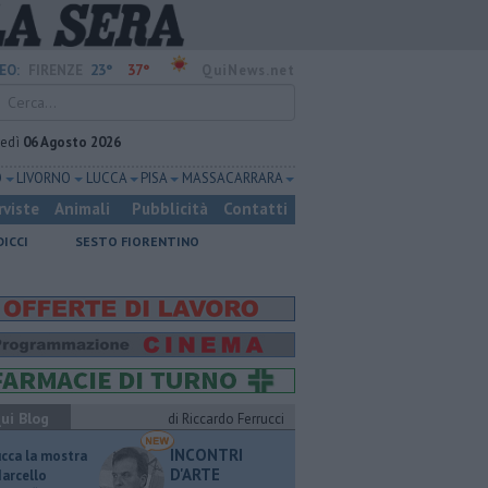
23°
37°
EO:
FIRENZE
QuiNews.net
vedì
06 Agosto 2026
O
LIVORNO
LUCCA
PISA
MASSA CARRARA
rviste
Animali
Pubblicità
Contatti
DICCI
SESTO FIORENTINO
ui Blog
di Riccardo Ferrucci
INCONTRI
ucca la mostra
D'ARTE
Marcello