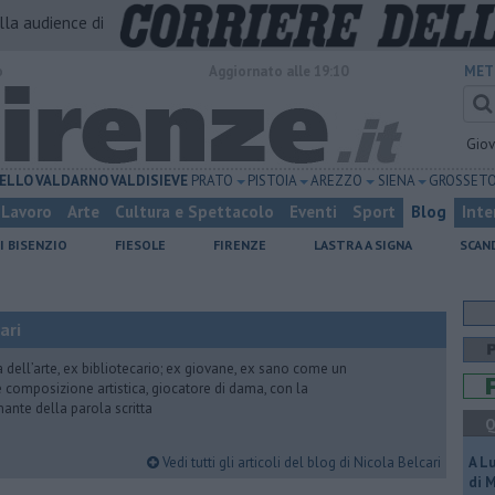
alla audience di
o
Aggiornato alle 19:10
MET
Gio
ELLO
VALDARNO
VALDISIEVE
PRATO
PISTOIA
AREZZO
SIENA
GROSSET
Lavoro
Arte
Cultura e Spettacolo
Eventi
Sport
Blog
Inte
I BISENZIO
FIESOLE
FIRENZE
LASTRA A SIGNA
SCAN
ari
ria dell’arte, ex bibliotecario; ex giovane, ex sano come un
 e composizione artistica, giocatore di dama, con la
mante della parola scritta
Q
Vedi tutti gli articoli del blog di Nicola Belcari
A L
di 