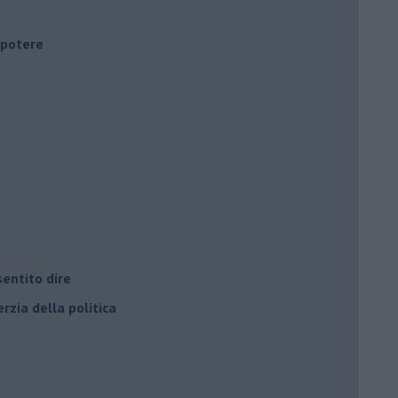
i potere
entito dire
rzia della politica