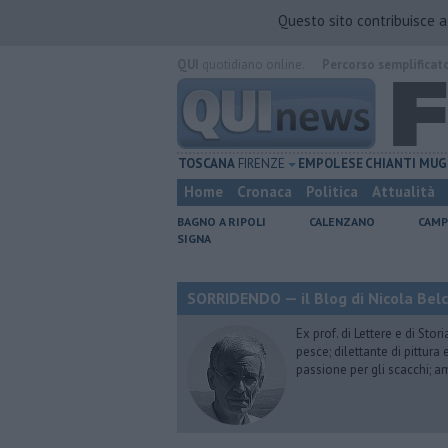
Questo sito contribuisce 
QUI
quotidiano online.
Percorso semplificat
TOSCANA
FIRENZE
EMPOLESE
CHIANTI
MUG
Home
Cronaca
Politica
Attualità
BAGNO A RIPOLI
CALENZANO
CAMP
SIGNA
SORRIDENDO — il Blog di Nicola Belc
Ex prof. di Lettere e di Sto
pesce; dilettante di pittura
passione per gli scacchi; a