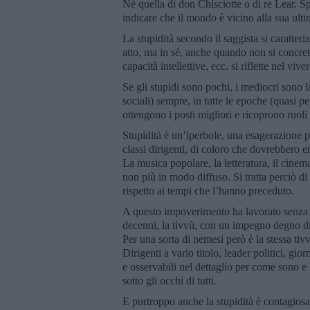
Né quella di don Chisciotte o di re Lear. Spe
indicare che il mondo è vicino alla sua ult
La stupidità secondo il saggista si caratteri
atto, ma in sé, anche quando non si concre
capacità intellettive, ecc. si riflette nel v
Se gli stupidi sono pochi, i mediocri sono 
sociali) sempre, in tutte le epoche (quasi pe
ottengono i posti migliori e ricoprono ruoli
Stupidità è un’iperbole, una esagerazione 
classi dirigenti, di coloro che dovrebbero e
La musica popolare, la letteratura, il cine
non più in modo diffuso. Si tratta perciò d
rispetto ai tempi che l’hanno preceduto.
A questo impoverimento ha lavorato senza ri
decenni, la tivvù, con un impegno degno di mi
Per una sorta di nemesi però è la stessa tivv
Dirigenti a vario titolo, leader politici, gio
e osservabili nel dettaglio per come sono e
sotto gli occhi di tutti.
E purtroppo anche la stupidità è contagiosa