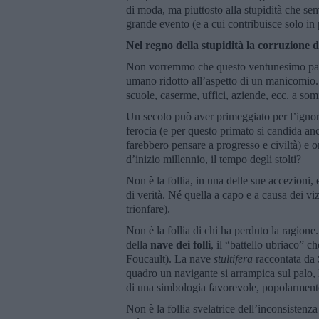
di moda, ma piuttosto alla stupidità che sem
grande evento (e a cui contribuisce solo in 
Nel regno della stupidità la corruzione d
Non vorremmo che questo ventunesimo passa
umano ridotto all’aspetto di un manicomio
scuole, caserme, uffici, aziende, ecc. a somi
Un secolo può aver primeggiato per l’ignora
ferocia (e per questo primato si candida anc
farebbero pensare a progresso e civiltà) e or
d’inizio millennio, il tempo degli stolti?
Non è la follia, in una delle sue accezioni,
di verità. Né quella a capo e a causa dei vi
trionfare).
Non è la follia di chi ha perduto la ragione
della
nave dei folli
, il “battello ubriaco” 
Foucault). La nave
stultifera
raccontata da S
quadro un navigante si arrampica sul palo, l
di una simbologia favorevole, popolarmente 
Non è la follia svelatrice dell’inconsistenz