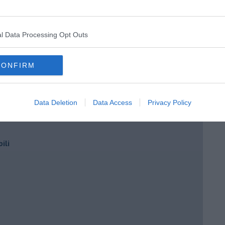
l Data Processing Opt Outs
ti
CONFIRM
Data Deletion
Data Access
Privacy Policy
e)
ili