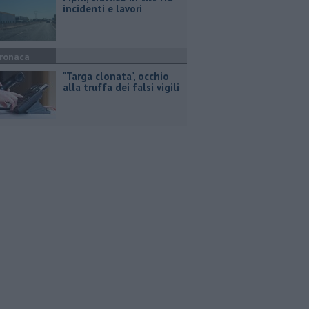
incidenti e lavori
ronaca
"Targa clonata", occhio
alla truffa dei falsi vigili