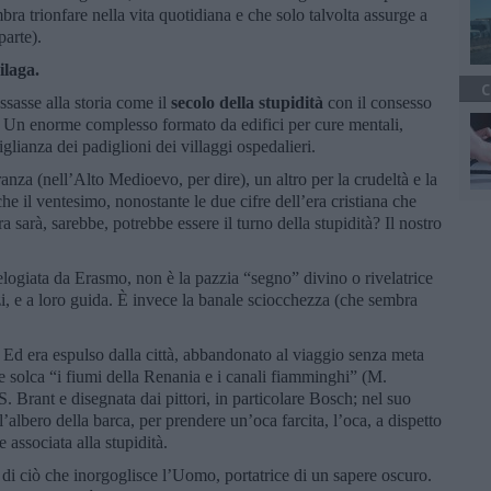
bra trionfare nella vita quotidiana e che solo talvolta assurge a
parte).
ilaga.
C
sse alla storia come il
secolo della
stupidità
con il consesso
. Un enorme complesso formato da edifici per cure mentali,
glianza dei padiglioni dei villaggi ospedalieri.
nza (nell’Alto Medioevo, per dire), un altro per la crudeltà e la
he il ventesimo, nonostante le due cifre dell’era cristiana che
a sarà, sarebbe, potrebbe essere il turno della stupidità? Il nostro
 elogiata da Erasmo, non è la pazzia “segno” divino o rivelatrice
zi, e a loro guida. È invece la banale sciocchezza (che sembra
. Ed era espulso dalla città, abbandonato al viaggio senza meta
che solca “i fiumi della Renania e i canali fiamminghi” (M.
. Brant e disegnata dai pittori, in particolare Bosch; nel suo
’albero della barca, per prendere un’oca farcita, l’oca, a dispetto
associata alla stupidità.
a di ciò che inorgoglisce l’Uomo, portatrice di un sapere oscuro.