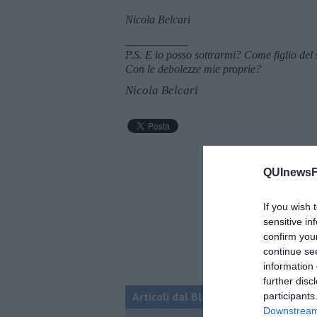
Nicola Belcari
___________
P.S. E io posso sottrarmi? Come figlio del
Con le debolezze mie proprie?
Nicola Belcari
QUInewsFi
If you wish 
sensitive in
confirm you
continue se
information 
further disc
Articoli dal Blog “Sorridendo” di Nic
participants
Downstream 