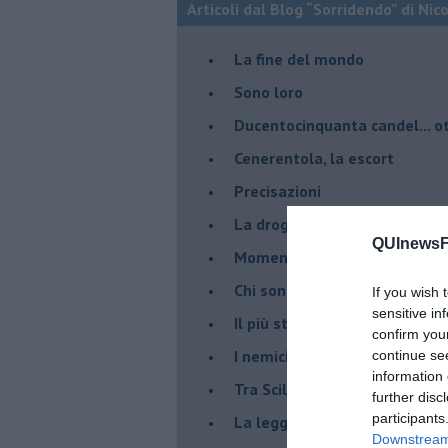
Articoli dal Blog “Sorridendo” di Nic
La fine del mondo
Sono loro
Ducentocinquanta candel... ot
Cenerentola, la escort
Precisazioni
La droga del potere
QUInewsFi
Momenti (e immedesimazion
Chi sono?
If you wish 
sensitive in
Il più stupido dei mondi possib
confirm you
I nemici della verità
continue se
information 
Tra Scilla e Cariddi
further disc
participants
La legge del più forte
Downstream 