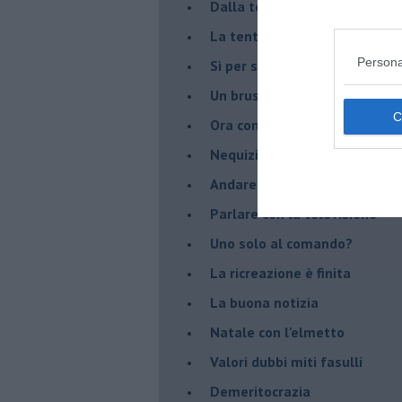
Dalla terra alla luna
La tentazione
Persona
​Sì per sempre? O no al mom
Un brusco risveglio
Ora come allora
Nequizia
Andare oltre lo specchio
Parlare con la televisione
Uno solo al comando?
La ricreazione è finita
La buona notizia
Natale con l'elmetto
Valori dubbi miti fasulli
Demeritocrazia