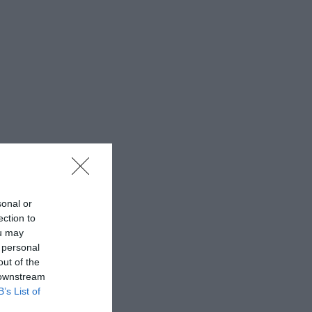
sonal or
ection to
ou may
 personal
out of the
 downstream
B’s List of