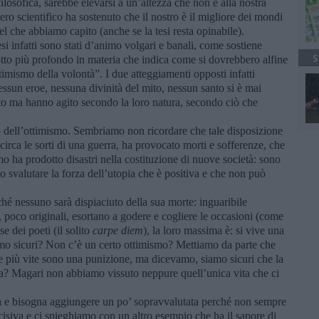
losofica, sarebbe elevarsi a un’altezza che non è alla nostra
ero scientifico ha sostenuto che il nostro è il migliore dei mondi
l che abbiamo capito (anche se la tesi resta opinabile).
infatti sono stati d’animo volgari e banali, come sostiene
S
otto più profondo in materia che indica come si dovrebbero alfine
timismo della volontà”. I due atteggiamenti opposti infatti
essun eroe, nessuna divinità del mito, nessun santo si è mai
ato ma hanno agito secondo la loro natura, secondo ciò che
o dell’ottimismo. Sembriamo non ricordare che tale disposizione
circa le sorti di una guerra, ha provocato morti e sofferenze, che
mo ha prodotto disastri nella costituzione di nuove società: sono
to svalutare la forza dell’utopia che è positiva e che non può
hé nessuno sarà dispiaciuto della sua morte: inguaribile
, poco originali, esortano a godere e cogliere le occasioni (come
se dei poeti (il solito
carpe diem
), la loro massima è: si vive una
iamo sicuri? Non c’è un certo ottimismo? Mettiamo da parte che
he più vite sono una punizione, ma dicevamo, siamo sicuri che la
ita? Magari non abbiamo vissuto neppure quell’unica vita che ci
ba e bisogna aggiungere un po’ sopravvalutata perché non sempre
decisiva e ci spieghiamo con un altro esempio che ha il sapore di