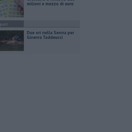
milioni e mezzo di euro
port
Due ori nella Senna per
Ginevra Taddeucci