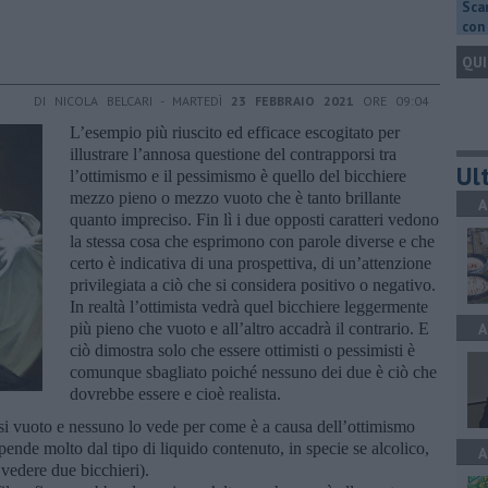
Scar
con 
QUI
DI NICOLA BELCARI - MARTEDÌ
23 FEBBRAIO 2021
ORE 09:04
L’esempio più riuscito ed efficace escogitato per
illustrare l’annosa questione del contrapporsi tra
Ult
l’ottimismo e il pessimismo è quello del bicchiere
mezzo pieno o mezzo vuoto che è tanto brillante
A
quanto impreciso. Fin lì i due opposti caratteri vedono
la stessa cosa che esprimono con parole diverse e che
certo è indicativa di una prospettiva, di un’attenzione
privilegiata a ciò che si considera positivo o negativo.
In realtà l’ottimista vedrà quel bicchiere leggermente
più pieno che vuoto e all’altro accadrà il contrario. E
A
ciò dimostra solo che essere ottimisti o pessimisti è
comunque sbagliato poiché nessuno dei due è ciò che
dovrebbe essere e cioè realista.
uasi vuoto e nessuno lo vede per come è a causa dell’ottimismo
ende molto dal tipo di liquido contenuto, in specie se alcolico,
A
 vedere due bicchieri).