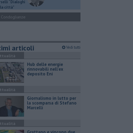
selli “Dialoghi
la città"
Condoglianze
imi articoli
Vedi tutti
ttualità
Hub delle energie
rinnovabili nell'ex
deposito Eni
ttualità
Giornalismo in lutto per
la scomparsa di Stefano
Marcelli
ttualità
Grattano e vincono due