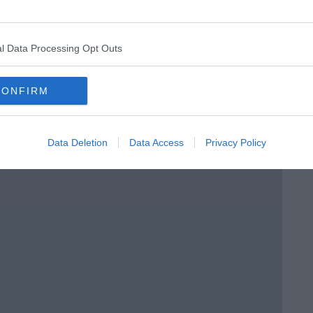
l Data Processing Opt Outs
ento?
CONFIRM
Data Deletion
Data Access
Privacy Policy