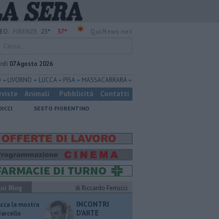
23°
37°
EO:
FIRENZE
QuiNews.net
rdì
07 Agosto 2026
O
LIVORNO
LUCCA
PISA
MASSA CARRARA
rviste
Animali
Pubblicità
Contatti
DICCI
SESTO FIORENTINO
ui Blog
di Riccardo Ferrucci
INCONTRI
ucca la mostra
D'ARTE
Marcello