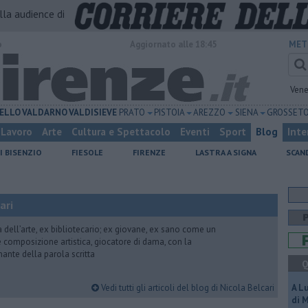
alla audience di
o
Aggiornato alle 18:45
MET
Vene
ELLO
VALDARNO
VALDISIEVE
PRATO
PISTOIA
AREZZO
SIENA
GROSSET
Lavoro
Arte
Cultura e Spettacolo
Eventi
Sport
Blog
Inte
I BISENZIO
FIESOLE
FIRENZE
LASTRA A SIGNA
SCAN
ari
ria dell’arte, ex bibliotecario; ex giovane, ex sano come un
 e composizione artistica, giocatore di dama, con la
mante della parola scritta
Q
Vedi tutti gli articoli del blog di Nicola Belcari
A L
di 