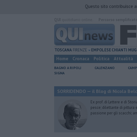
Questo sito contribuisce 
QUI
quotidiano online.
Percorso semplificat
TOSCANA
FIRENZE
EMPOLESE
CHIANTI
MUG
Home
Cronaca
Politica
Attualità
BAGNO A RIPOLI
CALENZANO
CAMP
SIGNA
SORRIDENDO — il Blog di Nicola Belc
Ex prof. di Lettere e di Sto
pesce; dilettante di pittura
passione per gli scacchi; a