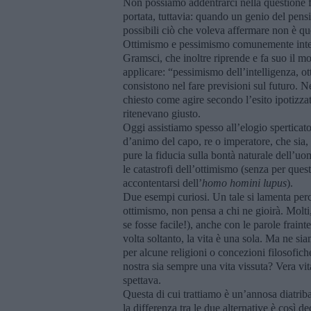
Non possiamo addentrarci nella questione fi
portata, tuttavia: quando un genio del pensi
possibili ciò che voleva affermare non è que
Ottimismo e pessimismo comunemente intesi 
Gramsci, che inoltre riprende e fa suo il m
applicare: “pessimismo dell’intelligenza, ot
consistono nel fare previsioni sul futuro. N
chiesto come agire secondo l’esito ipotizz
ritenevano giusto.
Oggi assistiamo spesso all’elogio sperticat
d’animo del capo, re o imperatore, che sia, 
pure la fiducia sulla bontà naturale dell’uo
le catastrofi dell’ottimismo (senza per ques
accontentarsi dell’
homo homini lupus
).
Due esempi curiosi. Un tale si lamenta perc
ottimismo, non pensa a chi ne gioirà. Molti
se fosse facile!), anche con le parole frainte
volta soltanto, la vita è una sola. Ma ne s
per alcune religioni o concezioni filosofic
nostra sia sempre una vita vissuta? Vera v
spettava.
Questa di cui trattiamo è un’annosa diatri
la differenza tra le due alternative è così 