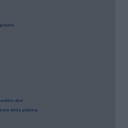
i potere
entito dire
rzia della politica