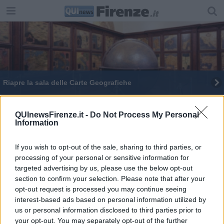
Riapre la sala delle Carte Geografiche
Malore agli Uffizi, non è il primo caso
QUInewsFirenze.it -
Do Not Process My Personal
Information
Uffizi, si entra coi Lanzi e si esce senza Isozaki
Sette grandi film girati a Firenze
If you wish to opt-out of the sale, sharing to third parties, or
processing of your personal or sensitive information for
Medicina in lutto, addio a Ivan Nicoletti
targeted advertising by us, please use the below opt-out
section to confirm your selection. Please note that after your
La città è un museo ma si ammira solo dal
opt-out request is processed you may continue seeing
tavolino
interest-based ads based on personal information utilized by
us or personal information disclosed to third parties prior to
Michelozzo strega i consiglieri di Palazzo Vecchio
your opt-out. You may separately opt-out of the further