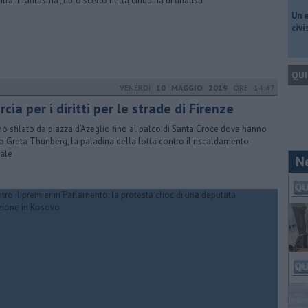
ntra il fantasma", libro scelto nella cinquina di finalisti
​Un 
civ
QUI
VENERDÌ
10 MAGGIO 2019
ORE 14:47
cia per i diritti per le strade di Firenze
o sfilato da piazza d'Azeglio fino al palco di Santa Croce dove hanno
to Greta Thunberg, la paladina della lotta contro il riscaldamento
ale
N