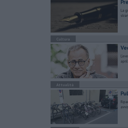
Pre
La g
stra
Cultura
Vec
L’ev
apri
Attualità
Pul
Ripa
avvi