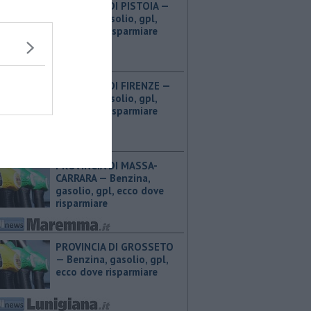
PROVINCIA DI PISTOIA — ​
Benzina, gasolio, gpl,
ecco dove risparmiare
PROVINCIA DI FIRENZE — ​
Benzina, gasolio, gpl,
ecco dove risparmiare
PROVINCIA DI MASSA-
CARRARA — ​Benzina,
gasolio, gpl, ecco dove
risparmiare
PROVINCIA DI GROSSETO
— ​Benzina, gasolio, gpl,
ecco dove risparmiare