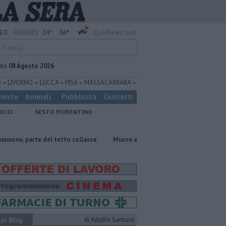
24°
36°
EO:
FIRENZE
QuiNews.net
ato
08 Agosto 2026
O
LIVORNO
LUCCA
PISA
MASSA CARRARA
rviste
Animali
Pubblicità
Contatti
DICCI
SESTO FIORENTINO
el tetto collassa
Muore a 61 anni in un incidente sul lavoro
Per c
ui Blog
di Adolfo Santoro