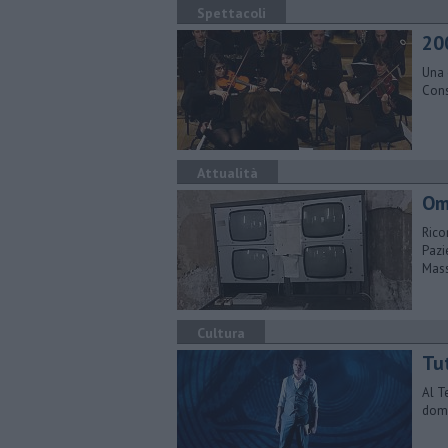
Spettacoli
20
Una 
Cons
Attualità
Oma
Rico
Pazi
Mass
Cultura
Tu
Al T
doma