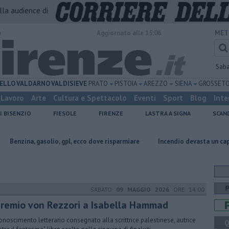
alla audience di
o
Aggiornato alle 15:06
MET
Sab
ELLO
VALDARNO
VALDISIEVE
PRATO
PISTOIA
AREZZO
SIENA
GROSSET
Lavoro
Arte
Cultura e Spettacolo
Eventi
Sport
Blog
Inte
I BISENZIO
FIESOLE
FIRENZE
LASTRA A SIGNA
SCAN
solio, gpl, ecco dove risparmiare
Incendio devasta un capannone, parte d
SABATO
09 MAGGIO 2026
ORE 14:00
 premio von Rezzori a Isabella Hammad
iconoscimento letterario consegnato alla scrittrice palestinese, autrice
Q