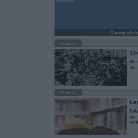
Kosovo
Cultura
Sh
Molt
dell
Cultura
Le
Dal 
appu
ediz