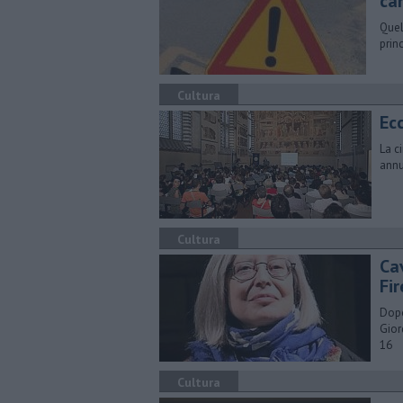
can
Quel
prin
Cultura
Ecc
La c
annu
Cultura
Cav
Fi
​Dop
Gior
16
Cultura