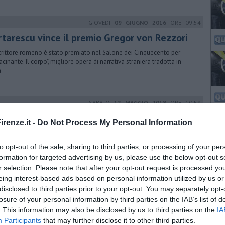
GIOVEDÌ
09 GIUGNO 2016
ORE 09:54
rtarescu vince il premio Gregor von Rezzori
crittore romeno è stato premiato nel Salone dei Cinquecento per
acinante. Il corpo", migliore opera di narrativa straniera tradotta in
a
SABATO
12 MAGGIO 2018
ORE 10:59
rofumi di montagna' vince Primi di Toscana
renze.it -
Do Not Process My Personal Information
18
iatto cucinato dagli studenti dell'alberghiero Martini di Montecatini sul
to opt-out of the sale, sharing to third parties, or processing of your per
o più alto del concorso lanciato dalla Regione. La classifica finale
formation for targeted advertising by us, please use the below opt-out s
r selection. Please note that after your opt-out request is processed y
eing interest-based ads based on personal information utilized by us or
SABATO
14 SETTEMBRE 2019
ORE 13:29
disclosed to third parties prior to your opt-out. You may separately opt-
trelliere pulite, nuovi avvisi di rimozione
losure of your personal information by third parties on the IAB’s list of
. This information may also be disclosed by us to third parties on the
IA
erazione di pulizia straordinaria richiesta dai residenti prevede la
Participants
that may further disclose it to other third parties.
zione forzata dei mezzi a due ruote assicurati alle rastrelliere