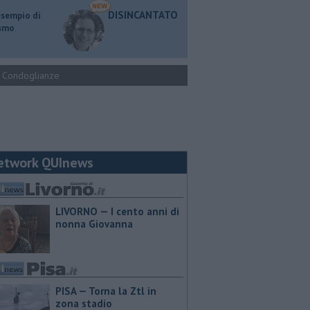
DISINCANTATO
esempio di
ismo
Condoglianze
etwork QUInews
LIVORNO — I cento anni di
nonna Giovanna
PISA — Torna la Ztl in
zona stadio