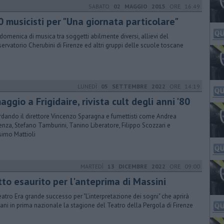
SABATO
02 MAGGIO 2015
ORE 16:49
0 musicisti per "Una giornata particolare"
domenica di musica tra soggetti abilmente diversi, allievi del
ervatorio Cherubini di Firenze ed altri gruppi delle scuole toscane
LUNEDÌ
05 SETTEMBRE 2022
ORE 14:19
ggio a Frigidaire, rivista cult degli anni '80
rdando il direttore Vincenzo Sparagna e fumettisti come Andrea
enza, Stefano Tamburini, Tanino Liberatore, Filippo Scozzari e
imo Mattioli
MARTEDÌ
13 DICEMBRE 2022
ORE 09:00
tto esaurito per l'anteprima di Massini
eatro Era grande successo per "L’interpretazione dei sogni" che aprirà
ni in prima nazionale la stagione del Teatro della Pergola di Firenze