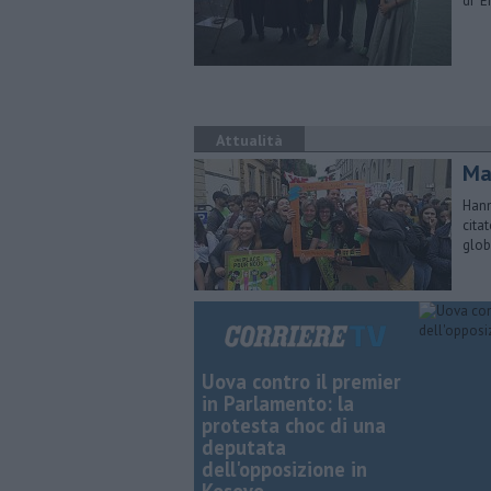
di "E
Attualità
Mar
Hann
cita
glob
Uova contro il premier
in Parlamento: la
protesta choc di una
deputata
dell'opposizione in