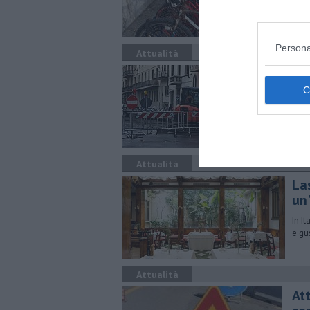
Persona
Attualità
Tra
Chius
rete 
Attualità
​La
un'
In I
e gu
Attualità
At