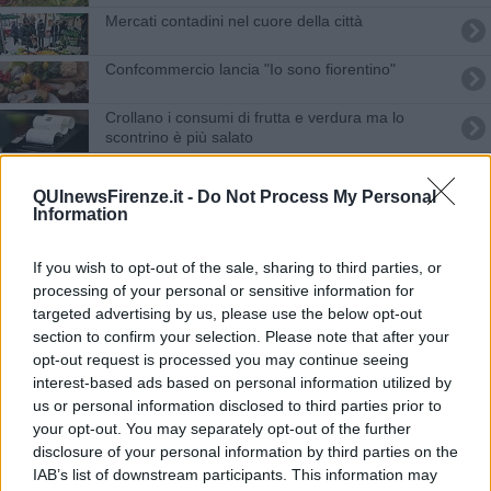
Mercati contadini nel cuore della città
Confcommercio lancia "Io sono fiorentino"
Crollano i consumi di frutta e verdura ma lo
scontrino è più salato
Ai toscani piace verde, mania dell'orto da balcone
QUInewsFirenze.it -
Do Not Process My Personal
Information
La buchetta del vino, filiera corta rinascimentale
​Food Fusion: a Firenze la cinta senese incontra
If you wish to opt-out of the sale, sharing to third parties, or
l’autentica cucina cinese
processing of your personal or sensitive information for
​La Crescita del turismo eco-sostenibile nel Chianti
targeted advertising by us, please use the below opt-out
section to confirm your selection. Please note that after your
opt-out request is processed you may continue seeing
Pranzo a domicilio per 12 anziani soli
interest-based ads based on personal information utilized by
us or personal information disclosed to third parties prior to
Campagna amica raddoppia
your opt-out. You may separately opt-out of the further
disclosure of your personal information by third parties on the
Nuove volanti elettriche per il centro storico
IAB’s list of downstream participants. This information may