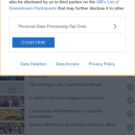
also be disclosed by us to third parties on the
IAB’s List of
Fumo, alimentazione e sport: gli italiani tra
Downstream Participants
that may further disclose it to other
vecchie abitudini e alternative innovative
third parties.
Uovo o colomba? Chi vince la sfida di Pasqua
sulle tavole toscane
Personal Data Processing Opt Outs
Menù di Pasqua al tempo del Covid, parla la chef
CONFIRM
Contadini in presidio per un mercato in piazza
I contadini rianimano la piazza dimenticata
Data Deletion
Data Access
Privacy Policy
Torna la corsa di Alfredo dopo la Milano -
Sanremo
Cibo biologico per i bambini del Meyer
In centro i fiorentini viaggiano ecologico
La Giornata dell'hamburger a casa del
lampredotto
Quattro Matrimoni, la vittoria a Chiara e Silvia