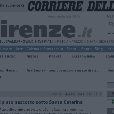
alla audience di
o
Aggiornato alle 18:45
MET
Vene
ELLO
VALDARNO
VALDISIEVE
PRATO
PISTOIA
AREZZO
SIENA
GROSSET
Lavoro
Arte
Cultura e Spettacolo
Eventi
Sport
Blog
Inte
I BISENZIO
FIESOLE
FIRENZE
LASTRA A SIGNA
SCAN
Grattano e vincono due milioni e mezzo di euro
Due ori nella Senna
i
LUNEDÌ
04 MARZO 2019
ORE 12:15
 dipinto nascosto sotto Santa Caterina
ificio delle pietre dure svela che Santa Caterina di Artemisia
Q