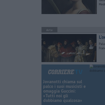
Gent
Medi
Arte
L'o
Pala
Fran
Jovanotti chiama sul
palco i suoi musicisti e
omaggia Guccini:
«Tutti noi gli
dobbiamo qualcosa»