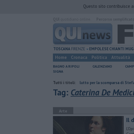
Questo sito contribuisce 
QUI
quotidiano online.
Percorso semplificat
TOSCANA
FIRENZE
EMPOLESE
CHIANTI
MUG
Home
Cronaca
Politica
Attualità
BAGNO A RIPOLI
CALENZANO
CAMP
SIGNA
sito Eni
Giornalismo in lutto per la scomparsa di Stefano Marcelli
Tutti i titoli:
Tag:
Caterina De Medic
Arte
Il
L'Op