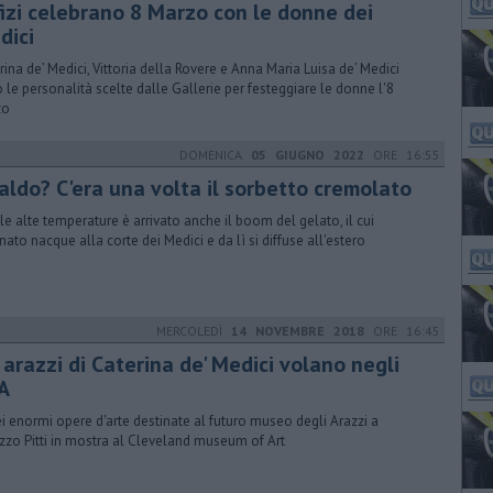
fizi celebrano 8 Marzo con le donne dei
dici
rina de’ Medici, Vittoria della Rovere e Anna Maria Luisa de’ Medici
 le personalità scelte dalle Gallerie per festeggiare le donne l'8
zo
DOMENICA
05 GIUGNO 2022
ORE 16:55
caldo? C'era una volta il sorbetto cremolato
le alte temperature è arrivato anche il boom del gelato, il cui
nato nacque alla corte dei Medici e da lì si diffuse all'estero
MERCOLEDÌ
14 NOVEMBRE 2018
ORE 16:45
 arazzi di Caterina de' Medici volano negli
A
ei enormi opere d'arte destinate al futuro museo degli Arazzi a
zzo Pitti in mostra al Cleveland museum of Art