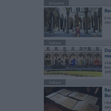
Attualità
​Re
Il m
ulti
Cultura
Do
mu
A Pa
Belv
Zeffi
Cultura
Re
Bu
I do
dall