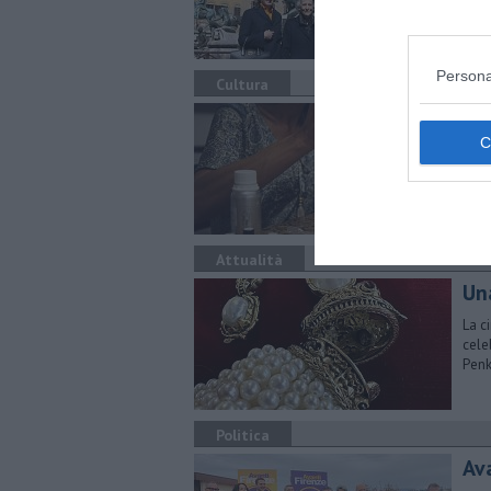
Fer
Persona
Cultura
Pr
Cate
infl
Attualità
Una
​La 
cele
Pen
Politica
Ava