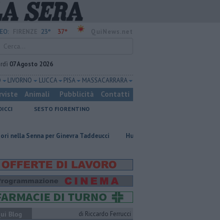
23°
37°
EO:
FIRENZE
QuiNews.net
rdì
07 Agosto 2026
O
LIVORNO
LUCCA
PISA
MASSA CARRARA
rviste
Animali
Pubblicità
Contatti
DICCI
SESTO FIORENTINO
 per Ginevra Taddeucci
Hub delle energie rinnovabili nell'ex deposito En
ui Blog
di Riccardo Ferrucci