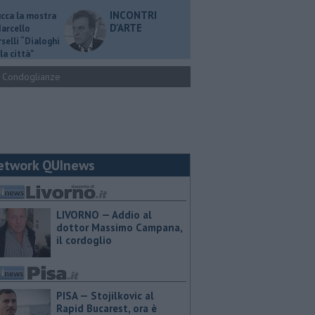
INCONTRI
ucca la mostra
D'ARTE
Marcello
selli “Dialoghi
la città"
Condoglianze
etwork QUInews
LIVORNO — Addio al
dottor Massimo Campana,
il cordoglio
PISA — Stojilkovic al
Rapid Bucarest, ora è