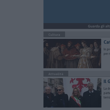
Cultura
Cat
In p
per 
Attualità
Il 
La d
part
terr