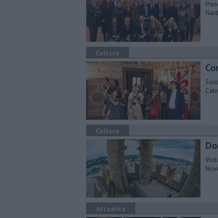
Pres
Nard
Cultura
Com
Sono
Cate
Cultura
Do
Visi
Nove
Attualità