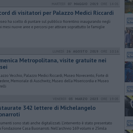
MARTEDÌ
07 MAGGIO 2019
ORE 14:01
cord di visitatori per Palazzo Medici Riccardi
useo ha scelto di puntare sul pubblico fiorentino inaugurando negli
mi mesi nuove aree e percorsi per attirare soprattutto le famiglie
LUNEDÌ
26 AGOSTO 2019
ORE 10:16
menica Metropolitana, visite gratuite nei
sei
lazzo Vecchio, Palazzo Medici Riccardi, Museo Novecento, Forte di
edere, Memoriale di Auschwitz, Museo della Misericordia e Museo
relli
VENERDÌ
03 MARZO 2023
ORE 19:05
staurate 342 lettere di Michelangelo
onarroti
cumenti sono stati anche digitalizzati. L'intervento è stato presentato
a Fondazione Casa Buonarroti. Nell'archivio 169 volumi e 25mila