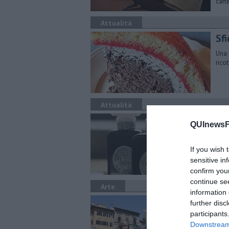
cart
Attualità
Sfi
Una 
rico
Attualità
All
QUInewsFi
Un in
prof
If you wish 
sensitive in
confirm you
continue se
Arte
information 
Fi
further disc
participants
Dopo
Downstream 
prog