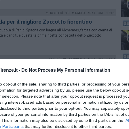
e
MERCOLEDÌ
10 MAGGIO 2023
ORE 13:01
da per il migliore Zuccotto fiorentino
cupola di Pan di Spagna con bagna all'Alchermes, farcita con crema di
tta e canditi, è questa la prima ricetta conosciuta dello Zuccotto
LUNEDÌ
06 FEBBRAIO 2017
ORE 17:07
a scoperta di antichi profumi
renze.it -
Do Not Process My Personal Information
solito itinerario turistico di addentra all'interno di 17 storiche
umerie artigianali, alcune in attività sin dal rinascimento
to opt-out of the sale, sharing to third parties, or processing of your per
formation for targeted advertising by us, please use the below opt-out s
r selection. Please note that after your opt-out request is processed y
eing interest-based ads based on personal information utilized by us or
LUNEDÌ
25 MARZO 2019
ORE 15:39
disclosed to third parties prior to your opt-out. You may separately opt-
renze festeggia la Fontana di Nettuno
losure of your personal information by third parties on the IAB’s list of
. This information may also be disclosed by us to third parties on the
IA
 due anni di lavori è tornata visibile al pubblico la fontana
Participants
that may further disclose it to other third parties.
ettata da Bartolomeo Ammannati. Restauro finanziato dalla maison