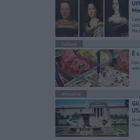
Uf
Me
Cate
sono
Mar
Cultura
È 
Con 
ante
Attualità
Gli
US
Le s
Pala