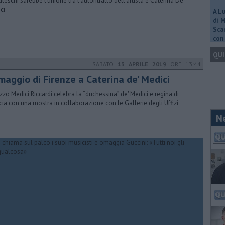
ileschi sarebbe l'unione tra l'autoritratto dell'artista e Caterina De'
ci
A L
di 
Scar
con 
QUI
SABATO
13 APRILE 2019
ORE 13:44
maggio di Firenze a Caterina de' Medici
zzo Medici Riccardi celebra la “duchessina” de' Medici e regina di
cia con una mostra in collaborazione con le Gallerie degli Uffizi
N