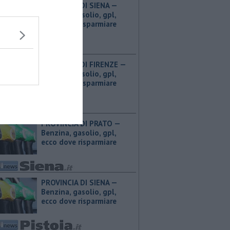
PROVINCIA DI SIENA — ​
Benzina, gasolio, gpl,
ecco dove risparmiare
PROVINCIA DI FIRENZE — ​
Benzina, gasolio, gpl,
ecco dove risparmiare
PROVINCIA DI PRATO — ​
Benzina, gasolio, gpl,
ecco dove risparmiare
PROVINCIA DI SIENA — ​
Benzina, gasolio, gpl,
ecco dove risparmiare