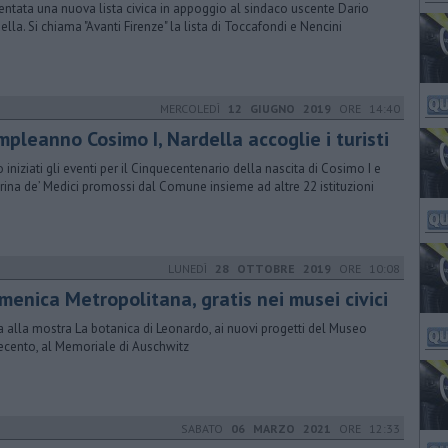
entata una nuova lista civica in appoggio al sindaco uscente Dario
ella. Si chiama "Avanti Firenze" la lista di Toccafondi e Nencini
MERCOLEDÌ
12 GIUGNO 2019
ORE 14:40
pleanno Cosimo I, Nardella accoglie i turisti
 iniziati gli eventi per il Cinquecentenario della nascita di Cosimo I e
rina de’ Medici promossi dal Comune insieme ad altre 22 istituzioni
LUNEDÌ
28 OTTOBRE 2019
ORE 10:08
menica Metropolitana, gratis nei musei civici
ta alla mostra La botanica di Leonardo, ai nuovi progetti del Museo
cento, al Memoriale di Auschwitz
SABATO
06 MARZO 2021
ORE 12:33