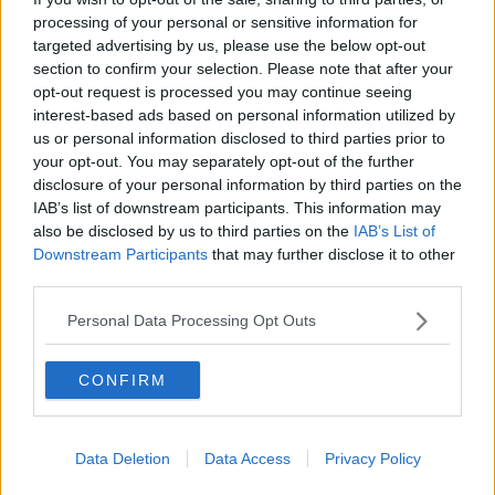
Team toscano sul podio della robotica marina
processing of your personal or sensitive information for
targeted advertising by us, please use the below opt-out
section to confirm your selection. Please note that after your
"A Firenze gli Stati generali contro la violenza"
opt-out request is processed you may continue seeing
interest-based ads based on personal information utilized by
Un camion senza freni sulla Fipili
us or personal information disclosed to third parties prior to
your opt-out. You may separately opt-out of the further
Agli Uffizi il volto di Roxelana per l'Ucraina
disclosure of your personal information by third parties on the
IAB’s list of downstream participants. This information may
Samuele Ceccarelli è oro nei 60 metri
also be disclosed by us to third parties on the
IAB’s List of
Downstream Participants
that may further disclose it to other
Nuovo volo diretto Firenze-Chisinau
third parties.
Towanda dem, la rivolta delle donne Pd
Personal Data Processing Opt Outs
Betori a Istanbul dal patriarca ortodosso
CONFIRM
Sequestrati 350 chili di cosmetici vietati
Fiorentina-Istanbul Basaksehir, così cambia il
Data Deletion
Data Access
Privacy Policy
traffico