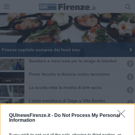
Firenze capitale europea dei food tour
Bandiere a mezz'asta per la strage di Istanbul
​Ponte Vecchio si illumina contro terrorismo
La scuola vieta la mostra di arte sacra
L'italia metafisica di Tatge a Villa Bardini
Ispirazione turca per il nuovo Franchi
QUInewsFirenze.it -
Do Not Process My Personal
Information
Le parole giuste per raccontare i femminicidi
If you wish to opt-out of the sale, sharing to third parties, or