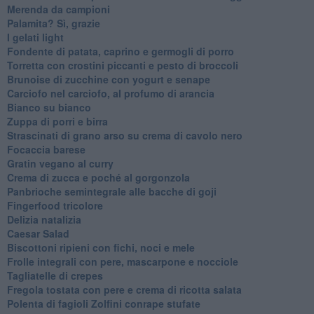
Merenda da campioni
Palamita? Sì, grazie
I gelati light
Fondente di patata, caprino e germogli di porro
Torretta con crostini piccanti e pesto di broccoli
Brunoise di zucchine con yogurt e senape
Carciofo nel carciofo, al profumo di arancia
Bianco su bianco
Zuppa di porri e birra
Strascinati di grano arso su crema di cavolo nero
Focaccia barese
Gratin vegano al curry
Crema di zucca e poché al gorgonzola
Panbrioche semintegrale alle bacche di goji
Fingerfood tricolore
Delizia natalizia
Caesar Salad
Biscottoni ripieni con fichi, noci e mele
Frolle integrali con pere, mascarpone e nocciole
Tagliatelle di crepes
Fregola tostata con pere e crema di ricotta salata
Polenta di fagioli Zolfini conrape stufate