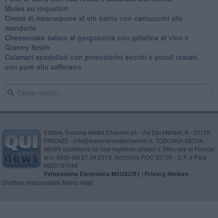
Mules au roquefort
Crema di mascarpone al vin santo con cantuccini alle
mandorle
Cheesecake salato al gorgonzola con gelatina al vino e
Granny Smith
Calamari spadellati con pomodorini secchi e pinoli tostati,
con purè allo zafferano
Editore Toscana Media Channel srl - Via Dei Martelli, 8 - 50129
FIRENZE - info@toscanamediachannel.it. TOSCANA MEDIA
NEWS quotidiano on line registrato presso il Tribunale di Firenze
al n. 5935 del 27.09.2013. Iscrizione ROC 22105 - C.F. e P.Iva
0620787048
Fatturazione Elettronica M5UXCR1 |
Privacy Nielsen
Direttore responsabile Marco Migli
Powered by
Aperion.it