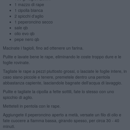
1 mazzo di rape
1 cipolla bianca
2 spicchi d'aglio
1 peperoncino secco
sale qb
olio evo qb
pepe nero qb
Macinate i fagioli, fino ad ottenere un farina.
Pulite e lavate bene le rape, eliminando le coste troppo dure e le
foglie rovinate.
Tagliate le rape a pezzi piuttosto grossi, o lasciate le foglie intere, in
caso siano piccole e tenere, premetele dentro una pentola
abbastanza capiente, lasciandole bagnate dell'acqua di lavaggio.
Pulite e tagliate la cipolla a fette sottili, fate lo stesso con uno
spicchio di aglio.
Metteteli in pentola con le rape.
Aggiungete il peperoncino aperto a metà, versate un filo di olio e
fate cuocere a fiamma bassa, girando spesso, per circa 30 - 40
minuti.