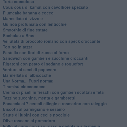
Torta coccolosa
Cous cous di kamut con cavolfiore speziato
Plumcake banana e cocco
Marmellata di zizzole
Quinoa profumata con lenticchie
Smoothie di fine estate
Bachalau a Bras
Vellutata di broccolo romano con speck croccante
Tortino in tazza
Pastella con fiori di zucca al forno
Sandwich con gamberi e zucchine croccanti
Rigatoni con pesto di sedano e roquefort
Verdure ai semi di papavero
Marmellata di albicocche
Una Norma... Fuori norma!
Tiramisù cioccococco
Crema di pisellini freschi con gamberi scottati e feta
Tazzine zucchine, menta e gamberetti
Focaccia ai 7 cereali ciliegie e rosmarino con taleggio
Biscotti al parmigiano e sesamo
Sauté di lupini con ceci e nocciole
Olive toscane al pomodoro
Pollo al curry con riso rosso e dadolata alla menta