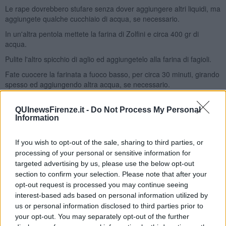
Le rape dovrebbero stufare senza dover aggiungere altri liquidi, ma
aggiungete qualche cucchiaio di acqua, se necessario.
In un'altra pentola mettete la farina di Zolfini e circa 400 gr di
acqua.
Pulite l'altro spicchio di aglio ed aggiungetelo alla farina di fagioli.
Fate cuocere la farinata a fuoco basso, per circa 30 minuti, girando
spesso ed aggiungendo altra acqua, se necessario.
A fine cottura, salate leggermente sia le rape che i fagioli, facendo
attenzione alla naturale sapidità dei due alimenti.
QUInewsFirenze.it -
Do Not Process My Personal
Information
Se i fagioli dovessero risultare granulosi, frullate qualche secondo
la minestra con il minipimer, per renderla morbida e vellutata.
If you wish to opt-out of the sale, sharing to third parties, or
Servite la passata di fagioli in un piatto fondo, aggiungendo al
processing of your personal or sensitive information for
centro un turbante di rape stufate.
targeted advertising by us, please use the below opt-out
Spolverate con pepe nero e versate un filo di olio.
section to confirm your selection. Please note that after your
opt-out request is processed you may continue seeing
Servite come piatto unico, se volete accompagnando con un
interest-based ads based on personal information utilized by
crostone di pane grigliato.
us or personal information disclosed to third parties prior to
Seguimi su http://peudepiment.blogspot.com
your opt-out. You may separately opt-out of the further