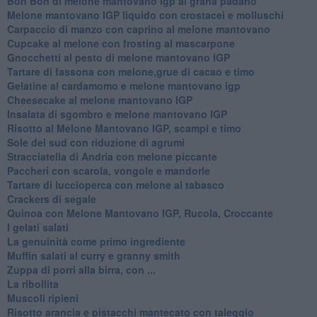
Bon Bon di melone mantovano igp al grana padano
Melone mantovano IGP liquido con crostacei e molluschi
Carpaccio di manzo con caprino al melone mantovano
Cupcake al melone con frosting al mascarpone
Gnocchetti al pesto di melone mantovano IGP
Tartare di fassona con melone,grue di cacao e timo
Gelatine al cardamomo e melone mantovano igp
Cheesecake al melone mantovano IGP
Insalata di sgombro e melone mantovano IGP
Risotto al Melone Mantovano IGP, scampi e timo
Sole del sud con riduzione di agrumi
Stracciatella di Andria con melone piccante
Paccheri con scarola, vongole e mandorle
Tartare di luccioperca con melone al tabasco
Crackers di segale
Quinoa con Melone Mantovano IGP, Rucola, Croccante
I gelati salati
La genuinità come primo ingrediente
Muffin salati al curry e granny smith
Zuppa di porri alla birra, con ...
La ribollita
Muscoli ripieni
Risotto arancia e pistacchi mantecato con taleggio