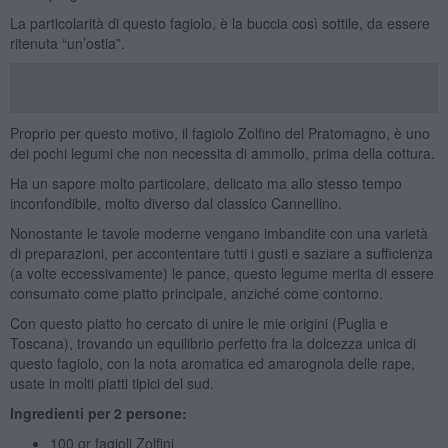
La particolarità di questo fagiolo, è la buccia così sottile, da essere
ritenuta “un’ostia”.
Proprio per questo motivo, il fagiolo Zolfino del Pratomagno, è uno
dei pochi legumi che non necessita di ammollo, prima della cottura.
Ha un sapore molto particolare, delicato ma allo stesso tempo
inconfondibile, molto diverso dal classico Cannellino.
Nonostante le tavole moderne vengano imbandite con una varietà
di preparazioni, per accontentare tutti i gusti e saziare a sufficienza
(a volte eccessivamente) le pance, questo legume merita di essere
consumato come piatto principale, anziché come contorno.
Con questo piatto ho cercato di unire le mie origini (Puglia e
Toscana), trovando un equilibrio perfetto fra la dolcezza unica di
questo fagiolo, con la nota aromatica ed amarognola delle rape,
usate in molti piatti tipici del sud.
Ingredienti per 2 persone:
100 gr fagioli Zolfini