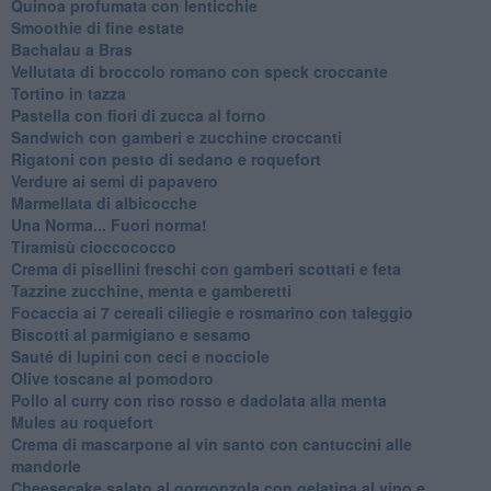
Quinoa profumata con lenticchie
Smoothie di fine estate
Bachalau a Bras
Vellutata di broccolo romano con speck croccante
Tortino in tazza
Pastella con fiori di zucca al forno
Sandwich con gamberi e zucchine croccanti
Rigatoni con pesto di sedano e roquefort
Verdure ai semi di papavero
Marmellata di albicocche
Una Norma... Fuori norma!
Tiramisù cioccococco
Crema di pisellini freschi con gamberi scottati e feta
Tazzine zucchine, menta e gamberetti
Focaccia ai 7 cereali ciliegie e rosmarino con taleggio
Biscotti al parmigiano e sesamo
Sauté di lupini con ceci e nocciole
Olive toscane al pomodoro
Pollo al curry con riso rosso e dadolata alla menta
Mules au roquefort
Crema di mascarpone al vin santo con cantuccini alle
mandorle
Cheesecake salato al gorgonzola con gelatina al vino e