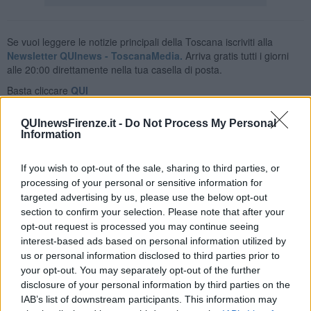
Se vuoi leggere le notizie principali della Toscana iscriviti alla
Newsletter QUInews - ToscanaMedia.
Arriva gratis tutti i giorni
alle 20:00 direttamente nella tua casella di posta.
Basta cliccare
QUI
Ti potrebbe interessare anche:
QUInewsFirenze.it -
Do Not Process My Personal
Information
Articoli dal Blog “Raccontare di Gusto” di Rubina Rovini
Vellutata di cime di rapa al cumino e latte di cocco
If you wish to opt-out of the sale, sharing to third parties, or
Spaghetti con crema di zucca e...
processing of your personal or sensitive information for
Crostatina con crema al grana padano, gelatina al melone e
targeted advertising by us, please use the below opt-out
lavanda
section to confirm your selection. Please note that after your
Meloncino, liquore al melone mantovano IGP
opt-out request is processed you may continue seeing
Gelato al melone mantovano
Liquore al melone mantovano igp e peperoncino
interest-based ads based on personal information utilized by
Bon Bon di melone mantovano igp al grana padano
us or personal information disclosed to third parties prior to
Melone mantovano IGP liquido con crostacei e molluschi
your opt-out. You may separately opt-out of the further
Carpaccio di manzo con caprino al melone mantovano
disclosure of your personal information by third parties on the
Cupcake al melone con frosting al mascarpone
IAB’s list of downstream participants. This information may