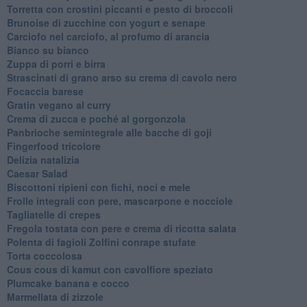
Torretta con crostini piccanti e pesto di broccoli
Brunoise di zucchine con yogurt e senape
Carciofo nel carciofo, al profumo di arancia
Bianco su bianco
Zuppa di porri e birra
Strascinati di grano arso su crema di cavolo nero
Focaccia barese
Gratin vegano al curry
Crema di zucca e poché al gorgonzola
Panbrioche semintegrale alle bacche di goji
Fingerfood tricolore
Delizia natalizia
Caesar Salad
Biscottoni ripieni con fichi, noci e mele
Frolle integrali con pere, mascarpone e nocciole
Tagliatelle di crepes
Fregola tostata con pere e crema di ricotta salata
Polenta di fagioli Zolfini conrape stufate
Torta coccolosa
Cous cous di kamut con cavolfiore speziato
Plumcake banana e cocco
Marmellata di zizzole