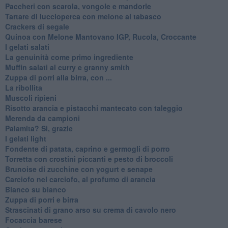
Paccheri con scarola, vongole e mandorle
Tartare di luccioperca con melone al tabasco
Crackers di segale
Quinoa con Melone Mantovano IGP, Rucola, Croccante
I gelati salati
La genuinità come primo ingrediente
Muffin salati al curry e granny smith
Zuppa di porri alla birra, con ...
La ribollita
Muscoli ripieni
Risotto arancia e pistacchi mantecato con taleggio
Merenda da campioni
Palamita? Sì, grazie
I gelati light
Fondente di patata, caprino e germogli di porro
Torretta con crostini piccanti e pesto di broccoli
Brunoise di zucchine con yogurt e senape
Carciofo nel carciofo, al profumo di arancia
Bianco su bianco
Zuppa di porri e birra
Strascinati di grano arso su crema di cavolo nero
Focaccia barese