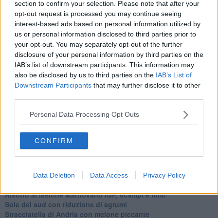
Ti potrebbe interessare anche:
section to confirm your selection. Please note that after your
opt-out request is processed you may continue seeing
interest-based ads based on personal information utilized by
Articoli dal Blog “Raccontare di Gusto” di Rubina Rovini
us or personal information disclosed to third parties prior to
Vellutata di cime di rapa al cumino e latte di cocco
your opt-out. You may separately opt-out of the further
Spaghetti con crema di zucca e...
disclosure of your personal information by third parties on the
Crostatina con crema al grana padano, gelatina al melone e
IAB’s list of downstream participants. This information may
lavanda
also be disclosed by us to third parties on the
IAB’s List of
Meloncino, liquore al melone mantovano IGP
Downstream Participants
that may further disclose it to other
Gelato al melone mantovano
third parties.
Liquore al melone mantovano igp e peperoncino
Bon Bon di melone mantovano igp al grana padano
Personal Data Processing Opt Outs
Melone mantovano IGP liquido con crostacei e molluschi
Carpaccio di manzo con caprino al melone mantovano
Cupcake al melone con frosting al mascarpone
CONFIRM
Gnocchetti al pesto di melone mantovano IGP
Tartare di fassona con melone,grue di cacao e timo
Gelatine al cardamomo e melone mantovano igp
Cheesecake al melone mantovano IGP
Data Deletion
Data Access
Privacy Policy
Insalata di sgombro e melone mantovano IGP
Risotto al Melone Mantovano IGP, scampi e timo
Sole del sud con riduzione di agrumi
Stracciatella di Andria con melone piccante