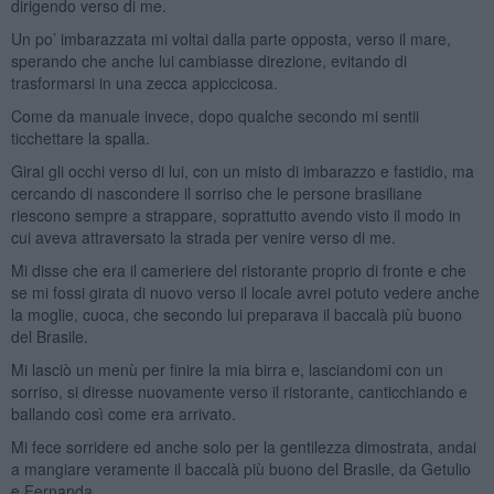
dirigendo verso di me.
Un po’ imbarazzata mi voltai dalla parte opposta, verso il mare,
sperando che anche lui cambiasse direzione, evitando di
trasformarsi in una zecca appiccicosa.
Come da manuale invece, dopo qualche secondo mi sentii
ticchettare la spalla.
Girai gli occhi verso di lui, con un misto di imbarazzo e fastidio, ma
cercando di nascondere il sorriso che le persone brasiliane
riescono sempre a strappare, soprattutto avendo visto il modo in
cui aveva attraversato la strada per venire verso di me.
Mi disse che era il cameriere del ristorante proprio di fronte e che
se mi fossi girata di nuovo verso il locale avrei potuto vedere anche
la moglie, cuoca, che secondo lui preparava il baccalà più buono
del Brasile.
Mi lasciò un menù per finire la mia birra e, lasciandomi con un
sorriso, si diresse nuovamente verso il ristorante, canticchiando e
ballando così come era arrivato.
Mi fece sorridere ed anche solo per la gentilezza dimostrata, andai
a mangiare veramente il baccalà più buono del Brasile, da Getulio
e Fernanda.