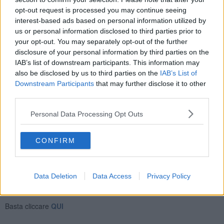
mescolare.
opt-out request is processed you may continue seeing
Controllate la sapidità, perché talvolta il baccalà rimane molto
interest-based ads based on personal information utilized by
saporito, non rendendo necessario l'uso del sale nella
us or personal information disclosed to third parties prior to
preparazione.
your opt-out. You may separately opt-out of the further
disclosure of your personal information by third parties on the
La cottura delle uova è a gusto personale, a me piacciono
IAB’s list of downstream participants. This information may
leggermente più cotte, perché formano una leggera crosticina
also be disclosed by us to third parties on the
IAB’s List of
intorno alle patate e al pesce, veramente gustosa.
Downstream Participants
that may further disclose it to other
Impiattate subito e servire con le olive a guarnizione.
third parties.
Rubina Rovini
Personal Data Processing Opt Outs
CONFIRM
Se vuoi leggere le notizie principali della Toscana iscriviti alla
Data Deletion
Data Access
Privacy Policy
Newsletter QUInews - ToscanaMedia.
Arriva gratis tutti i giorni
alle 20:00 direttamente nella tua casella di posta.
Basta cliccare
QUI