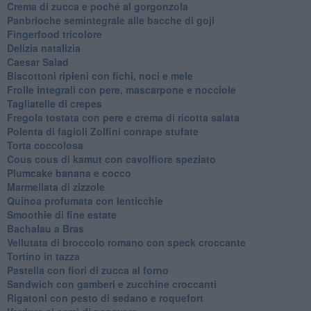
Crema di zucca e poché al gorgonzola
Panbrioche semintegrale alle bacche di goji
Fingerfood tricolore
Delizia natalizia
Caesar Salad
Biscottoni ripieni con fichi, noci e mele
Frolle integrali con pere, mascarpone e nocciole
Tagliatelle di crepes
Fregola tostata con pere e crema di ricotta salata
Polenta di fagioli Zolfini conrape stufate
Torta coccolosa
Cous cous di kamut con cavolfiore speziato
Plumcake banana e cocco
Marmellata di zizzole
Quinoa profumata con lenticchie
Smoothie di fine estate
Bachalau a Bras
Vellutata di broccolo romano con speck croccante
Tortino in tazza
Pastella con fiori di zucca al forno
Sandwich con gamberi e zucchine croccanti
Rigatoni con pesto di sedano e roquefort