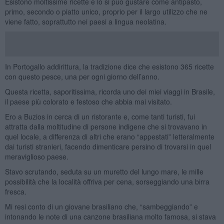
Esistono moltissime ricette e lo si può gustare come antipasto,
primo, secondo o piatto unico, proprio per il largo utilizzo che ne
viene fatto, soprattutto nei paesi a lingua neolatina.
In Portogallo addirittura, la tradizione dice che esistono 365 ricette
con questo pesce, una per ogni giorno dell’anno.
Questa ricetta, saporitissima, ricorda uno dei miei viaggi in Brasile,
il paese più colorato e festoso che abbia mai visitato.
Ero a Buzios in cerca di un ristorante e, come tanti turisti, fui
attratta dalla moltitudine di persone indigene che si trovavano in
quel locale, a differenza di altri che erano “appestati” letteralmente
dai turisti stranieri, facendo dimenticare persino di trovarsi in quel
meraviglioso paese.
Stavo scrutando, seduta su un muretto del lungo mare, le mille
possibilità che la località offriva per cena, sorseggiando una birra
fresca.
Mi resi conto di un giovane brasiliano che, “sambeggiando” e
intonando le note di una canzone brasiliana molto famosa, si stava