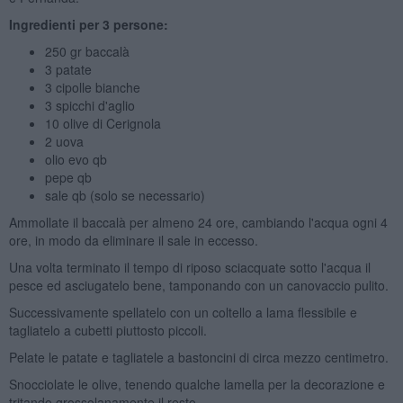
Ingredienti per 3 persone:
250 gr baccalà
3 patate
3 cipolle bianche
3 spicchi d'aglio
10 olive di Cerignola
2 uova
olio evo qb
pepe qb
sale qb (solo se necessario)
Ammollate il baccalà per almeno 24 ore, cambiando l'acqua ogni 4
ore, in modo da eliminare il sale in eccesso.
Una volta terminato il tempo di riposo sciacquate sotto l'acqua il
pesce ed asciugatelo bene, tamponando con un canovaccio pulito.
Successivamente spellatelo con un coltello a lama flessibile e
tagliatelo a cubetti piuttosto piccoli.
Pelate le patate e tagliatele a bastoncini di circa mezzo centimetro.
Snocciolate le olive, tenendo qualche lamella per la decorazione e
tritando grossolanamente il resto.