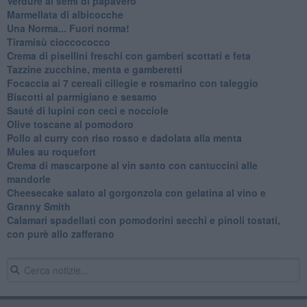
Verdure ai semi di papavero
Marmellata di albicocche
Una Norma... Fuori norma!
Tiramisù cioccococco
Crema di pisellini freschi con gamberi scottati e feta
Tazzine zucchine, menta e gamberetti
Focaccia ai 7 cereali ciliegie e rosmarino con taleggio
Biscotti al parmigiano e sesamo
Sauté di lupini con ceci e nocciole
Olive toscane al pomodoro
Pollo al curry con riso rosso e dadolata alla menta
Mules au roquefort
Crema di mascarpone al vin santo con cantuccini alle
mandorle
Cheesecake salato al gorgonzola con gelatina al vino e
Granny Smith
Calamari spadellati con pomodorini secchi e pinoli tostati,
con purè allo zafferano