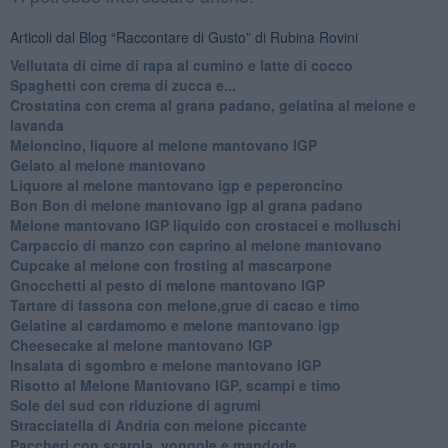
Articoli dal Blog “Raccontare di Gusto” di Rubina Rovini
Vellutata di cime di rapa al cumino e latte di cocco
Spaghetti con crema di zucca e...
Crostatina con crema al grana padano, gelatina al melone e
lavanda
Meloncino, liquore al melone mantovano IGP
Gelato al melone mantovano
Liquore al melone mantovano igp e peperoncino
Bon Bon di melone mantovano igp al grana padano
Melone mantovano IGP liquido con crostacei e molluschi
Carpaccio di manzo con caprino al melone mantovano
Cupcake al melone con frosting al mascarpone
Gnocchetti al pesto di melone mantovano IGP
Tartare di fassona con melone,grue di cacao e timo
Gelatine al cardamomo e melone mantovano igp
Cheesecake al melone mantovano IGP
Insalata di sgombro e melone mantovano IGP
Risotto al Melone Mantovano IGP, scampi e timo
Sole del sud con riduzione di agrumi
Stracciatella di Andria con melone piccante
Paccheri con scarola, vongole e mandorle