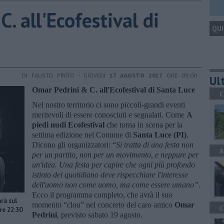
. all'Ecofestival di
QUI
DI FAUSTO PIRÌTO - GIOVEDÌ
17 AGOSTO 2017
ORE 09:00
Ult
Omar Pedrini & C. all'Ecofestival di Santa Luce
C
Nel nostro territorio ci sono piccoli-grandi eventi
meritevoli di essere conosciuti e segnalati. Come
A
piedi nudi Ecofestival
che torna in scena per la
settima edizione nel Comune di
Santa Luce (PI)
.
Dicono gli organizzatori: “
Si tratta di una festa non
A
per un partito, non per un movimento, e neppure per
un'idea. Una festa per capire che ogni più profondo
istinto del quotidiano deve rispecchiare l'interesse
dell'uomo non come uomo, ma come essere umano”
.
Ecco il programma completo, che avrà il suo
rà sul
momento “clou” nel concerto del caro amico
Omar
C
re 22:30
Pedrini
, previsto sabato 19 agosto.