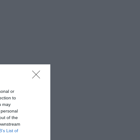
sonal or
ection to
ou may
 personal
out of the
 downstream
B’s List of