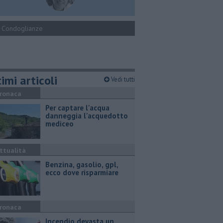
Condoglianze
imi articoli
Vedi tutti
ronaca
Per captare l'acqua
danneggia l'acquedotto
mediceo
ttualità
​Benzina, gasolio, gpl,
ecco dove risparmiare
ronaca
Incendio devasta un