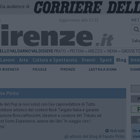
alla audience di
o
Aggiornato alle 12:51
MET
Sab
ELLO
VALDARNO
VALDISIEVE
PRATO
PISTOIA
AREZZO
SIENA
GROSSET
Lavoro
Arte
Cultura e Spettacolo
Eventi
Sport
Blog
Inte
I BISENZIO
FIESOLE
FIRENZE
LASTRA A SIGNA
SCAN
to Pirìto
de del Pop (e non solo) con l'ex caporedattore di Tutto
rettore artistico del contest Rock Targato Italia e garante
azione BresciaMusicArt, ideatore e curatore del Tributo ad
Q
t Soms Experience, autore dei libri “In viaggio con I
rto”
Vedi tutti
​Un 
gli articoli del blog di Fausto Pirìto
civ