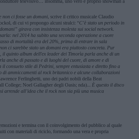
conduttore televisivo… insomma, uno vero e proprio showman a
 non ci fosse un domani
, scrive il critico musicale Claudio
kol, di cui vi propongo alcuni stralci: “
C’è stato un periodo in
 domani” girava con insistenza molesta sui social network.
sarla: nel 2014 ha subito una seconda operazione a cuore
 tasso di mortalità era del 20%, prima di entrare in sala
 non ci sarebbe stato un domani era piuttosto concreta. Pur
, il quinto album dell'ex leader dei Timorìa
parla anche di un
arla anche di passato e di luoghi del cuore, di amore e di
il consueto stile di Pedrini, sempre entusiasta e diretto fino a
ogo di ammiccamenti al rock britannico e alcune collaborazioni
awrence Ferlinghetti, uno dei padri nobili della Beat
ll College; Noel Gallagher degli Oasis; nda)...
È questo il disco
si arrende all’idea che il rock non sia più una musica
 emozioni e termina con il coinvolgimento del pubblico al quale
uiti con materiali di riciclo, formando una vera e propria