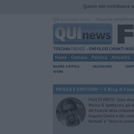
Questo sito contribuisce 
QUI
quotidiano online.
Percorso semplificat
TOSCANA
FIRENZE
EMPOLESE
CHIANTI
MUG
Home
Cronaca
Politica
Attualità
BAGNO A RIPOLI
CALENZANO
CAMP
SIGNA
MUSICA E DINTORNI — il Blog di Faus
FAUSTO PIRITO - Sulle stra
Musica & Spettacolo, già di
del Festival della contamin
Augusto Daolio e del contes
Nomadi” e “Vasco in conce