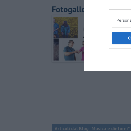
Fotogallery
Persona
Articoli dal Blog “Musica e dintorni”