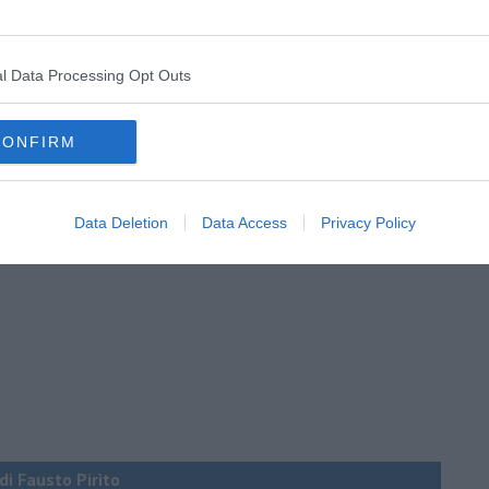
l Data Processing Opt Outs
CONFIRM
Data Deletion
Data Access
Privacy Policy
 di Fausto Pirìto