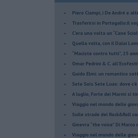
​Piero Ciampi, i De André e alt
​Trasferirsi in Portogallo:il s
​C'era una volta un “Cane Scio
Quella volta, con il Dalai Lam
​“Maciste contro tutti”, 25 ann
​Omar Pedrini & C. all'Ecofest
Guido Elmi: un romantico sot
Sete Soís Sete Luas: dove c'è
​A luglio, Forte dei Marmi si ti
Viaggio nel mondo delle giov
Sulle strade del Rock&Roll c
​Ginevra “the voice” Di Marc
Viaggio nel mondo delle giov