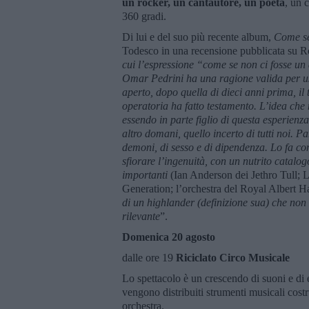
un rocker, un cantautore, un poeta
, un 
360 gradi.
Di lui e del suo più recente album,
Come se
Todesco in una recensione pubblicata su Roc
cui l’espressione “come se non ci fosse un
Omar Pedrini ha una ragione valida per u
aperto, dopo quella di dieci anni prima, il
operatoria ha fatto testamento. L’idea che
essendo in parte figlio di questa esperienza
altro domani, quello incerto di tutti noi. P
demoni, di sesso e di dipendenza. Lo fa con 
sfiorare l’ingenuità, con un nutrito catal
importanti
(Ian Anderson dei Jethro Tull; L
Generation; l’orchestra del Royal Albert Ha
di un highlander (definizione sua) che non 
rilevante
”.
Domenica 20 agosto
dalle ore 19
Riciclato Circo Musicale
Lo spettacolo è un crescendo di suoni e di
vengono distribuiti strumenti musicali costr
orchestra.