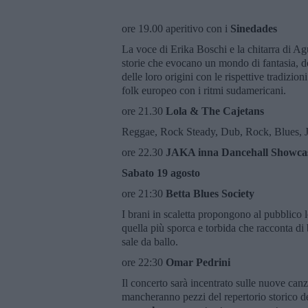
ore 19.00 aperitivo con i
Sinedades
La voce di Erika Boschi e la chitarra di A
storie che evocano un mondo di fantasia, do
delle loro origini con le rispettive tradizi
folk europeo con i ritmi sudamericani.
ore 21.30
Lola & The Cajetans
Reggae, Rock Steady, Dub, Rock, Blues, J
ore 22.30
JAKA inna Dancehall Showcase
Sabato 19 agosto
ore 21:30
Betta Blues Society
I brani in scaletta propongono al pubblico le
quella più sporca e torbida che racconta di 
sale da ballo.
ore 22:30
Omar Pedrini
Il concerto sarà incentrato sulle nuove c
mancheranno pezzi del repertorio storico de