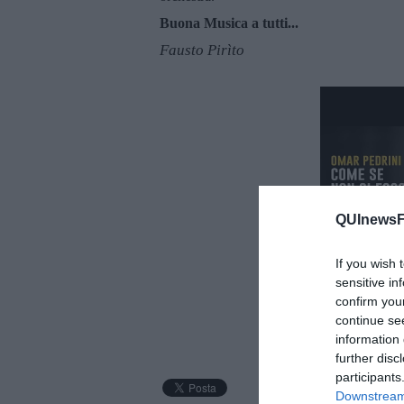
Buona Musica a tutti...
Fausto Pirìto
QUInewsFi
If you wish 
sensitive in
confirm you
continue se
Omar Pedrini - Come s
information 
further disc
participants
Downstream 