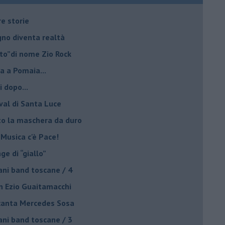
re storie
ogno diventa realtà
lto”di nome Zio Rock
a a Pomaia...
i dopo...
ival di Santa Luce
to la maschera da duro
 Musica c'è Pace!
nge di “giallo”
ani band toscane / 4
on Ezio Guaitamacchi
o canta Mercedes Sosa
ani band toscane / 3