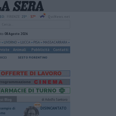
25°
37°
EO:
FIRENZE
QuiNews.net
ato
08 Agosto 2026
O
LIVORNO
LUCCA
PISA
MASSA CARRARA
rviste
Animali
Pubblicità
Contatti
DICCI
SESTO FIORENTINO
ui Blog
di Adolfo Santoro
DISINCANTATO
esempio di
ismo