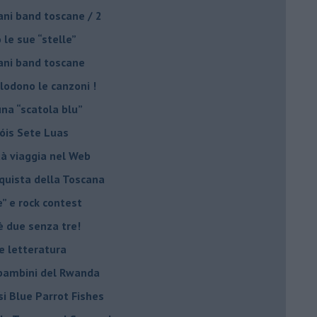
ani band toscane / 2
 le sue “stelle”
ani band toscane
plodono le canzoni !
una “scatola blu”
Sóis Sete Luas
tà viaggia nel Web
nquista della Toscana
e” e rock contest
è due senza tre!
 e letteratura
i bambini del Rwanda
si Blue Parrot Fishes