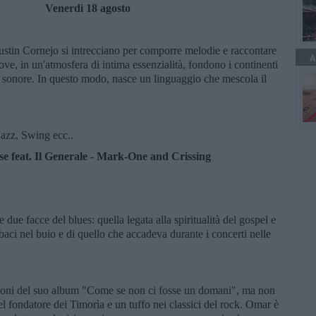
Venerdì 18 agosto
gustin Cornejo si intrecciano per comporre melodie e raccontare
A
ve, in un'atmosfera di intima essenzialità, fondono i continenti
oni sonore. In questo modo, nasce un linguaggio che mescola il
azz, Swing ecc..
 feat. Il Generale - Mark-One and Crissing
 due facce del blues: quella legata alla spiritualità del gospel e
baci nel buio e di quello che accadeva durante i concerti nelle
anzoni del suo album "Come se non ci fosse un domani", ma non
l fondatore dei Timorìa e un tuffo nei classici del rock. Omar è