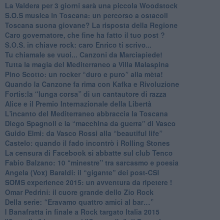
La Valdera per 3 giorni sarà una piccola Woodstock
S.O.S musica in Toscana: un percorso a ostacoli
​Toscana suona giovane? La risposta della Regione
Caro governatore, che fine ha fatto il tuo post ?
S.O.S. in chiave rock: caro Enrico ti scrivo...
Tu chiamale se vuoi... Canzoni da Marciapiede!
​Tutta la magia del Mediterraneo a Villa Malaspina
​Pino Scotto: un rocker “duro e puro” alla mèta!
​Quando la Canzone fa rima con Kafka e Rivoluzione
​Fortis:la “lunga corsa” di un cantautore di razza
Alice e il Premio Internazionale della Libertà
​L'incanto del Mediterraneo abbraccia la Toscana
​Diego Spagnoli e la “macchina da guerra” di Vasco
​Guido Elmi: da Vasco Rossi alla “beautiful life”
​Castelo: quando il fado incontrò i Rolling Stones
La censura di Facebook si abbatte sul club Tenco
Fabio Balzano: 10 “minestre” tra sarcasmo e poesia
Angela (Vox) Baraldi: il “gigante” dei post-CSI
​SOMS experience 2015: un avventura da ripetere !
Omar Pedrini: il cuore grande dello Zio Rock
Della serie: “Eravamo quattro amici al bar…”
I Banafratta in finale a Rock targato Italia 2015