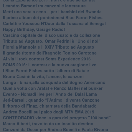
​Leandro Barsotti tra canzoni e letteratura
​Metti una sera a cena... per i bambini del Rwanda
​Il primo album dei pontederesi Blue Parrot Fishes
Carletti e Youssou N'Dour dalla Toscana al Senegal
Happy Birthday, Garage Radio!
​Cascina capitale del disco usato e da collezione
Tributo ad Augusto: Omar Pedrini è “Uno di noi”
​Fiorella Mannoia e il XXIV Tributo ad Augusto
Il grande ritorno dell'itagnòlo Tonino Carotone
​Al via il rock contest Soms Experience 2016
​SOMS 2016: il contest e la nuova stagione live
I Blue Parrot Fishes sotto l'albero di Natale
Bruno Casini: la vita, l'amore, le canzoni
​Lungo i binari,alla conquista del Sogno Americano
​Quella volta con Arafat e Renzo Maffei nel bunker
​Evento - Nomadi live per l'Anno del Dalai Lama
Jerì-Barsali: quando “l'Attimo” diventa Canzone
Il ritorno di Finaz, chitarrista della Bandabardò
Andrea Bocelli sul palco degli MTV EMA 2015
CONTRORADIO vince la gara del progetto "100 band"
Marco Alberti, travolto da un insolito destino
Canzoni da Oscar per Andrea Bocelli e Paola Bivona