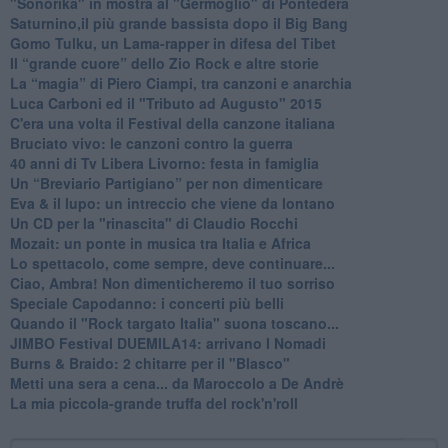
"Sonorika" in mostra al "Germoglio" di Pontedera
​Saturnino,il più grande bassista dopo il Big Bang
​Gomo Tulku, un Lama-rapper in difesa del Tibet
​Il “grande cuore” dello Zio Rock e altre storie
La “magia” di Piero Ciampi, tra canzoni e anarchia
Luca Carboni ed il "Tributo ad Augusto" 2015
C'era una volta il Festival della canzone italiana
Bruciato vivo: le canzoni contro la guerra
40 anni di Tv Libera Livorno: festa in famiglia
Un “Breviario Partigiano” per non dimenticare
Eva & il lupo: un intreccio che viene da lontano
Un CD per la "rinascita" di Claudio Rocchi
Mozait: un ponte in musica tra Italia e Africa
Lo spettacolo, come sempre, deve continuare...
Ciao, Ambra! Non dimenticheremo il tuo sorriso
Speciale Capodanno: i concerti più belli
Quando il "Rock targato Italia" suona toscano...
JIMBO Festival DUEMILA14: arrivano I Nomadi
Burns & Braido: 2 chitarre per il "Blasco"
Metti una sera a cena... da Maroccolo a De Andrè
La mia piccola-grande truffa del rock'n'roll