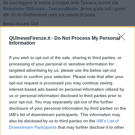
Se vuoi leggere le notizie principali della Toscana iscriviti alla
Newsletter QUInews - ToscanaMedia.
Arriva gratis tutti i giorni
alle 20:00 direttamente nella tua casella di posta.
Basta cliccare
QUI
Fotogallery
QUInewsFirenze.it -
Do Not Process My Personal
Information
If you wish to opt-out of the sale, sharing to third parties, or
processing of your personal or sensitive information for
targeted advertising by us, please use the below opt-out
section to confirm your selection. Please note that after your
opt-out request is processed you may continue seeing
interest-based ads based on personal information utilized by
us or personal information disclosed to third parties prior to
your opt-out. You may separately opt-out of the further
disclosure of your personal information by third parties on the
Ti potrebbe interessare anche:
IAB’s list of downstream participants. This information may
also be disclosed by us to third parties on the
IAB’s List of
Downstream Participants
that may further disclose it to other
Articoli dal Blog “Musica e dintorni” di Fausto Pirìto
third parties.