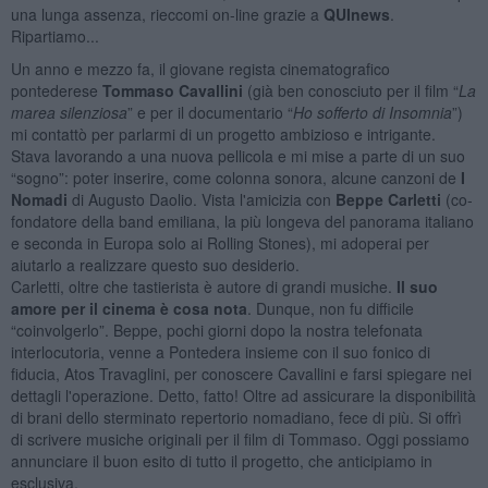
una lunga assenza, rieccomi on-line grazie a
QUInews
.
Ripartiamo...
Un anno e mezzo fa, il giovane regista cinematografico
pontederese
Tommaso Cavallini
(già ben conosciuto per il film “
La
marea silenziosa
” e per il documentario “
Ho sofferto di Insomnia
”)
mi contattò per parlarmi di un progetto ambizioso e intrigante.
Stava lavorando a una nuova pellicola e mi mise a parte di un suo
“sogno”: poter inserire, come colonna sonora, alcune canzoni de
I
Nomadi
di Augusto Daolio. Vista l'amicizia con
Beppe Carletti
(co-
fondatore della band emiliana, la più longeva del panorama italiano
e seconda in Europa solo ai Rolling Stones), mi adoperai per
aiutarlo a realizzare questo suo desiderio.
Carletti, oltre che tastierista è autore di grandi musiche.
Il suo
amore per il cinema è cosa nota
. Dunque, non fu difficile
“coinvolgerlo”. Beppe, pochi giorni dopo la nostra telefonata
interlocutoria, venne a Pontedera insieme con il suo fonico di
fiducia, Atos Travaglini, per conoscere Cavallini e farsi spiegare nei
dettagli l'operazione. Detto, fatto! Oltre ad assicurare la disponibilità
di brani dello sterminato repertorio nomadiano, fece di più. Si offrì
di scrivere musiche originali per il film di Tommaso. Oggi possiamo
annunciare il buon esito di tutto il progetto, che anticipiamo in
esclusiva.