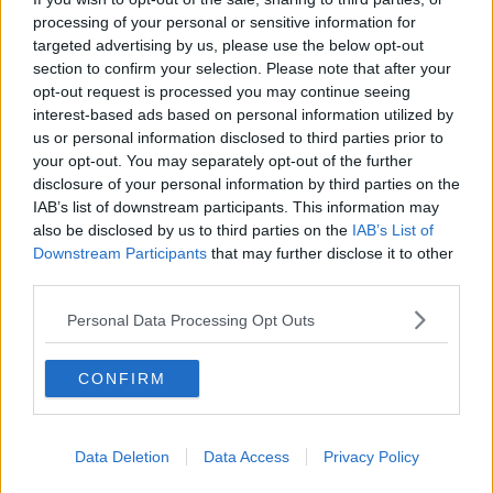
Apre la nuova passerella ciclopedonale sull'Arno
processing of your personal or sensitive information for
targeted advertising by us, please use the below opt-out
Un nuovo treno sui binari della Toscana
section to confirm your selection. Please note that after your
opt-out request is processed you may continue seeing
interest-based ads based on personal information utilized by
Torna la maratona, come muoversi in città
us or personal information disclosed to third parties prior to
your opt-out. You may separately opt-out of the further
La Mostra del tartufo ai nastri di partenza
disclosure of your personal information by third parties on the
IAB’s list of downstream participants. This information may
Il grande ritorno di Firenze Marathon
also be disclosed by us to third parties on the
IAB’s List of
Downstream Participants
that may further disclose it to other
Attraversamenti sicuri nella mappa dei nuovi
third parties.
cantieri
Scompaiono le strisce pedonali appena fatte
Personal Data Processing Opt Outs
Simula una rapina per nascondere un danno in
CONFIRM
casa
Diabete, dati dei sensori sul fascicolo sanitario
Data Deletion
Data Access
Privacy Policy
I Friends of David, gli amici dell'Accademia