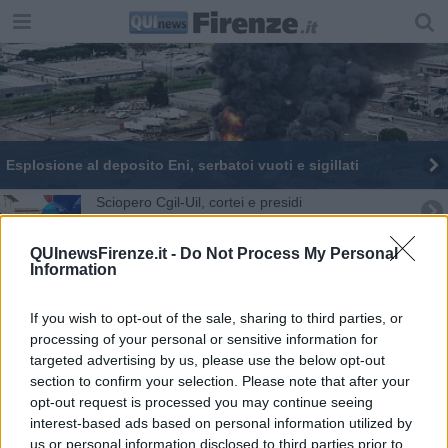
Esplosione al deposito Eni, serbatoi vuoti e sigillati
Sciopero Cgil-Uil, cortei e presidi
In Toscana oltre 50 industrie pericolose, ecco
QUInewsFirenze.it -
Do Not Process My Personal
dove
Information
Carico di carburante dall'Emilia-Romagna
scongiura lo stop dei bus
If you wish to opt-out of the sale, sharing to third parties, or
Metalmeccanici in piazza "Vogliamo il contratto"
processing of your personal or sensitive information for
targeted advertising by us, please use the below opt-out
Esplosione a Calenzano, le vittime sono cinque
section to confirm your selection. Please note that after your
opt-out request is processed you may continue seeing
interest-based ads based on personal information utilized by
Contratto e sicurezza, metalmeccanici in piazza
us or personal information disclosed to third parties prior to