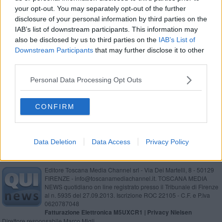
your opt-out. You may separately opt-out of the further
Mobilitazione regionale contro la bioraffineria
disclosure of your personal information by third parties on the
IAB’s list of downstream participants. This information may
Tragedia alla raffineria, fiori e silenzio nel giorno
also be disclosed by us to third parties on the
IAB’s List of
del lutto regionale
Downstream Participants
that may further disclose it to other
Esplosione in raffineria, trovati i corpi di due
third parties.
dispersi
Esplosione a Calenzano, sciopero e presidio
Personal Data Processing Opt Outs
all'Eni di Livorno
Esplosione in raffineria, due vittime e feriti gravi, 3
CONFIRM
dispersi
Data Deletion
Data Access
Privacy Policy
Editore Toscana Media Channel srl - Via Dei Martelli, 8 - 50129
FIRENZE - info@toscanamediachannel.it. TOSCANA MEDIA
NEWS quotidiano on line registrato presso il Tribunale di Firenze
al n. 5935 del 27.09.2013. Iscrizione ROC 22105 - C.F. e P.Iva
0620787048
Fatturazione Elettronica M5UXCR1 |
Privacy Nielsen
Direttore responsabile Marco Migli