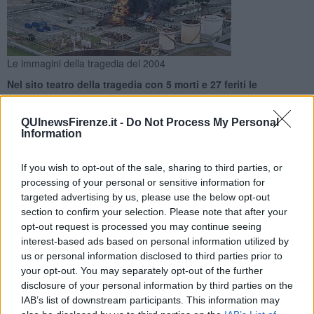
Le immagini della tragedia del 2004
Nel sito teatro della tragedia con 5 morti e 27 feriti le
operazioni di dismissione sono concluse. Impianto fuori dalla
Direttiva Seveso
QUInewsFirenze.it -
Do Not Process My Personal
Information
If you wish to opt-out of the sale, sharing to third parties, or
processing of your personal or sensitive information for
targeted advertising by us, please use the below opt-out
CALENZANO —
Sono vuoti e sigillati i serbatoi del deposito Eni di
section to confirm your selection. Please note that after your
Calenzano teatro, il 9 Dicembre 2024, dell'esplosione che costò la
opt-out request is processed you may continue seeing
vita a 5 persone provocando 27 feriti e ingenti danni materiali. Con
interest-based ads based on personal information utilized by
la conclusione delle operazioni e la cessazione di ogni attività di
stoccaggio, il sito esce dalla Direttiva Seveso cui era assoggettato
us or personal information disclosed to third parties prior to
come impianto a rischio di incidente rilevante.
your opt-out. You may separately opt-out of the further
disclosure of your personal information by third parties on the
Le operazioni erano iniziate il 7 Aprile scorso col retropompaggio
IAB’s list of downstream participants. This information may
dei prodotti petroliferi verso la raffineria di Livorno tramite