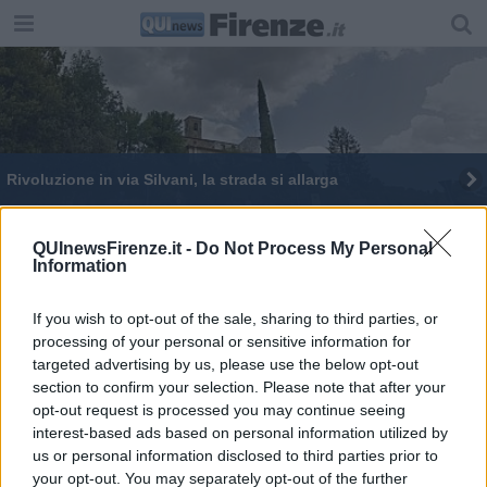
Rivoluzione in via Silvani, la strada si allarga
Chiese saccheggiate, recuperata una valanga di
statue
QUInewsFirenze.it -
Do Not Process My Personal
Information
Giorno dei morti, ecco i provvedimenti al traffico
Per Ognissanti divieti di sosta vicino ai cimiteri
If you wish to opt-out of the sale, sharing to third parties, or
processing of your personal or sensitive information for
targeted advertising by us, please use the below opt-out
Morto Ceccatelli, presidente de La Certosina
section to confirm your selection. Please note that after your
opt-out request is processed you may continue seeing
Falso maresciallo la spaventa e le porta via tutto
interest-based ads based on personal information utilized by
us or personal information disclosed to third parties prior to
Cinquantadue anni fa il dramma dell'alluvione
your opt-out. You may separately opt-out of the further