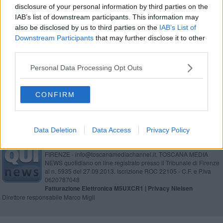
disclosure of your personal information by third parties on the
Scattano misure anti Covid nei cimiteri fiorentini
IAB’s list of downstream participants. This information may
also be disclosed by us to third parties on the
IAB’s List of
Furti seriali in chiesa, incastrato dai video
Downstream Participants
that may further disclose it to other
third parties.
Via di Rifredi e viale dei Mille, lavori di notte
Personal Data Processing Opt Outs
Ognissanti, i provvedimenti al traffico
CONFIRM
Data Deletion
Data Access
Privacy Policy
Editore Toscana Media Channel srl - Via Dei Martelli, 8 - 50129
FIRENZE - info@toscanamediachannel.it. TOSCANA MEDIA
NEWS quotidiano on line registrato presso il Tribunale di Firenze
al n. 5935 del 27.09.2013. Iscrizione ROC 22105 - C.F. e P.Iva
0620787048
Fatturazione Elettronica M5UXCR1 |
Privacy Nielsen
Direttore responsabile Marco Migli