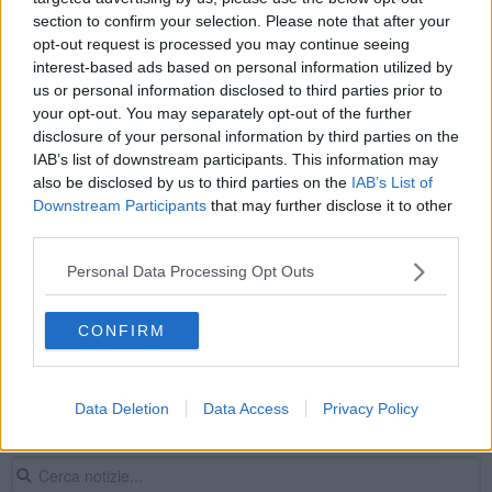
section to confirm your selection. Please note that after your
Nardella a Betlemme in missione di pace
opt-out request is processed you may continue seeing
interest-based ads based on personal information utilized by
A Betlemme un campo da calcio dedicato ad
us or personal information disclosed to third parties prior to
Astori
your opt-out. You may separately opt-out of the further
Umiltà e povertà, simboli del vero Natale
disclosure of your personal information by third parties on the
IAB’s list of downstream participants. This information may
Epifania, la tradizione della cavalcata dei Magi
also be disclosed by us to third parties on the
IAB’s List of
Downstream Participants
that may further disclose it to other
L'incanto del presepe lucano del maestro Artese
third parties.
"L'umanità abbia speranza"
Personal Data Processing Opt Outs
Un libro per capire Betlemme
CONFIRM
"Contro guerre e violenze riconciliare i cuori"
Data Deletion
Data Access
Privacy Policy
Presepi da tutta Italia per "Capannucce in Città"