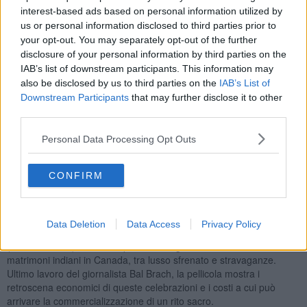
interest-based ads based on personal information utilized by
il suo talento. Un anno più tardi il bambino partecipa a una
maratona di 48 chilometri diventando una celebrità, ma i fatti si
us or personal information disclosed to third parties prior to
capovolgono quando i servizi sociali gli impediscono di correre,
your opt-out. You may separately opt-out of the further
accusando l’allenatore di crudeltà nei confronti di minore.
disclosure of your personal information by third parties on the
IAB’s list of downstream participants. This information may
also be disclosed by us to third parties on the
IAB’s List of
Downstream Participants
that may further disclose it to other
third parties.
Le proiezioni cominceranno alle 15 con il quarto e quinto episodio
di
“
Permanent Roommates”
, la tragicomica serie web indiana tra
Personal Data Processing Opt Outs
le più viste al mondo, con oltre cinquanta milioni di visualizzazioni,
sulla vita di un’inusuale coppia di fidanzati Mikesh e Tanya, reduci
da tre anni di relazione a distanza tra l’India e gli Stati Uniti. Una
CONFIRM
volta tornato lui propone di fare il grande passo, ma lei non è affatto
convinta. Tra la ricerca di una nuova casa e mille dubbi una rottura
sembra l’unica soluzione possibile.
Data Deletion
Data Access
Privacy Policy
Alle 16.30 spazio al documentario con
“Little India Big Business”
(Canada, 2016), colorato spaccato sul giro di affari dietro ai
matrimoni indiani in Canada, tra lusso sfrenato e stravaganze.
Ultimo lavoro del giornalista Bal Brach, la pellicola mostra i
retroscena economici di queste celebrazioni e i costi a cui può
arrivare la commercializzazione di un rito sacro.