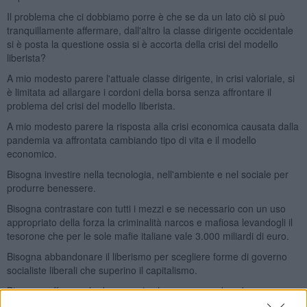
Il problema che ci dobbiamo porre è che se da un lato ciò si può
tranquillamente affermare, dall'altro la classe dirigente occidentale
si è posta la questione ossia si è accorta della crisi del modello
liberista?
A mio modesto parere l'attuale classe dirigente, in crisi valoriale, si
è limitata ad allargare i cordoni della borsa senza affrontare il
problema del crisi del modello liberista.
A mio modesto parere la risposta alla crisi economica causata dalla
pandemia va affrontata cambiando tipo di vita e il modello
economico.
Bisogna investire nella tecnologia, nell'ambiente e nel sociale per
produrre benessere.
Bisogna contrastare con tutti i mezzi e se necessario con un uso
appropriato della forza la criminalità narcos e mafiosa levandogli il
tesorone che per le sole mafie italiane vale 3.000 miliardi di euro.
Bisogna abbandonare il liberismo per scegliere forme di governo
socialiste liberali che superino il capitalismo.
Bisogna rafforzare la democrazia che se non produce benessere
va in crisi e favorisce nella migliore delle ipotesi i cosiddetti uomini