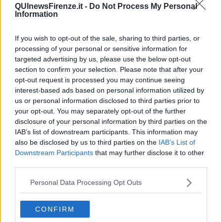
QUInewsFirenze.it -
Do Not Process My Personal
forti e nella peggiore i totalitarismi.
Information
Per quanto riguarda l'Europa occorre abbandonare il modello
confederale che è inutile per passare a quello federale che
If you wish to opt-out of the sale, sharing to third parties, or
funziona.
processing of your personal or sensitive information for
Non abbiamo molto tempo, se non si interviene un futuro distopico
targeted advertising by us, please use the below opt-out
ci attende.
section to confirm your selection. Please note that after your
opt-out request is processed you may continue seeing
Salvatore Calleri
interest-based ads based on personal information utilized by
us or personal information disclosed to third parties prior to
your opt-out. You may separately opt-out of the further
disclosure of your personal information by third parties on the
IAB’s list of downstream participants. This information may
also be disclosed by us to third parties on the
IAB’s List of
Se vuoi leggere le notizie principali della Toscana iscriviti alla
Downstream Participants
that may further disclose it to other
Newsletter QUInews - ToscanaMedia.
Arriva gratis tutti i giorni
third parties.
alle 20:00 direttamente nella tua casella di posta.
Basta cliccare
QUI
Personal Data Processing Opt Outs
Ti potrebbe interessare anche:
CONFIRM
Articoli dal Blog “Legalità e non solo” di Salvatore Calleri