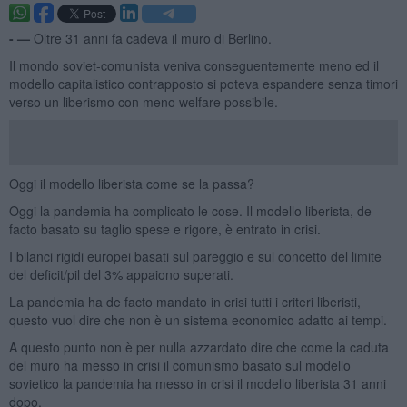
- —
Oltre 31 anni fa cadeva il muro di Berlino.
Il mondo soviet-comunista veniva conseguentemente meno ed il
modello capitalistico contrapposto si poteva espandere senza timori
verso un liberismo con meno welfare possibile.
Oggi il modello liberista come se la passa?
Oggi la pandemia ha complicato le cose. Il modello liberista, de
facto basato su taglio spese e rigore, è entrato in crisi.
I bilanci rigidi europei basati sul pareggio e sul concetto del limite
del deficit/pil del 3% appaiono superati.
La pandemia ha de facto mandato in crisi tutti i criteri liberisti,
questo vuol dire che non è un sistema economico adatto ai tempi.
A questo punto non è per nulla azzardato dire che come la caduta
del muro ha messo in crisi il comunismo basato sul modello
sovietico la pandemia ha messo in crisi il modello liberista 31 anni
dopo.