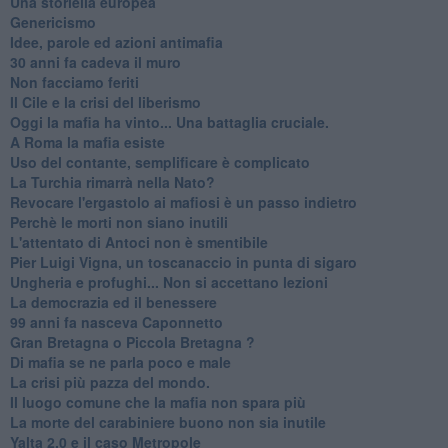
Una storiella europea
Genericismo
Idee, parole ed azioni antimafia
30 anni fa cadeva il muro
Non facciamo feriti
Il Cile e la crisi del liberismo
Oggi la mafia ha vinto... Una battaglia cruciale.
A Roma la mafia esiste
Uso del contante, semplificare è complicato
La Turchia rimarrà nella Nato?
Revocare l'ergastolo ai mafiosi è un passo indietro
Perchè le morti non siano inutili
L'attentato di Antoci non è smentibile
Pier Luigi Vigna, un toscanaccio in punta di sigaro
Ungheria e profughi... Non si accettano lezioni
La democrazia ed il benessere
99 anni fa nasceva Caponnetto
Gran Bretagna o Piccola Bretagna ?
Di mafia se ne parla poco e male
La crisi più pazza del mondo.
Il luogo comune che la mafia non spara più
La morte del carabiniere buono non sia inutile
Yalta 2.0 e il caso Metropole