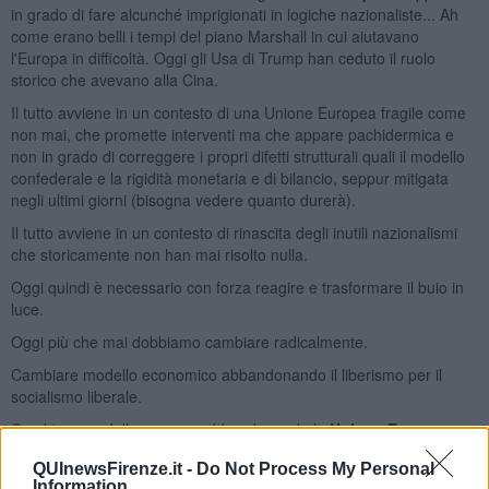
in grado di fare alcunché imprigionati in logiche nazionaliste... Ah
come erano belli i tempi del piano Marshall in cui aiutavano
l'Europa in difficoltà. Oggi gli Usa di Trump han ceduto il ruolo
storico che avevano alla Cina.
Il tutto avviene in un contesto di una Unione Europea fragile come
non mai, che promette interventi ma che appare pachidermica e
non in grado di correggere i propri difetti strutturali quali il modello
confederale e la rigidità monetaria e di bilancio, seppur mitigata
negli ultimi giorni (bisogna vedere quanto durerà).
Il tutto avviene in un contesto di rinascita degli inutili nazionalismi
che storicamente non han mai risolto nulla.
Oggi quindi è necessario con forza reagire e trasformare il buio in
luce.
Oggi più che mai dobbiamo cambiare radicalmente.
Cambiare modello economico abbandonando il liberismo per il
socialismo liberale.
Cambiare modello europeo abbandonando la
Unione Europea
confederale per scegliere il modello federale degli Stati Uniti
QUInewsFirenze.it -
Do Not Process My Personal
d’Europa.
Information