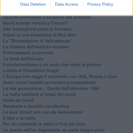
Data Deletion
Data Access
Privacy Policy
Serve un esercito europeo
I superbonus rischiano di favorire la mafia
Occorre potenziare il controllo del territorio
​Nuovi scenari narcos a Firenze?
Alla 'ndrangheta piace la Toscana
Siamo in una situazione di Red Alert
La "Dichiarazione di Vallombrosa"
La chimera dell'esercito europeo
Politicamente scorrevole
La festa dell'Europa
Il confederalismo è un nodo che viene al pettine
Lettera al Presidente Draghi
L'Europa non regge il confronto con USA, Russia e Cina
Verso nuovi modelli economici postpandemia
​La mia generazione... Quella dell'alluvione 1966
​La mafia sanitaria ai tempi del covid
Ansia da Covid
Pandemia e modello neoliberista
Le auto diesel non son da demonizzare
​Il fake e la mafia
Per chi combatte la mafia è l'ora più buia
La guerra nell'ex Jugoslavia, se parla troppo poco