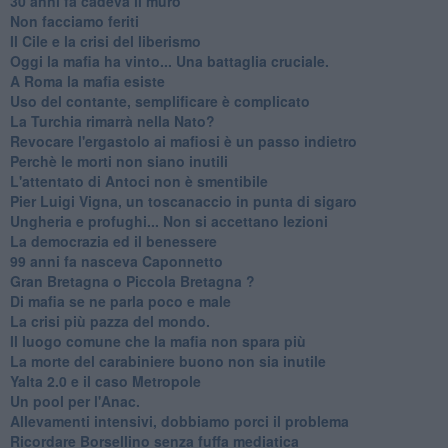
30 anni fa cadeva il muro
Non facciamo feriti
Il Cile e la crisi del liberismo
Oggi la mafia ha vinto... Una battaglia cruciale.
A Roma la mafia esiste
Uso del contante, semplificare è complicato
La Turchia rimarrà nella Nato?
Revocare l'ergastolo ai mafiosi è un passo indietro
Perchè le morti non siano inutili
L'attentato di Antoci non è smentibile
Pier Luigi Vigna, un toscanaccio in punta di sigaro
Ungheria e profughi... Non si accettano lezioni
La democrazia ed il benessere
99 anni fa nasceva Caponnetto
Gran Bretagna o Piccola Bretagna ?
Di mafia se ne parla poco e male
La crisi più pazza del mondo.
Il luogo comune che la mafia non spara più
La morte del carabiniere buono non sia inutile
Yalta 2.0 e il caso Metropole
​Un pool per l'Anac.
Allevamenti intensivi, dobbiamo porci il problema
Ricordare Borsellino senza fuffa mediatica