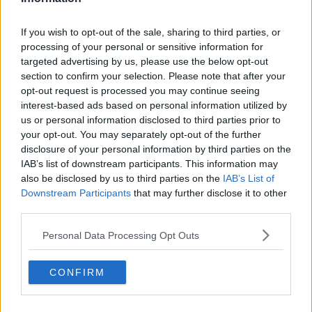
Oggi l’economia deve essere al servizio dell’uomo e non viceversa.
Nulla sarà più come prima.
If you wish to opt-out of the sale, sharing to third parties, or
processing of your personal or sensitive information for
Solo cosi trasformeremo l’ora più buia in una giornata di sole.
targeted advertising by us, please use the below opt-out
Salvatore Calleri
section to confirm your selection. Please note that after your
opt-out request is processed you may continue seeing
interest-based ads based on personal information utilized by
us or personal information disclosed to third parties prior to
your opt-out. You may separately opt-out of the further
disclosure of your personal information by third parties on the
Se vuoi leggere le notizie principali della Toscana iscriviti alla
IAB’s list of downstream participants. This information may
Newsletter QUInews - ToscanaMedia.
Arriva gratis tutti i giorni
also be disclosed by us to third parties on the
IAB’s List of
alle 20:00 direttamente nella tua casella di posta.
Downstream Participants
that may further disclose it to other
third parties.
Basta cliccare
QUI
Ti potrebbe interessare anche:
Personal Data Processing Opt Outs
Articoli dal Blog “Legalità e non solo” di Salvatore Calleri
CONFIRM
Il “dopo” Matteo Messina Denaro
Vademecum antimafia per gli elettori
Toscana chiama Palermo