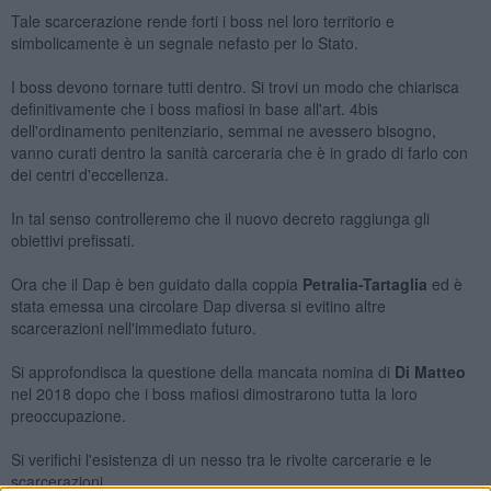
Tale scarcerazione rende forti i boss nel loro territorio e
simbolicamente è un segnale nefasto per lo Stato.
I boss devono tornare tutti dentro. Si trovi un modo che chiarisca
definitivamente che i boss mafiosi in base all'art. 4bis
dell'ordinamento penitenziario, semmai ne avessero bisogno,
vanno curati dentro la sanità carceraria che è in grado di farlo con
dei centri d'eccellenza.
In tal senso controlleremo che il nuovo decreto raggiunga gli
obiettivi prefissati.
Ora che il Dap è ben guidato dalla coppia
Petralia-Tartaglia
ed è
stata emessa una circolare Dap diversa si evitino altre
scarcerazioni nell'immediato futuro.
Si approfondisca la questione della mancata nomina di
Di Matteo
nel 2018 dopo che i boss mafiosi dimostrarono tutta la loro
preoccupazione.
Si verifichi l'esistenza di un nesso tra le rivolte carcerarie e le
scarcerazioni.