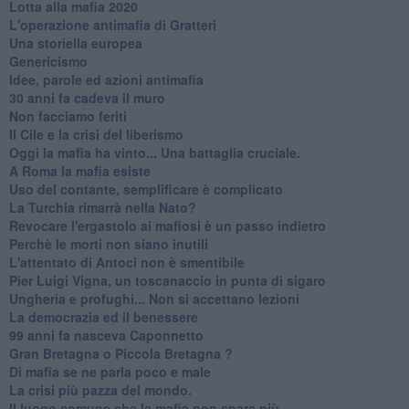
Lotta alla mafia 2020
L'operazione antimafia di Gratteri
Una storiella europea
Genericismo
Idee, parole ed azioni antimafia
30 anni fa cadeva il muro
Non facciamo feriti
Il Cile e la crisi del liberismo
Oggi la mafia ha vinto... Una battaglia cruciale.
A Roma la mafia esiste
Uso del contante, semplificare è complicato
La Turchia rimarrà nella Nato?
Revocare l'ergastolo ai mafiosi è un passo indietro
Perchè le morti non siano inutili
L'attentato di Antoci non è smentibile
Pier Luigi Vigna, un toscanaccio in punta di sigaro
Ungheria e profughi... Non si accettano lezioni
La democrazia ed il benessere
99 anni fa nasceva Caponnetto
Gran Bretagna o Piccola Bretagna ?
Di mafia se ne parla poco e male
La crisi più pazza del mondo.
Il luogo comune che la mafia non spara più