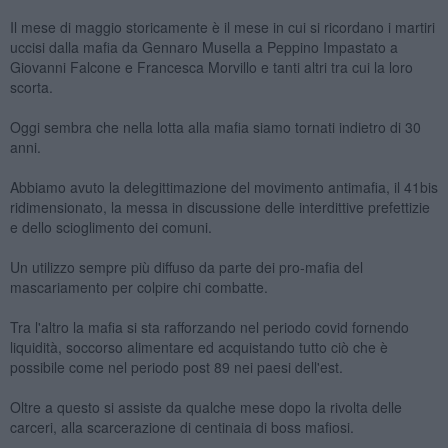
Il mese di maggio storicamente è il mese in cui si ricordano i martiri
uccisi dalla mafia da Gennaro Musella a Peppino Impastato a
Giovanni Falcone e Francesca Morvillo e tanti altri tra cui la loro
scorta.
Oggi sembra che nella lotta alla mafia siamo tornati indietro di 30
anni.
Abbiamo avuto la delegittimazione del movimento antimafia, il 41bis
ridimensionato, la messa in discussione delle interdittive prefettizie
e dello scioglimento dei comuni.
Un utilizzo sempre più diffuso da parte dei pro-mafia del
mascariamento per colpire chi combatte.
Tra l'altro la mafia si sta rafforzando nel periodo covid fornendo
liquidità, soccorso alimentare ed acquistando tutto ciò che è
possibile come nel periodo post 89 nei paesi dell'est.
Oltre a questo si assiste da qualche mese dopo la rivolta delle
carceri, alla scarcerazione di centinaia di boss mafiosi.