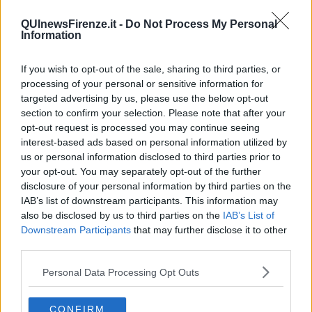
Si verifichi se in questa situazione complicata non vi siano stati dei
QUInewsFirenze.it -
Do Not Process My Personal
cedimenti da parte di apparati dello Stato che han portato a
Information
qualche trattativa di sorta.
If you wish to opt-out of the sale, sharing to third parties, or
processing of your personal or sensitive information for
targeted advertising by us, please use the below opt-out
Si faccia il tutto celermente sennò i nostri morti di maggio si
section to confirm your selection. Please note that after your
rivolteranno nella tomba.
opt-out request is processed you may continue seeing
interest-based ads based on personal information utilized by
Salvatore Calleri
us or personal information disclosed to third parties prior to
your opt-out. You may separately opt-out of the further
disclosure of your personal information by third parties on the
IAB’s list of downstream participants. This information may
also be disclosed by us to third parties on the
IAB’s List of
Downstream Participants
that may further disclose it to other
Se vuoi leggere le notizie principali della Toscana iscriviti alla
third parties.
Newsletter QUInews - ToscanaMedia.
Arriva gratis tutti i giorni
alle 20:00 direttamente nella tua casella di posta.
Personal Data Processing Opt Outs
Basta cliccare
QUI
Ti potrebbe interessare anche:
CONFIRM