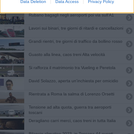
Data Deletion
Data Access
Privacy Policy
L'aeroporto di Firenze chiude, Pisa resta aperto
Rubano bagagli negli aeroporti poi via sull'A1
Lavori sui binari, tre giorni di ritardi e cancellazioni
Grandi rientri, tre giorni di traffico da bollino rosso
Guasto alla linea, caos treni Alta velocità
Si rafforza il matrimonio tra Vueling e Peretola
David Solazzo, aperta un'inchiesta per omicidio
Rientrata a Roma la salma di Lorenzo Orsetti
Tensione ad alta quota, guerra tra aeroporti
toscani
Deragliano carri merci, caos treni in tutta Italia
Bilancio climatico 2023, in Toscana 44 eventi