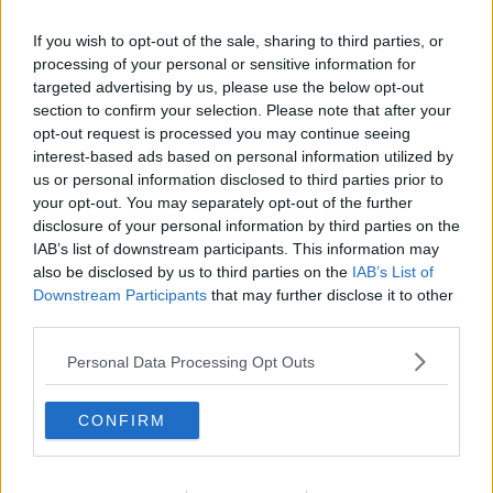
Guasto sulla Direttissima, treni Av in ritardo di 120
minuti
If you wish to opt-out of the sale, sharing to third parties, or
Rapine e stalking, due espulsi dall'Italia
processing of your personal or sensitive information for
targeted advertising by us, please use the below opt-out
Aerei a terra, 24 ore di sciopero nazionale
section to confirm your selection. Please note that after your
opt-out request is processed you may continue seeing
interest-based ads based on personal information utilized by
Lotteria Italia, in Toscana tre premi da 100mila
euro
us or personal information disclosed to third parties prior to
your opt-out. You may separately opt-out of the further
Lavori sui binari, modifiche sulla linea Firenze-
disclosure of your personal information by third parties on the
Roma
IAB’s list of downstream participants. This information may
Nuovi voli per Tirana
also be disclosed by us to third parties on the
IAB’s List of
Downstream Participants
that may further disclose it to other
Una valigia di cocaina da Lima a Roma a Firenze
third parties.
Falsa mima recidiva espulsa dall'Italia
Personal Data Processing Opt Outs
Firenze Marathon e il vincitore senza scarpe
CONFIRM
La salma di Lorenzo Orsetti presto in Italia