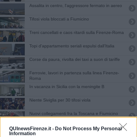
Assalita in centro, l'aggressore fermato in aereo
Tifosi viola bloccati a Fiumicino
Treni cancellati e caos ritardi sulla Firenze-Roma
Topi d'appartamento seriali espulsi dall’Italia
Corse da paura, rivolta dei taxi a suon di tariffe
Ferrovie, lavori in partenza sulla linea Firenze-
Roma
In vacanza in Sicilia con la meningite B
Niente Siviglia per 30 tifosi viola
Nuovi collegamenti fra la Toscana e Fiumicino
Covid, prorogata la chiusura del Vespucci
QUInewsFirenze.it -
Do Not Process My Personal
Information