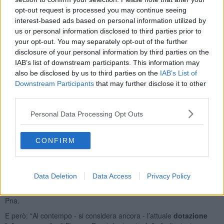
Gdp) in due ore, entrando in significativa sovrapposizione con la
opt-out request is processed you may continue seeing
catchment area dell’aeroporto di Bologna (44% con Firenze)".
interest-based ads based on personal information utilized by
La Toscana nella nuova definizione del
us or personal information disclosed to third parties prior to
your opt-out. You may separately opt-out of the further
network nazionale
disclosure of your personal information by third parties on the
IAB’s list of downstream participants. This information may
In prospettiva, la nuova pianificazione di Enac vedrebbe entrambi
also be disclosed by us to third parties on the
IAB’s List of
gli scali maggiori della rete toscana presenti fra i
40 aeroporti
Downstream Participants
that may further disclose it to other
definiti di interesse nazionale
, ma solo Firenze Peretola fra i
14
third parties.
scali di particolare rilevanza strategica
insieme con quelli
di Torino Caselle, Milano Malpensa, Bergamo Orio al Serio,
Personal Data Processing Opt Outs
Venezia Tessera, Bologna Borgo Panigale, Roma Fiumicino, Napoli
Capodichino, Bari, Lamezia Terme, Catania, Palermo e Cagliari
definiti "nodi essenziali per l'esercizio delle competenze esclusive
CONFIRM
dello Stato".
Enac individua la rete aeroportuale toscana fra quelle "maggiore
criticità" sullo scenario nazionale: "La Rete Toscana risente del
Data Deletion
Data Access
Privacy Policy
'cap' capacitivo dovuto al
couso militare/civile dello scalo di
Pisa
, Main Operating Base (Mob) dell’Aeronautica Militare", recita il
Pna.
E però: "Al contempo - si considera ancora - l’attuale
dotazione