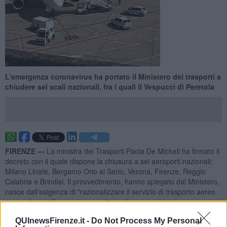
L'emergenza coronavirus ha portato il Ministero dei trasporti a
chiudere sei scali nazionali, fra i quali il Vespucci di Peretola
FIRENZE —
La ministra dei Trasporti Paola De Micheli ha firmato il
decreto con il quale dispone la chiusura a sei aeroporti nazionali:
Milano Linate, Bergamo Orio al Serio, Verona, Firenze, Reggio
Calabria e Brindisi. Il provvedimento, hanno spiegato dal Ministero,
nasce dall'esigenza di "razionalizzare il servizio di trasporto aereo
per contenere l’emergenza sanitaria da coronavirus. in
considerazione della ridotta mobilità sul territorio nazionale". Le
QUInewsFirenze.it -
Do Not Process My Personal
disposizioni del decreto sono in vigore fino al
25 marzo 2020
.