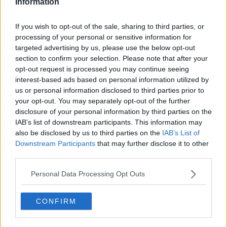
Information
Da parte sua l'Enac ha fatto sapere che per la giornata di domani,
venerdì
13 marzo 2020
, l’operatività di tutti gli aeroporti nazionali
If you wish to opt-out of the sale, sharing to third parties, or
rimane invariata, anche a tutela dei passeggeri che hanno voli già
processing of your personal or sensitive information for
prenotati e delle compagnie aeree che hanno programmato i propri
targeted advertising by us, please use the below opt-out
operativi. Poi scatterano le chiusure.
section to confirm your selection. Please note that after your
opt-out request is processed you may continue seeing
interest-based ads based on personal information utilized by
us or personal information disclosed to third parties prior to
Nel provvedimento si dispone che, per tutelare la salute dei
your opt-out. You may separately opt-out of the further
passeggeri e dei lavoratori, sono assicurati nel settore del trasporto
disclosure of your personal information by third parties on the
aereo esclusivamente tutti i servizi essenziali.
IAB’s list of downstream participants. This information may
"In considerazione delle numerose richieste dei gestori aeroportuali
also be disclosed by us to third parties on the
IAB’s List of
- si legge nella nota del Ministero -, della collocazione geografica
Downstream Participants
that may further disclose it to other
degli aeroporti in grado di servire bacini di utenza in modo uniforme
third parties.
sul territorio e della loro capacità infrastrutturale, nonché della
necessità di garantire i collegamenti insulari, l’operatività dei servizi
Personal Data Processing Opt Outs
è limitata agli aeroporti di
Ancona, Bari, Bologna, Cagliari,
Catania, Genova, Lamezia Terme, Lampedusa, Milano
CONFIRM
Malpensa, Napoli Capodichino, Palermo, Pantelleria, Pescara,
Pisa, Roma Fiumicino, Torino, Venezia Tessera e Roma
Ciampino,
quest'ultimo per i soli voli di stato, trasporti organi,