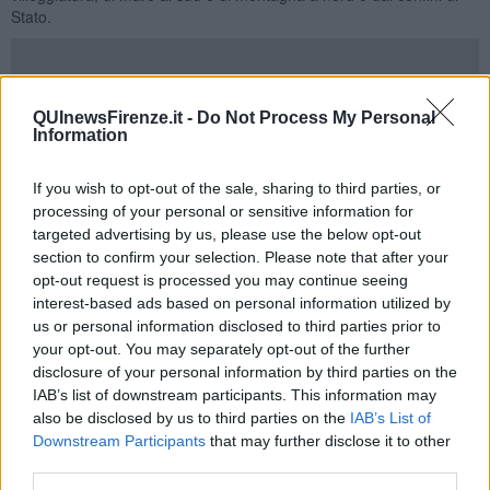
Stato.
Si prevede, inoltre, un consistente flusso di traffico in prossimità dei
QUInewsFirenze.it -
Do Not Process My Personal
centri urbani, in direzione nord, soprattutto a partire dal tardo
Information
pomeriggio di domenica, in
concomitanza con i rientri del fine
settimana
.
If you wish to opt-out of the sale, sharing to third parties, or
Per consentire la fluidità del traffico, Anas (Gruppo FS Italiane) fa
processing of your personal or sensitive information for
sapere di aver potenziato l’impegno del personale su tutto il
targeted advertising by us, please use the below opt-out
territorio nazionale limitando anche la presenza dei
cantieri
fino al
section to confirm your selection. Please note that after your
3 Settembre: sospesi 906 cantieri, il 70% di quelli attivi (1.278).
opt-out request is processed you may continue seeing
interest-based ads based on personal information utilized by
Il
divieto di transito dei veicoli pesanti
è in vigore domani dalle 8
us or personal information disclosed to third parties prior to
alle 16 e domenica dalle 7 alle 22.
your opt-out. You may separately opt-out of the further
Le strade più a rischio
disclosure of your personal information by third parties on the
IAB’s list of downstream participants. This information may
L'intensificazione della circolazione potrà riguardare specilmente i
also be disclosed by us to third parties on the
IAB’s List of
principali
itinerari
turistici:
Downstream Participants
that may further disclose it to other
third parties.
la
A2
"Autostrada del Mediterraneo" che attraversa