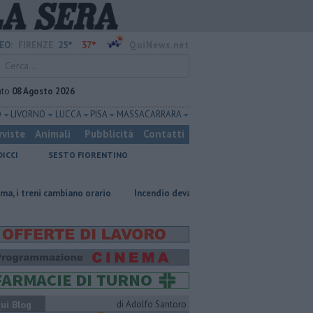
25°
37°
EO:
FIRENZE
QuiNews.net
ato
08 Agosto 2026
O
LIVORNO
LUCCA
PISA
MASSA CARRARA
rviste
Animali
Pubblicità
Contatti
DICCI
SESTO FIORENTINO
biano orario
Incendio devasta un capannone, parte del tetto collassa
ui Blog
di Adolfo Santoro