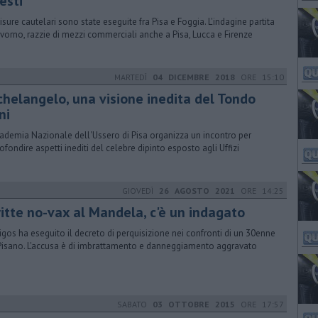
esti
isure cautelari sono state eseguite fra Pisa e Foggia. L'indagine partita
ivorno, razzie di mezzi commerciali anche a Pisa, Lucca e Firenze
MARTEDÌ
04 DICEMBRE 2018
ORE 15:10
ichelangelo, una visione inedita del Tondo
ni
cademia Nazionale dell'Ussero di Pisa organizza un incontro per
ofondire aspetti inediti del celebre dipinto esposto agli Uffizi
GIOVEDÌ
26 AGOSTO 2021
ORE 14:25
ritte no-vax al Mandela, c'è un indagato
igos ha eseguito il decreto di perquisizione nei confronti di un 30enne
Pisano. L'accusa è di imbrattamento e danneggiamento aggravato
SABATO
03 OTTOBRE 2015
ORE 17:57