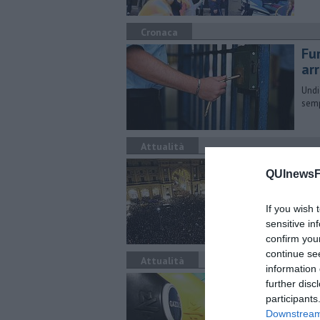
Cronaca
Fu
arr
Undi
semp
Attualità
Pi
QUInewsFi
Ment
migl
If you wish 
sensitive in
confirm you
continue se
Attualità
information 
Ca
further disc
participants
Pres
Downstream 
prezz