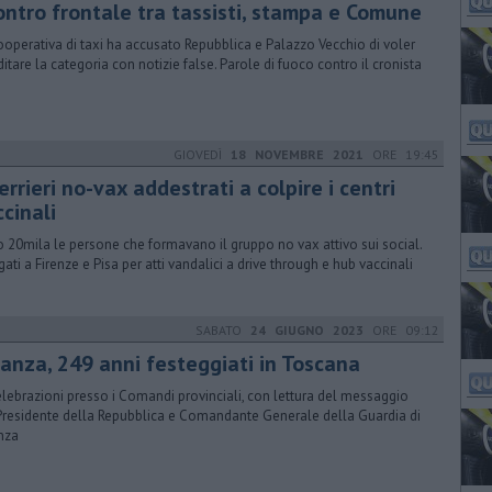
ontro frontale tra tassisti, stampa e Comune
ooperativa di taxi ha accusato Repubblica e Palazzo Vecchio di voler
ditare la categoria con notizie false. Parole di fuoco contro il cronista
GIOVEDÌ
18 NOVEMBRE 2021
ORE 19:45
rrieri no-vax addestrati a colpire i centri
cinali
 20mila le persone che formavano il gruppo no vax attivo sui social.
gati a Firenze e Pisa per atti vandalici a drive through e hub vaccinali
SABATO
24 GIUGNO 2023
ORE 09:12
nanza, 249 anni festeggiati in Toscana
elebrazioni presso i Comandi provinciali, con lettura del messaggio
Presidente della Repubblica e Comandante Generale della Guardia di
nza