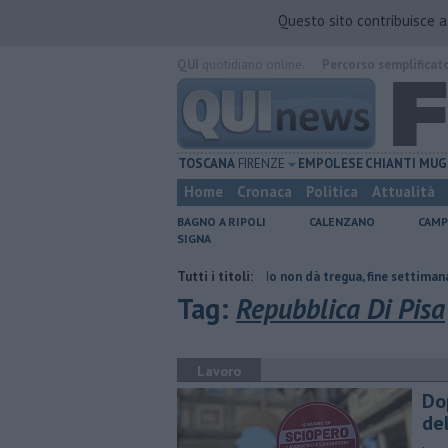
Questo sito contribuisce 
QUI
quotidiano online.
Percorso semplificat
TOSCANA
FIRENZE
EMPOLESE
CHIANTI
MUG
Home
Cronaca
Politica
Attualità
BAGNO A RIPOLI
CALENZANO
CAMP
SIGNA
to collassa
Il grande caldo non dà tregua, fine settimana rovente
Tutti i titoli:
Tag:
Repubblica Di Pisa
Lavoro
Do
de