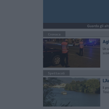
Cronaca
Agl
Un u
scom
Spettacoli
L'A
Il p
Tosc