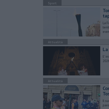
Sport
Tor
ta
La F
terr
even
Attualità
La
E' i
2026
Attualità
Con
To
Il s
paes