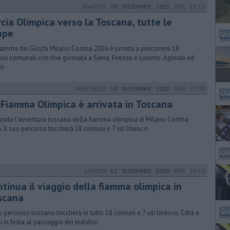
MARTEDÌ
09 DICEMBRE 2025
ORE 19:10
cia Olimpica verso la Toscana, tutte le
ppe
iamma dei Giochi Milano Cortina 2026 è pronta a percorrere 18
itori comunali con fine giornata a Siena, Firenze e Livorno. Agenda ed
ti
MERCOLEDÌ
10 DICEMBRE 2025
ORE 17:00
 Fiamma Olimpica è arrivata in Toscana
niziata l'avventura toscana della fiamma olimpica di Milano Cortina
. Il suo percorso toccherà 18 comuni e 7 siti Unesco
GIOVEDÌ
11 DICEMBRE 2025
ORE 16:53
tinua il viaggio della fiamma olimpica in
scana
uo percorso toscano toccherà in tutto 18 comuni e 7 siti Unesco. Città e
i in festa al passaggio dei tedofori