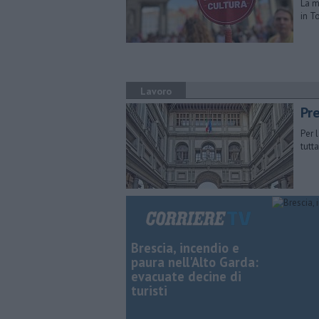
La m
in T
Lavoro
Pre
Per 
tutt
Brescia, incendio e
paura nell'Alto Garda:
evacuate decine di
turisti