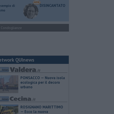
DISINCANTATO
esempio di
ismo
Condoglianze
etwork QUInews
PONSACCO — Nuova isola
ecologica per il decoro
urbano
ROSIGNANO MARITTIMO
— Ecco la nuova