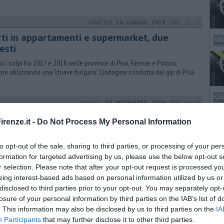
MARTEDÌ
16 LUGLIO 2019
ORE 11:23
rti in appartamenti e supermarket, due
esti
ci i colpi fra 2017 e 2018 nelle province di Pisa, Firenze e Pistoia,
re utilizzando una "chiave bulgara". L'indagine condotta dal gip di Pisa
SABATO
30 NOVEMBRE 2019
ORE 19:40
azza della Repubblica invasa dalle sardine
renze.it -
Do Not Process My Personal Information
re Salvini è in arrivo per la cena-lancio della campagna elettorale,
iaia di persone hanno gridato "La Toscana non si Lega"
to opt-out of the sale, sharing to third parties, or processing of your per
formation for targeted advertising by us, please use the below opt-out s
r selection. Please note that after your opt-out request is processed y
eing interest-based ads based on personal information utilized by us or
LUNEDÌ
30 MARZO 2020
ORE 18:30
disclosed to third parties prior to your opt-out. You may separately opt-
rburanti troppo cari, il Codacons denuncia
losure of your personal information by third parties on the IAB’s list of
. This information may also be disclosed by us to third parties on the
IA
entato un esposto alle procure toscane. Al via il monitoraggio dei
Participants
that may further disclose it to other third parties.
i dei generi alimentari: "Cittadini, segnalateci rincari ingiustificati"