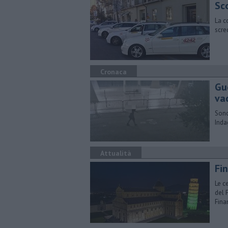
Sc
La c
scre
Cronaca
Gue
vac
Sono
Inda
Attualità
Fi
Le c
del 
Fina