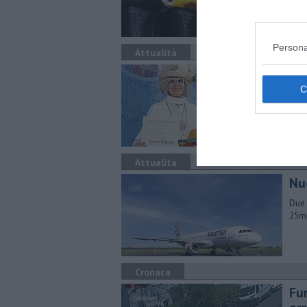
Persona
Attualità
Zia
de
La t
pres
Attualità
Nu
Due 
25mi
Cronaca
Fur