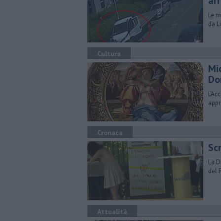
arr
Le m
da L
Cultura
​M
Do
L'Ac
appr
Cronaca
Sc
La D
del 
Attualità