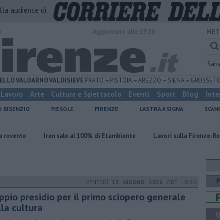
alla audience di
o
Aggiornato alle 19:30
MET
Sab
ELLO
VALDARNO
VALDISIEVE
PRATO
PISTOIA
AREZZO
SIENA
GROSSET
Lavoro
Arte
Cultura e Spettacolo
Eventi
Sport
Blog
Inte
I BISENZIO
FIESOLE
FIRENZE
LASTRA A SIGNA
SCAN
Iren sale al 100% di Etambiente
Lavori sulla Firenze-Roma, i treni cam
VENERDÌ
12 GIUGNO 2026
ORE 18:20
ppio presidio per il primo sciopero generale
lla cultura
Q