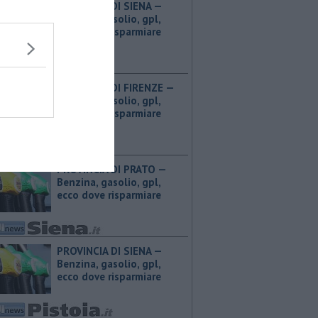
PROVINCIA DI SIENA — ​
Benzina, gasolio, gpl,
ecco dove risparmiare
PROVINCIA DI FIRENZE — ​
Benzina, gasolio, gpl,
ecco dove risparmiare
PROVINCIA DI PRATO — ​
Benzina, gasolio, gpl,
ecco dove risparmiare
PROVINCIA DI SIENA — ​
Benzina, gasolio, gpl,
ecco dove risparmiare