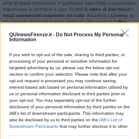
serie di veicoli commerciali, in particolare Iveco Daily a cui venivano
manomesse le centraline e i gps. Di fatto
in meno di due minuti i
mezzi commerciali svanivano nel nulla
. Accadeva a
Livorno
, sì,
ma non solo: furti simili si erano registrati nelle province di
Pisa
,
Lucca
e
Firenze
.
QUInewsFirenze.it -
Do Not Process My Personal
Information
If you wish to opt-out of the sale, sharing to third parties, or
L'inchiesta si è protratta dal Luglio dell'anno scorso al Febbraio di
quest'anno ed ha portato a risalire ai sei, tutti con precedenti anche
processing of your personal or sensitive information for
per reati specifici. Si tratta di
persone fra 24 e 66 anni
a cui il
targeted advertising by us, please use the below opt-out
nucleo investigativo livornese è arrivato tramite servizi di
section to confirm your selection. Please note that after your
osservazione e intercettazioni, anche contando sulla cooperazione
opt-out request is processed you may continue seeing
internazionale di polizia. Dovranno rispondere a vario titolo e in
interest-based ads based on personal information utilized by
concorso di
furto pluriaggravato
,
riciclaggio
,
autoriciclaggio
,
us or personal information disclosed to third parties prior to
falsità materiale commessa dal privato
ed
uso di atto falso
.
your opt-out. You may separately opt-out of the further
disclosure of your personal information by third parties on the
Secondo la ricostruzione investigativa gli indagati, tutti originari del
IAB’s list of downstream participants. This information may
Foggiano, erano altamente specializzati nella commissione di
furti
also be disclosed by us to third parties on the
IAB’s List of
seriali di veicoli commerciali
. Gli episodi a loro ricondotti sono 41,
commessi oltre che in Toscana e a San Marino anche nelle
Downstream Participants
that may further disclose it to other
province di
Ravenna
e
Pesaro Urbino
.
third parties.