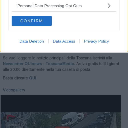
La loro
base logistica era nel Pisano
: lì avvenivano le
Personal Data Processing Opt Outs
contraffazioni di telaio e la predisposizione di targhe e documenti
falsi prima dell'esportazione verso la Polonia in cambio di denaro o
auto.
CONFIRM
Data Deletion
Data Access
Privacy Policy
Se vuoi leggere le notizie principali della Toscana iscriviti alla
Newsletter QUInews - ToscanaMedia.
Arriva gratis tutti i giorni
alle 20:00 direttamente nella tua casella di posta.
Basta cliccare
QUI
Videogallery