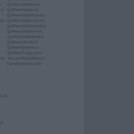
i
QuiNewsValdelsa.it
o e
QuiNewsValdera.it
QuiNewsValdichiana.it
lla
QuiNewsValdicornia.it
QuiNewsValdinievole.it
QuiNewsValdisieve.it
QuiNewsValtiberina.it
QuiNewsVersilia.it
QuiNewsVolterra.it
QuiNewsTango.com
Don
ToscanaMediaNews.it
Fiorentinanews.com
le di
zzi