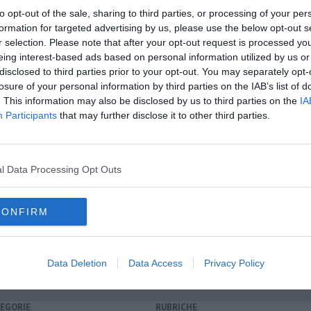
to opt-out of the sale, sharing to third parties, or processing of your per
formation for targeted advertising by us, please use the below opt-out s
oscana iscriviti alla
Newsletter QUInews - ToscanaMedia.
r selection. Please note that after your opt-out request is processed y
amente nella tua casella di posta.
eing interest-based ads based on personal information utilized by us or
disclosed to third parties prior to your opt-out. You may separately opt-
losure of your personal information by third parties on the IAB’s list of
. This information may also be disclosed by us to third parties on the
IA
Participants
that may further disclose it to other third parties.
a rischio
opero
voratori a rischio
l Data Processing Opt Outs
ica italiana
cgil
uffizi
toscana
piazza del plebiscito
napoli
brescia
gallerie dell'accademia
venezia
museo nazionale romano
CONFIRM
Data Deletion
Data Access
Privacy Policy
EGORIE
RUBRICHE