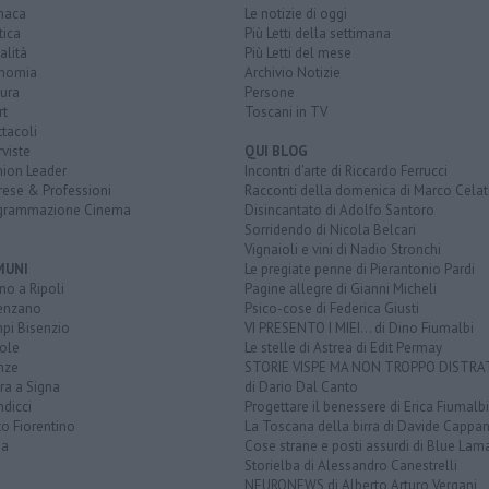
naca
Le notizie di oggi
tica
Più Letti della settimana
alità
Più Letti del mese
nomia
Archivio Notizie
ura
Persone
rt
Toscani in TV
tacoli
rviste
QUI BLOG
nion Leader
Incontri d'arte di Riccardo Ferrucci
rese & Professioni
Racconti della domenica di Marco Celat
grammazione Cinema
Disincantato di Adolfo Santoro
Sorridendo di Nicola Belcari
Vignaioli e vini di Nadio Stronchi
MUNI
Le pregiate penne di Pierantonio Pardi
o a Ripoli
Pagine allegre di Gianni Micheli
enzano
Psico-cose di Federica Giusti
pi Bisenzio
VI PRESENTO I MIEI... di Dino Fiumalbi
ole
Le stelle di Astrea di Edit Permay
nze
STORIE VISPE MA NON TROPPO DISTR
ra a Signa
di Dario Dal Canto
dicci
Progettare il benessere di Erica Fiumalbi
o Fiorentino
La Toscana della birra di Davide Cappan
na
Cose strane e posti assurdi di Blue Lam
Storielba di Alessandro Canestrelli
NEURONEWS di Alberto Arturo Vergani