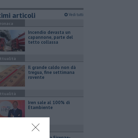
imi articoli
Vedi tutti
ronaca
Incendio devasta un
capannone, parte del
tetto collassa
ttualità
Il grande caldo non dà
tregua, fine settimana
rovente
ttualità
Iren sale al 100% di
Etambiente
ttualità
Lavori sulla Firenze-