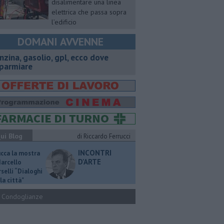
disalimentare una linea
elettrica che passa sopra
l’edificio
DOMANI AVVENNE
enzina, gasolio, gpl, ecco dove
sparmiare
ui Blog
di Riccardo Ferrucci
INCONTRI
ucca la mostra
D'ARTE
Marcello
selli “Dialoghi
la città"
Condoglianze