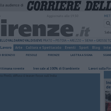
alla audience di
o
Aggiornato alle 19:30
MET
Sab
ELLO
VALDARNO
VALDISIEVE
PRATO
PISTOIA
AREZZO
SIENA
GROSSET
Lavoro
Arte
Cultura e Spettacolo
Eventi
Sport
Blog
Inte
I BISENZIO
FIESOLE
FIRENZE
LASTRA A SIGNA
SCAN
a rovente
Iren sale al 100% di Etambiente
Lavori sulla Firenze-Ro
In
de