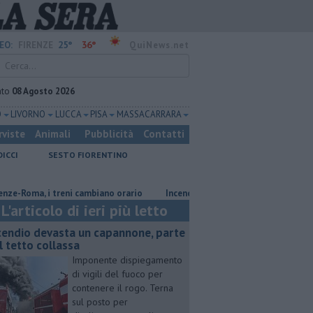
25°
36°
EO:
FIRENZE
QuiNews.net
ato
08 Agosto 2026
O
LIVORNO
LUCCA
PISA
MASSA CARRARA
rviste
Animali
Pubblicità
Contatti
DICCI
SESTO FIORENTINO
ma, i treni cambiano orario
Incendio devasta un capannone, parte del te
L'articolo di ieri più letto
cendio devasta un capannone, parte
l tetto collassa
Imponente dispiegamento
di vigili del fuoco per
contenere il rogo. Terna
sul posto per