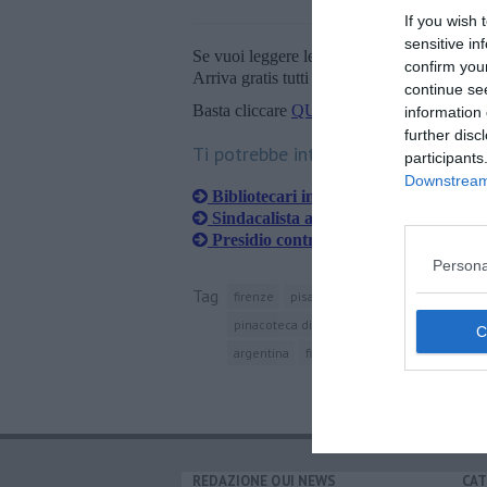
If you wish 
sensitive in
Se vuoi leggere le notizie principali della T
confirm you
Arriva gratis tutti i giorni alle 20:00 dirett
continue se
Basta cliccare
QUI
information 
further disc
Ti potrebbe interessare anche:
participants
Downstream 
Bibliotecari in piazza, posti di lavoro 
Sindacalista aggredito durante lo sci
Presidio contro il bando musei, 250 la
Persona
Tag
firenze
pisa
italia
storia della repubbl
pinacoteca di brera
milano
capitolium
argentina
filcams
REDAZIONE QUI NEWS
CAT