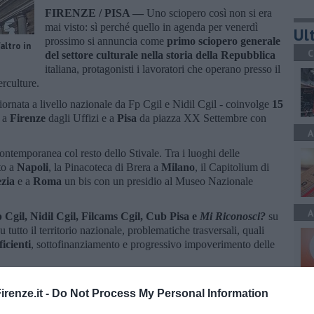
FIRENZE / PISA —
Uno sciopero così non si era
mai visto: sì perché quello in agenda per venerdì
Ult
prossimo si annuncia come
primo sciopero generale
'altro in
C
del settore culturale nella storia della Repubblica
italiana, protagonisti i lavoratori che operano presso il
rculture.
iornata a livello nazionale da Fp Cgil e Nidil Cgil - coinvolge
15
à a
Firenze
dagli Uffizi e a
Pisa
da piazza XX Settembre con
A
ontemporanea col resto dello Stivale. Tra i luoghi delle
to a
Napoli
, la Pinacoteca di Brera a
Milano
, il Capitolium di
ezia
e a
Roma
un bis con un presidio al Museo Nazionale
A
 Cgil, Nidil Cgil, Filcams Cgil, Cub Pisa e
Mi Riconosci?
su
tutto il territorio nazionale, problematiche trasversali, quali
ficienti
, sottofinanziamento e progressivo impoverimento delle
A
renze.it -
Do Not Process My Personal Information