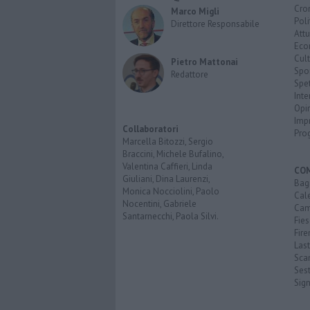
Cro
Marco Migli
Poli
Direttore Responsabile
Attu
Eco
Cult
Pietro Mattonai
Spo
Redattore
Spet
Inte
Opi
Imp
Collaboratori
Pro
Marcella Bitozzi, Sergio
Braccini, Michele Bufalino,
Valentina Caffieri, Linda
CO
Giuliani, Dina Laurenzi,
Bagn
Monica Nocciolini, Paolo
Cal
Nocentini, Gabriele
Cam
Santarnecchi, Paola Silvi.
Fies
Fire
Last
Scan
Sest
Sig