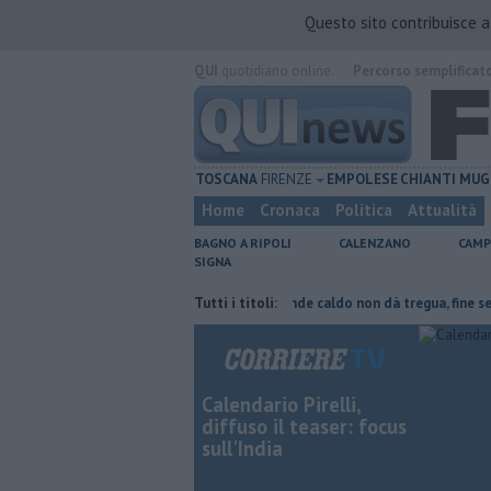
Questo sito contribuisce 
QUI
quotidiano online.
Percorso semplificat
TOSCANA
FIRENZE
EMPOLESE
CHIANTI
MUG
Home
Cronaca
Politica
Attualità
BAGNO A RIPOLI
CALENZANO
CAMP
SIGNA
 parte del tetto collassa
Tutti i titoli:
Il grande caldo non dà tregua, fine settiman
Calendario Pirelli,
diffuso il teaser: focus
sull'India