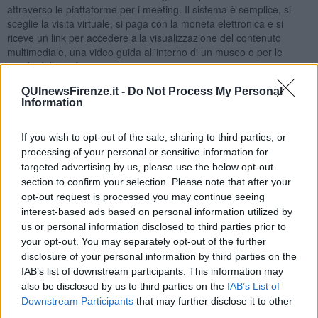
attraverso le piattaforme per i meeting. Il sistema è semplice, si
sceglie la visita virtuale, si paga con la moneta elettronica e si
riceve un link per accedere alla visualizzazione del contenuto
multimediale, una video guida all'interno di un museo o per le
strade della città.
QUInewsFirenze.it -
Do Not Process My Personal
Information
Una guida turistica fiorentina che ha scelto di sfruttare la rete per
If you wish to opt-out of the sale, sharing to third parties, or
proseguire l'attività è
Stefania Zanieri
che racconta a
processing of your personal or sensitive information for
QUInewsFirenze quali saranno alcune tappe del viaggio virtuale
targeted advertising by us, please use the below opt-out
che intende proporre attraverso parole e immagini a distanza,
section to confirm your selection. Please note that after your
dalla Galleria degli Uffizi "Per ammirare le opere solitamente
opt-out request is processed you may continue seeing
trascurate durante una visita normale, come i dipinti di Domenico
interest-based ads based on personal information utilized by
Veneziano, Giorgione, Dürer, El Greco, Piero di Cosimo" per
us or personal information disclosed to third parties prior to
passare poi alle fontane "La fontana più famosa di Firenze è quella
your opt-out. You may separately opt-out of the further
del Biancone, da sempre poco apprezzata dai fiorentini, di gusto
più bizzarro sono le due fontane di piazza Santissima Annunziata,
disclosure of your personal information by third parties on the
mentre la Fontana dello Sprone è sicuramente la più raffinata"
IAB’s list of downstream participants. This information may
oppure i tabernacoli "Quasi ad ogni angolo del centro ci aspetta un
also be disclosed by us to third parties on the
IAB’s List of
tabernacolo con un’immagine religiosa, fin dal Medioevo erano
Downstream Participants
that may further disclose it to other
oggetto di devozione popolare, dipinti ad affresco o sculture,
third parties.