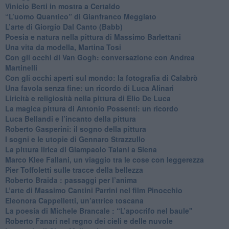
Vinicio Berti in mostra a Certaldo
“L’uomo Quantico” di Gianfranco Meggiato
​L’arte di Giorgio Dal Canto (Babb)
Poesia e natura nella pittura di Massimo Barlettani
Una vita da modella, Martina Tosi
​Con gli occhi di Van Gogh: conversazione con Andrea
Martinelli
​Con gli occhi aperti sul mondo: la fotografia di Calabrò
Una favola senza fine: un ricordo di Luca Alinari
Liricità e religiosità nella pittura di Elio De Luca
La magica pittura di Antonio Possenti: un ricordo
Luca Bellandi e l’incanto della pittura
​Roberto Gasperini: il sogno della pittura
I sogni e le utopie di Gennaro Strazzullo
La pittura lirica di Giampaolo Talani a Siena
​Marco Klee Fallani, un viaggio tra le cose con leggerezza
​Pier Toffoletti sulle tracce della bellezza
​Roberto Braida : passaggi per l’anima
​L’arte di Massimo Cantini Parrini nel film Pinocchio
Eleonora Cappelletti, un’attrice toscana
​La poesia di Michele Brancale : “L’apocrifo nel baule"
Roberto Fanari nel regno dei cieli e delle nuvole