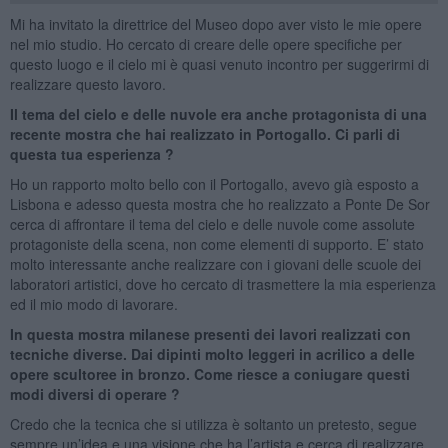
Mi ha invitato la direttrice del Museo dopo aver visto le mie opere
nel mio studio. Ho cercato di creare delle opere specifiche per
questo luogo e il cielo mi è quasi venuto incontro per suggerirmi di
realizzare questo lavoro.
Il tema del cielo e delle nuvole era anche protagonista di una
recente mostra che hai realizzato in Portogallo. Ci parli di
questa tua esperienza ?
Ho un rapporto molto bello con il Portogallo, avevo già esposto a
Lisbona e adesso questa mostra che ho realizzato a Ponte De Sor
cerca di affrontare il tema del cielo e delle nuvole come assolute
protagoniste della scena, non come elementi di supporto. E’ stato
molto interessante anche realizzare con i giovani delle scuole dei
laboratori artistici, dove ho cercato di trasmettere la mia esperienza
ed il mio modo di lavorare.
In questa mostra milanese presenti dei lavori realizzati con
tecniche diverse. Dai dipinti molto leggeri in acrilico a delle
opere scultoree in bronzo. Come riesce a coniugare questi
modi diversi di operare ?
Credo che la tecnica che si utilizza è soltanto un pretesto, segue
sempre un’idea e una visione che ha l’artista e cerca di realizzare