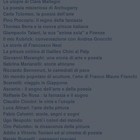
Le utopie di Clara Mallegni
​La poesia misteriosa di Atchugarry
Carla Tolomeo, la poesia dell’arte
Pino Procopio: il regno della fantasia
Thomas Berra e la nuova pittura italiana
Giampaolo Talani, la sua "anima sola" a Firenze
Il mio Kubrick: conversazione con Andrea Gnocchi
Le storie di Francesco Nesi
​La pittura onirica di Galileo Chini al Palp
​Giovanni Maranghi: una storia di arte e poesia
Sabrina Marianelli: storie africane
​Riccardo Benvenuti, le cattedrali di pace
​Un mondo popolato di sculture, l’arte di Franco Mauro Franchi
​Scarselli: viaggio in Giappone
​Ascanio : il sogno dell’arte e della poesia
Raffaele De Rosa : la fantasia e il sogno
​Claudio Cionini: le città e l’utopia
Luca Alinari: l’arte della pittura
​Fabio Calvetti: storie, segni e sogni
Ugo Nespolo: tutti i colori del mondo
​Ciro Palumbo: la rinascenza della pittura
​Addio a Vittorio Taviani ed al cinema di poesia
​Natale Rosselli : paesaggi toscani