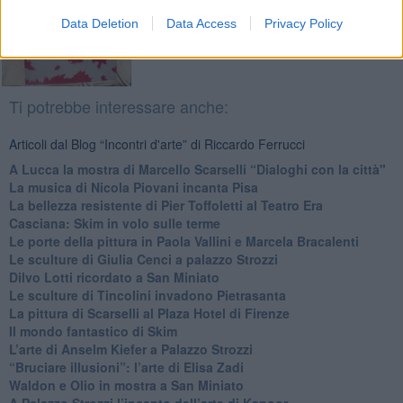
Data Deletion
Data Access
Privacy Policy
Ti potrebbe interessare anche:
Articoli dal Blog “Incontri d'arte” di Riccardo Ferrucci
A Lucca la mostra di Marcello Scarselli “Dialoghi con la città"
​La musica di Nicola Piovani incanta Pisa
​La bellezza resistente di Pier Toffoletti al Teatro Era
​Casciana: Skim in volo sulle terme
​Le porte della pittura in Paola Vallini e Marcela Bracalenti
​Le sculture di Giulia Cenci a palazzo Strozzi
​Dilvo Lotti ricordato a San Miniato
​Le sculture di Tincolini invadono Pietrasanta
La pittura di Scarselli al Plaza Hotel di Firenze
​Il mondo fantastico di Skim
​L’arte di Anselm Kiefer a Palazzo Strozzi
​“Bruciare illusioni”: l’arte di Elisa Zadi
​Waldon e Olio in mostra a San Miniato
​A Palazzo Strozzi l’incanto dell’arte di Kapoor