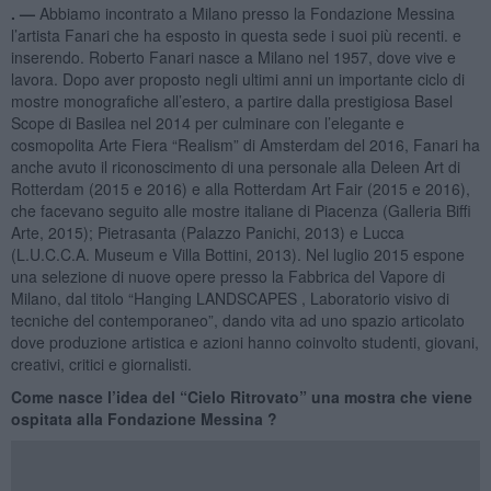
. —
Abbiamo incontrato a Milano presso la Fondazione Messina
l’artista Fanari che ha esposto in questa sede i suoi più recenti. e
inserendo. Roberto Fanari nasce a Milano nel 1957, dove vive e
lavora. Dopo aver proposto negli ultimi anni un importante ciclo di
mostre monografiche all’estero, a partire dalla prestigiosa Basel
Scope di Basilea nel 2014 per culminare con l’elegante e
cosmopolita Arte Fiera “Realism” di Amsterdam del 2016, Fanari ha
anche avuto il riconoscimento di una personale alla Deleen Art di
Rotterdam (2015 e 2016) e alla Rotterdam Art Fair (2015 e 2016),
che facevano seguito alle mostre italiane di Piacenza (Galleria Biffi
Arte, 2015); Pietrasanta (Palazzo Panichi, 2013) e Lucca
(L.U.C.C.A. Museum e Villa Bottini, 2013). Nel luglio 2015 espone
una selezione di nuove opere presso la Fabbrica del Vapore di
Milano, dal titolo “Hanging LANDSCAPES , Laboratorio visivo di
tecniche del contemporaneo”, dando vita ad uno spazio articolato
dove produzione artistica e azioni hanno coinvolto studenti, giovani,
creativi, critici e giornalisti.
Come nasce l’idea del “Cielo Ritrovato” una mostra che viene
ospitata alla Fondazione Messina ?