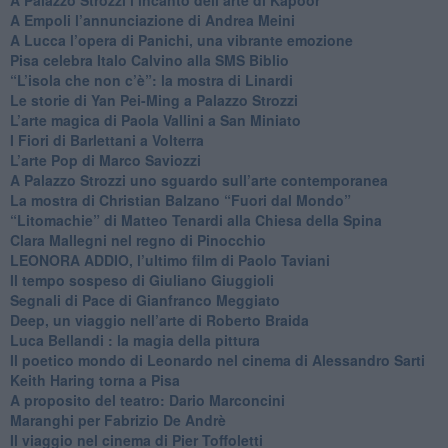
​A Empoli l’annunciazione di Andrea Meini
A Lucca l’opera di Panichi, una vibrante emozione
Pisa celebra Italo Calvino alla SMS Biblio
“L’isola che non c’è”: la mostra di Linardi
​Le storie di Yan Pei-Ming a Palazzo Strozzi
​L’arte magica di Paola Vallini a San Miniato
​I Fiori di Barlettani a Volterra
​L’arte Pop di Marco Saviozzi
​A Palazzo Strozzi uno sguardo sull’arte contemporanea
La mostra di Christian Balzano “Fuori dal Mondo”
​“Litomachie” di Matteo Tenardi alla Chiesa della Spina
​Clara Mallegni nel regno di Pinocchio
​LEONORA ADDIO, l’ultimo film di Paolo Taviani
Il tempo sospeso di Giuliano Giuggioli
Segnali di Pace di Gianfranco Meggiato
​Deep, un viaggio nell’arte di Roberto Braida
​Luca Bellandi : la magia della pittura
​Il poetico mondo di Leonardo nel cinema di Alessandro Sarti
​Keith Haring torna a Pisa
​A proposito del teatro: Dario Marconcini
Maranghi per Fabrizio De Andrè
​Il viaggio nel cinema di Pier Toffoletti