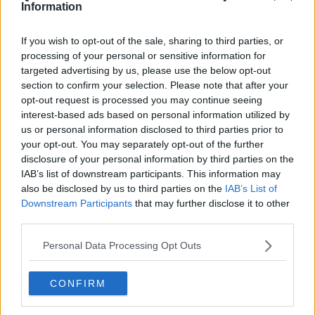
sto progettando delle sculture che riportano in primo piano la
Information
figura, dopo un tempo più dedicato alla raffigurazione paesaggio.
Riccardo Ferrucci
If you wish to opt-out of the sale, sharing to third parties, or
processing of your personal or sensitive information for
targeted advertising by us, please use the below opt-out
section to confirm your selection. Please note that after your
opt-out request is processed you may continue seeing
interest-based ads based on personal information utilized by
us or personal information disclosed to third parties prior to
Se vuoi leggere le notizie principali della Toscana iscriviti alla
your opt-out. You may separately opt-out of the further
Newsletter QUInews - ToscanaMedia.
Arriva gratis tutti i giorni
disclosure of your personal information by third parties on the
alle 20:00 direttamente nella tua casella di posta.
IAB’s list of downstream participants. This information may
Basta cliccare
QUI
also be disclosed by us to third parties on the
IAB’s List of
Downstream Participants
that may further disclose it to other
Fotogallery
third parties.
Personal Data Processing Opt Outs
CONFIRM