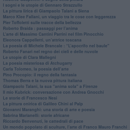
I sogni e le utopie di Gennaro Strazzullo
La pittura lirica di Giampaolo Talani a Siena
​Marco Klee Fallani, un viaggio tra le cose con leggerezza
​Pier Toffoletti sulle tracce della bellezza
​Roberto Braida : passaggi per l’anima
​L’arte di Massimo Cantini Parrini nel film Pinocchio
Eleonora Cappelletti, un’attrice toscana
​La poesia di Michele Brancale : “L’apocrifo nel baule"
Roberto Fanari nel regno dei cieli e delle nuvole
Le utopie di Clara Mallegni
​La poesia misteriosa di Atchugarry
Carla Tolomeo, la poesia dell’arte
Pino Procopio: il regno della fantasia
Thomas Berra e la nuova pittura italiana
Giampaolo Talani, la sua "anima sola" a Firenze
Il mio Kubrick: conversazione con Andrea Gnocchi
Le storie di Francesco Nesi
​La pittura onirica di Galileo Chini al Palp
​Giovanni Maranghi: una storia di arte e poesia
Sabrina Marianelli: storie africane
​Riccardo Benvenuti, le cattedrali di pace
​Un mondo popolato di sculture, l’arte di Franco Mauro Franchi