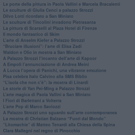
​Le porte della pittura in Paola Vallini e Marcela Bracalenti
​Le sculture di Giulia Cenci a palazzo Strozzi
​Dilvo Lotti ricordato a San Miniato
​Le sculture di Tincolini invadono Pietrasanta
La pittura di Scarselli al Plaza Hotel di Firenze
​Il mondo fantastico di Skim
​L’arte di Anselm Kiefer a Palazzo Strozzi
​“Bruciare illusioni”: l’arte di Elisa Zadi
​Waldon e Olio in mostra a San Miniato
​A Palazzo Strozzi l’incanto dell’arte di Kapoor
​A Empoli l’annunciazione di Andrea Meini
A Lucca l’opera di Panichi, una vibrante emozione
Pisa celebra Italo Calvino alla SMS Biblio
“L’isola che non c’è”: la mostra di Linardi
​Le storie di Yan Pei-Ming a Palazzo Strozzi
​L’arte magica di Paola Vallini a San Miniato
​I Fiori di Barlettani a Volterra
​L’arte Pop di Marco Saviozzi
​A Palazzo Strozzi uno sguardo sull’arte contemporanea
La mostra di Christian Balzano “Fuori dal Mondo”
​“Litomachie” di Matteo Tenardi alla Chiesa della Spina
​Clara Mallegni nel regno di Pinocchio