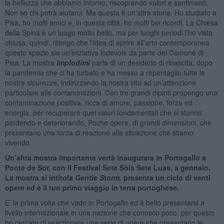
la bellezza che abbiamo intorno, riscoprendo valori e sentimenti.
Non so chi potrà aiutarci. Ma questa è un'altra storia. Ho studiato a
Pisa, ho molti amici e, in questa città, ho molti bei ricordi. La Chiesa
della Spina è un luogo molto bello, ma per lunghi periodi l’ho vista
chiusa; quindi, ritengo che l’idea di aprire all’arte contemporanea
questo spazio sia un’iniziativa lodevole da parte del Comune di
Pisa. La mostra
Implodimi
parla di un desiderio di rinascita, dopo
la pandemia che ci ha turbato e ha messo a repentaglio tutte le
nostre sicurezze, indirizzando la nostra vita ad un’attenzione
particolare alle contaminazioni. Con tre grandi dipinti propongo una
contaminazione positiva, ricca di amore, passione, forza ed
energia, per recuperare quei valori fondamentali che si stanno
perdendo e deteriorando. Poche opere, di grandi dimensioni, che
presentano una forza di reazione alla situazione che stiamo
vivendo.
Un’altra mostra importante verrà inaugurata in Portogallo a
Ponte de Sor, con il Festival Sete Sòis Sete Luas, a gennaio.
La mostra si intitola
Gentle Storm,
presenta un ciclo di venti
opere ed è il tuo primo viaggio in terra portoghese.
E’ la prima volta che vado in Portogallo ed è bello presentarsi a
livello internazionale in una nazione che conosco poco, per questo
ho cercato di selezionare una serie di opere che presentano le