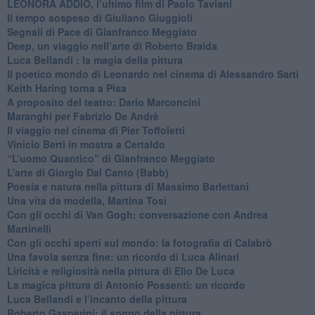
​LEONORA ADDIO, l’ultimo film di Paolo Taviani
Il tempo sospeso di Giuliano Giuggioli
Segnali di Pace di Gianfranco Meggiato
​Deep, un viaggio nell’arte di Roberto Braida
​Luca Bellandi : la magia della pittura
​Il poetico mondo di Leonardo nel cinema di Alessandro Sarti
​Keith Haring torna a Pisa
​A proposito del teatro: Dario Marconcini
Maranghi per Fabrizio De Andrè
​Il viaggio nel cinema di Pier Toffoletti
Vinicio Berti in mostra a Certaldo
“L’uomo Quantico” di Gianfranco Meggiato
​L’arte di Giorgio Dal Canto (Babb)
Poesia e natura nella pittura di Massimo Barlettani
Una vita da modella, Martina Tosi
​Con gli occhi di Van Gogh: conversazione con Andrea
Martinelli
​Con gli occhi aperti sul mondo: la fotografia di Calabrò
Una favola senza fine: un ricordo di Luca Alinari
Liricità e religiosità nella pittura di Elio De Luca
La magica pittura di Antonio Possenti: un ricordo
Luca Bellandi e l’incanto della pittura
​Roberto Gasperini: il sogno della pittura