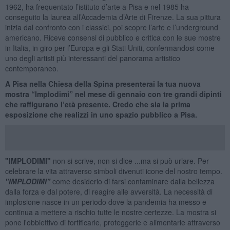
1962, ha frequentato l’istituto d’arte a Pisa e nel 1985 ha
conseguito la laurea all’Accademia d’Arte di Firenze. La sua pittura
inizia dal confronto con i classici, poi scopre l’arte e l’underground
americano. Riceve consensi di pubblico e critica con le sue mostre
in Italia, in giro per l’Europa e gli Stati Uniti, confermandosi come
uno degli artisti più interessanti del panorama artistico
contemporaneo.
A Pisa nella Chiesa della Spina presenterai la tua nuova
mostra “Implodimi” nel mese di gennaio con tre grandi dipinti
che raffigurano l’età presente. Credo che sia la prima
esposizione che realizzi in uno spazio pubblico a Pisa.
"IMPLODIMI"
non si scrive, non si dice ...ma si può urlare. Per
celebrare la vita attraverso simboli divenuti icone del nostro tempo.
"IMPLODIMI"
come desiderio di farsi contaminare dalla bellezza
dalla forza e dal potere, di reagire alle avversità. La necessità di
implosione nasce in un periodo dove la pandemia ha messo e
continua a mettere a rischio tutte le nostre certezze. La mostra si
pone l'obbiettivo di fortificarle, proteggerle e alimentarle attraverso