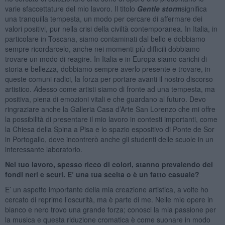
varie sfaccettature del mio lavoro. Il titolo
Gentle storm
significa
una tranquilla tempesta, un modo per cercare di affermare dei
valori positivi, pur nella crisi della civiltà contemporanea. In Italia, in
particolare in Toscana, siamo contaminati dal bello e dobbiamo
sempre ricordarcelo, anche nei momenti più difficili dobbiamo
trovare un modo di reagire. In Italia e in Europa siamo carichi di
storia e bellezza, dobbiamo sempre averlo presente e trovare, in
queste comuni radici, la forza per portare avanti il nostro discorso
artistico.
A
desso come artisti siamo di fronte ad una tempesta, ma
positiva, piena di emozioni vitali e che guardano al futuro. Devo
ringraziare anche la Galleria Casa d’Arte San Lorenzo che mi offre
la possibilità di presentare il mio lavoro in contesti importanti, come
la Chiesa della Spina a Pisa e lo spazio espositivo di Ponte de Sor
in Portogallo, dove incontrerò anche gli studenti delle scuole in un
interessante laboratorio.
Nel tuo lavoro, spesso ricco di colori, stanno prevalendo dei
fondi neri e scuri. E’ una tua scelta o è un fatto casuale?
E’ un aspetto importante della mia creazione artistica, a volte ho
cercato di reprime l’oscurità, ma è parte di me. Nelle mie opere in
bianco e nero trovo una grande forza; conosci la mia passione per
la musica e questa riduzione cromatica è come suonare in modo