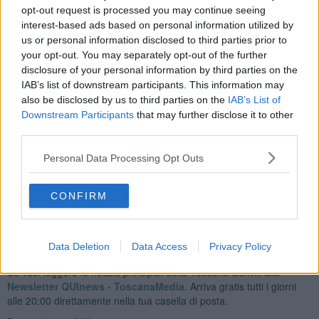
circo.
opt-out request is processed you may continue seeing
Recentemente si è inaugurata una tua mostra a Milano . Che
interest-based ads based on personal information utilized by
storia racconti?
us or personal information disclosed to third parties prior to
your opt-out. You may separately opt-out of the further
E’ una selezione delle mie opere classiche, inoltre ci sono sei
disclosure of your personal information by third parties on the
grandi opere, in bianco e nero, ispirate ad ipotesi di monumenti.
Tornado al classicismo e al nostro rinascimento si dovrebbero
IAB’s list of downstream participants. This information may
realizzare dei monumenti che riescano ad esprimere
also be disclosed by us to third parties on the
IAB’s List of
compiutamente il nostro tempo ed il nostro essere intimo. Quello
Downstream Participants
that may further disclose it to other
che vorrei fare, in un futuro vicino, è costruire dei lavori pubblici che
third parties.
riescano a far dialogare la nostra storia e il presente, è un desiderio
reale di rinascita e contaminazione.
Personal Data Processing Opt Outs
Riccardo Ferrucci
CONFIRM
Data Deletion
Data Access
Privacy Policy
Se vuoi leggere le notizie principali della Toscana iscriviti alla
Newsletter QUInews - ToscanaMedia.
Arriva gratis tutti i giorni
alle 20:00 direttamente nella tua casella di posta.