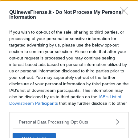
segnati da perdita e sofferenza. Oggi come allora, all'indomani
dell'alluvione di Firenze, l'impegno deve essere quello della
QUInewsFirenze.it -
Do Not Process My Personal
ricostruzione
".
Information
If you wish to opt-out of the sale, sharing to third parties, or
processing of your personal or sensitive information for
"Ricostruzione delle abitazioni, delle scuole, degli ospedali, degli
targeted advertising by us, please use the below opt-out
uffici pubblici. Ricostruzione dei luoghi di lavoro, di ritrovo, delle
section to confirm your selection. Please note that after your
chiese, dei monumenti che esprimono la storia antica di grande
opt-out request is processed you may continue seeing
civiltà di quei comuni", ha aggiunto Mattarella.
interest-based ads based on personal information utilized by
"La speranza nelle istituzioni,innanzitutto. La Repubblica ha il
us or personal information disclosed to third parties prior to
dovere di soccorrere le vittime delle catastrofi, garantendo loro, nel
your opt-out. You may separately opt-out of the further
più breve tempo possibile, come sta avvenendo con prontezza ed
disclosure of your personal information by third parties on the
efficienza, un riparo confortevole e ogni forma di assistenza,
IAB’s list of downstream participants. This information may
anche psicologica: tutto quello che è necessario per garantire
also be disclosed by us to third parties on the
IAB’s List of
agli sfollati una condizione dignitosa, premessa della ripresa", ha
Downstream Participants
that may further disclose it to other
aggiunto Mattarella.
third parties.
Che poi ha concluso: "Ce la faremo".
Personal Data Processing Opt Outs