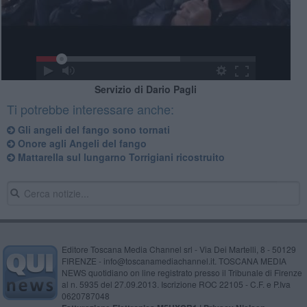
Servizio di Dario Pagli
Ti potrebbe interessare anche:
Gli angeli del fango sono tornati
Onore agli Angeli del fango
Mattarella sul lungarno Torrigiani ricostruito
Editore Toscana Media Channel srl - Via Dei Martelli, 8 - 50129
FIRENZE - info@toscanamediachannel.it. TOSCANA MEDIA
NEWS quotidiano on line registrato presso il Tribunale di Firenze
al n. 5935 del 27.09.2013. Iscrizione ROC 22105 - C.F. e P.Iva
0620787048