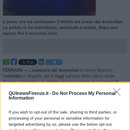
L'uomo che ha confessato il delitto era evaso dai domiciliari.
La polizia lo ha individuato, seminudo e scalzo, dopo una
rapina. Poi il racconto choc
FERRARA —
L'
evasione dai domiciliari
a Campi Bisenzio,
l'
omicidio
in Mugello, poi la
fuga
sull'auto della vittima verso
Ferrara, l'incidente
e la
rapina
che ha condotto da lui i poliziotti
della squadra mobile, infine la
confessione choc
: questa la
ricostruzione delle ore successive all'uccisione, in Mugello, della
QUInewsFirenze.it -
Do Not Process My Personal
Information
guardia giurata
Federico Perissi
il cui corpo è stato rinvenuto
l'altra notte
sotto un cavalcavia nei pressi dell'invaso di Bilancino.
Sotto al fango.
If you wish to opt-out of the sale, sharing to third parties, or
processing of your personal or sensitive information for
La ricostruzione delle
rocambolesche ore seguite all'omicidio
è
targeted advertising by us, please use the below opt-out
della questura di Ferrara. Sì perché è lì che, lo scorso lunedì