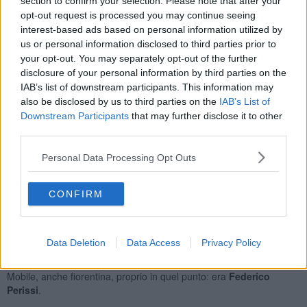
mattina, l'uomo di origini senegalesi è stato fermato, seminudo e
section to confirm your selection. Please note that after your
scalzo, quale presunto autore di una rapina ai danni di una donna.
opt-out request is processed you may continue seeing
Voleva sottrarle l'auto, perché con quella del 45enne ucciso aveva
interest-based ads based on personal information utilized by
avuto un incidente.
us or personal information disclosed to third parties prior to
your opt-out. You may separately opt-out of the further
disclosure of your personal information by third parties on the
IAB’s list of downstream participants. This information may
also be disclosed by us to third parties on the
IAB’s List of
Quando la polizia l'ha raggiunto, lui era privo di documenti. Ha
Downstream Participants
that may further disclose it to other
ammesso di aver rubato lì vicino, negli spogliatoi di una piscina, il
third parties.
poco che indossava. I primi accertamenti hanno rivelato che era
evaso dagli arresti domiciliari
, dunque è stato condotto in
Personal Data Processing Opt Outs
questura. Ma una volta negli uffici ha accusato un malore, dunque
è stato portato in ospedale.
Lì ha riferito di aver avuto un incidente, e da ciò
si è dipanato il
CONFIRM
filo della confessione
. Il veicolo è risultato intestato a un cittadino
italiano, titolare di due carte di credito trovate nel portafogli del
fermato. A quel punto l'uomo, di origini senegalesi, ha
raccontato
Data Deletion
Data Access
Privacy Policy
di aver ucciso
il proprietario della vettura, indicando il luogo in cui
si trovava il cadavere. E' stato trovato poco dopo dai poliziotti della
Mobile, anche fiorentina, proprio in quel punto: era
Federico
Perissi
.