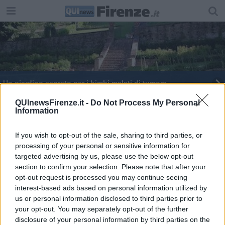
Un giardino segreto per i bimbi malati di tumore
Il rinascimento del Giardino di Boboli
QUInewsFirenze.it -
Do Not Process My Personal
Information
Mistero a Firenze, itinerari alchemici e segreti
If you wish to opt-out of the sale, sharing to third parties, or
processing of your personal or sensitive information for
"Noi pronti a fa rinascere il giardino segreto"
targeted advertising by us, please use the below opt-out
section to confirm your selection. Please note that after your
I segreti di re Salomone in Sinagoga
opt-out request is processed you may continue seeing
interest-based ads based on personal information utilized by
Restauro per la grotta d'acqua al giardino segreto
us or personal information disclosed to third parties prior to
your opt-out. You may separately opt-out of the further
Il giardino segreto nel cuore di San Niccolò
disclosure of your personal information by third parties on the