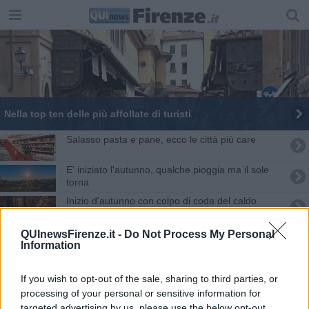
Nella top ten delle più affollate di turisti
Salasso pasta e pane, ecco le città più care
E' iniziato l'autunno, qualche pioggia ma il sole
torna
Inizio d'autunno con colpo di coda del caldo
Ciao caldo, l'autunno è dietro l'angolo
QUInewsFirenze.it -
Do Not Process My Personal
Information
Ciclone in arrivo, porta la pioggia e scaccia il
caldo
If you wish to opt-out of the sale, sharing to third parties, or
Vendemmia agli sgoccioli, produzione in netto
processing of your personal or sensitive information for
recupero
targeted advertising by us, please use the below opt-out