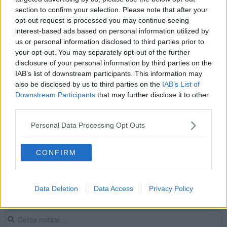
section to confirm your selection. Please note that after your
​Autunno di fuoco nei cantieri della tramvia
opt-out request is processed you may continue seeing
interest-based ads based on personal information utilized by
Tu chiamalo se vuoi, autunno
us or personal information disclosed to third parties prior to
your opt-out. You may separately opt-out of the further
Record di caldo e siccità, 2022 anno estremo
disclosure of your personal information by third parties on the
IAB’s list of downstream participants. This information may
Anticiclone al potere, record di caldo in Toscana
also be disclosed by us to third parties on the
IAB’s List of
Downstream Participants
that may further disclose it to other
Autegestione al liceo Da Vinci
third parties.
Taxi, è guerra aperta
Personal Data Processing Opt Outs
Rilancio d'estate, arriva l'anticiclone Bacco
CONFIRM
L'estate d'autunno, Ottobre parte tra caldo e sole
Data Deletion
Data Access
Privacy Policy
Caldo estivo alla fine, autunno alla riscossa