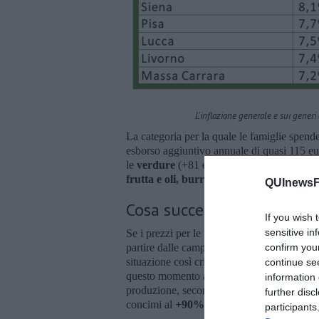
L'inflazione generale e sui generi
La categoria per la quale le famiglie spen
esborso aggiuntivo annuale di quasi 115 e
le
verdure
(+81 euro). Seguono
latte, fo
frutta e oli, burro e grassi
.
QUInewsFi
Cosa succede nell'agroali
If you wish 
sensitive in
Se i prezzi per le famiglie corrono l’aumen
confirm you
partire dalle campagne dove, continua Coldi
situazione così critica da portare alla cessaz
continue se
questo momento a lavorare in condizione di 
information 
produzione, secondo il Crea. In agricoltura 
further disc
concimi al
+90%
dei mangimi al
+129%
p
participants