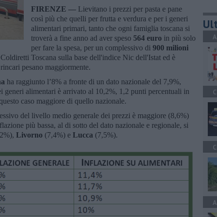
FIRENZE —
Lievitano i prezzi per pasta e pane
così più che quelli per frutta e verdura e per i generi
Ult
alimentari primari, tanto che ogni famiglia toscana si
A
troverà a fine anno ad aver speso
564 euro
in più solo
per fare la spesa, per un complessivo di
900 milioni
Coldiretti Toscana sulla base dell'indice Nic dell'Istat ed è
 i rincari pesano maggiormente.
na
ha raggiunto l’8% a fronte di un dato nazionale del 7,9%,
i generi alimentari è arrivato al 10,2%, 1,2 punti percentuali in
C
 questo caso maggiore di quello nazionale.
ressivo del livello medio generale dei prezzi è maggiore (8,6%)
lazione più bassa, al di sotto del dato nazionale e regionale, si
,2%),
Livorno
(7,4%) e
Lucca
(7,5%).
C
A