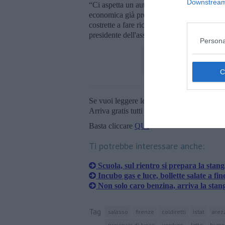
Downstream 
“Ci aspetta un autunno caldo. Per molti tos
economica già precaria,
riempire il carre
costrette a fare ricorso alle mense dei pover
presidente dell'associazione regionale degli 
Persona
Se vuoi leggere le notizie principali della T
Arriva gratis tutti i giorni alle 20:00 dirett
Basta cliccare
QUI
Ti potrebbe interessare anche:
Scuola, sul rientro si prepara la stan
Incubo gas e luce, bollette salate a fin
Non solo caro benzina, arriva la stan
Tag
salasso
firenze
coldiretti
istat
arez
provincia di lucca
verdure
latte
burro