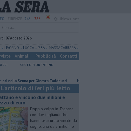
24°
38°
EO:
FIRENZE
QuiNews.net
rdì
07 Agosto 2026
O
LIVORNO
LUCCA
PISA
MASSA CARRARA
rviste
Animali
Pubblicità
Contatti
DICCI
SESTO FIORENTINO
lla Senna per Ginevra Taddeucci
Hub delle energie rinnovabili nell'ex d
L'articolo di ieri più letto
attano e vincono due milioni e
zzo di euro
Doppio colpo in Toscana
con due tagliandi che
hanno assicurato vincite da
sogno, una da 2 milioni e