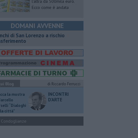
l'altra da 500mila euro.
Ecco come è andata
DOMANI AVVENNE
nchi di San Lorenzo a rischio
asferimento
ui Blog
di Riccardo Ferrucci
INCONTRI
ucca la mostra
D'ARTE
Marcello
selli “Dialoghi
la città"
Condoglianze