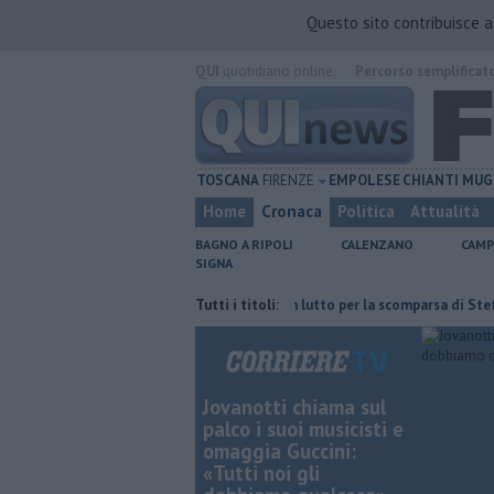
Questo sito contribuisce 
QUI
quotidiano online.
Percorso semplificat
TOSCANA
FIRENZE
EMPOLESE
CHIANTI
MUG
Home
Cronaca
Politica
Attualità
BAGNO A RIPOLI
CALENZANO
CAMP
SIGNA
ll'ex deposito Eni
Giornalismo in lutto per la scomparsa di Stefano Ma
Tutti i titoli:
Jovanotti chiama sul
palco i suoi musicisti e
omaggia Guccini:
«Tutti noi gli