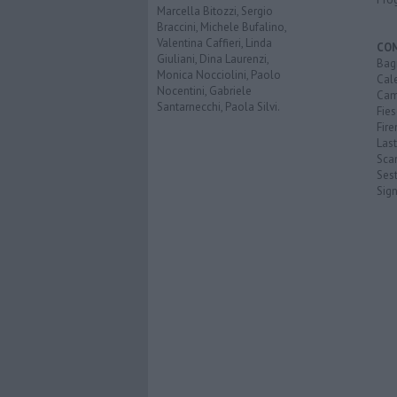
Marcella Bitozzi, Sergio
Braccini, Michele Bufalino,
Valentina Caffieri, Linda
CO
Giuliani, Dina Laurenzi,
Bagn
Monica Nocciolini, Paolo
Cal
Nocentini, Gabriele
Cam
Santarnecchi, Paola Silvi.
Fies
Fire
Last
Scan
Sest
Sig