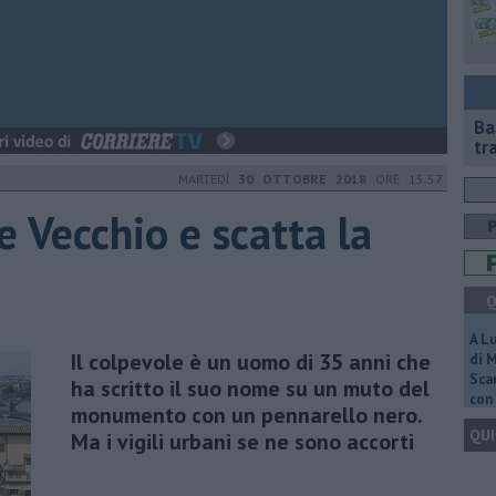
Ba
tr
MARTEDÌ
30 OTTOBRE 2018
ORE 15:57
e Vecchio e scatta la
Q
A L
Il colpevole è un uomo di 35 anni che
di 
Scar
ha scritto il suo nome su un muto del
con 
monumento con un pennarello nero.
QUI
Ma i vigili urbani se ne sono accorti