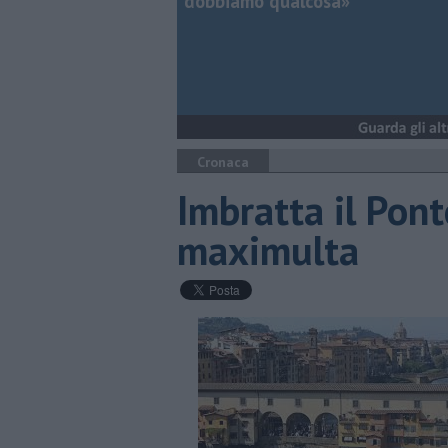
dobbiamo qualcosa»
Cronaca
Imbratta il Pont
maximulta