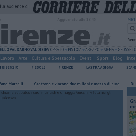
alla audience di
o
Aggiornato alle 18:45
MET
Vene
ELLO
VALDARNO
VALDISIEVE
PRATO
PISTOIA
AREZZO
SIENA
GROSSET
Lavoro
Arte
Cultura e Spettacolo
Eventi
Sport
Blog
Inte
I BISENZIO
FIESOLE
FIRENZE
LASTRA A SIGNA
SCAN
rcelli
Grattano e vincono due milioni e mezzo di euro
Due ori ne
Gr
me