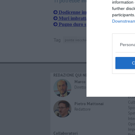
Ti potrebbe interessare anche:
information 
further disc
Dodicenne imbratta le auto in sosta c
participants
Muri imbrattati, sindaco e studenti r
Downstream 
Pugno duro sui graffiti ma il regolam
Tag
ponte vecchio
firenze
polizia municipa
Persona
REDAZIONE QUI NEWS
CAT
Cro
Marco Migli
Poli
Direttore Responsabile
Attu
Eco
Cult
Pietro Mattonai
Spo
Redattore
Spet
Inte
Opi
Imp
Collaboratori
Pro