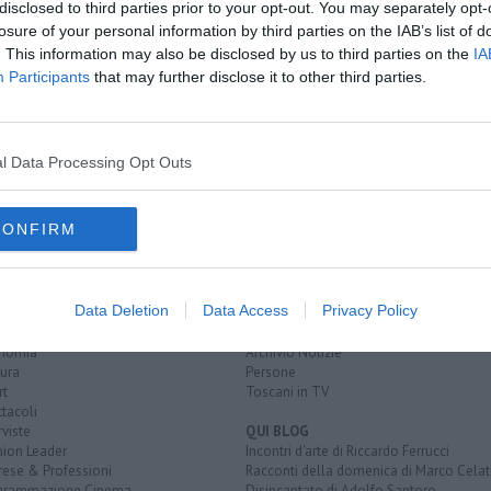
disclosed to third parties prior to your opt-out. You may separately opt-
losure of your personal information by third parties on the IAB’s list of
on lo spray
. This information may also be disclosed by us to third parties on the
IA
ipuliscono
Participants
that may further disclose it to other third parties.
ento non c'è
le
porta romana
ucraina
codice penale
euro
l Data Processing Opt Outs
CONFIRM
EGORIE
RUBRICHE
naca
Le notizie di oggi
Data Deletion
Data Access
Privacy Policy
tica
Più Letti della settimana
alità
Più Letti del mese
nomia
Archivio Notizie
ura
Persone
rt
Toscani in TV
tacoli
rviste
QUI BLOG
nion Leader
Incontri d'arte di Riccardo Ferrucci
rese & Professioni
Racconti della domenica di Marco Celat
grammazione Cinema
Disincantato di Adolfo Santoro