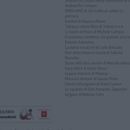
Shalom La Cultura della Solidarietà di 
Andrea Pio Cristiani
VERSI-AMO di Chi mette al centro la
persona
Eureka! di Nausica Manzi
Tabasco senza filtro di Tabasco n.6
Ci vuole un fisico di Michele Campisi
Economia e territorio, da globale a loca
Daniele Salvadori
La dama a scacchi di Carlo Belciani
Due chiacchiere in cucina di Sabrina
Rossello
Storie dell'altro secolo di Marcella Bito
Easy ridere di Dario Greco
Legami d'amore di Malena ...
Musica e dintorni di Fausto Pirìto
Parole milonguere di Maria Caruso
Lo sguardo di Don Armando Zappolini
Leggere di Roberto Cerri