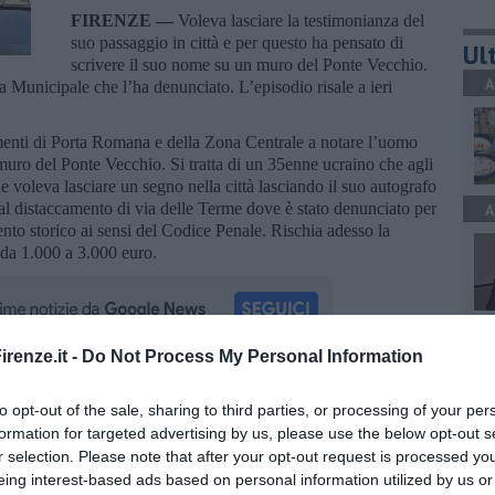
FIRENZE —
Voleva lasciare la testimonianza del
suo passaggio in città e per questo ha pensato di
Ult
scrivere il suo nome su un muro del Ponte Vecchio.
A
a Municipale che l’ha denunciato. L’episodio risale a ieri
amenti di Porta Romana e della Zona Centrale a notare l’uomo
muro del Ponte Vecchio. Si tratta di un 35enne ucraino che agli
he voleva lasciare un segno nella città lasciando il suo autografo
 al distaccamento di via delle Terme dove è stato denunciato per
A
o storico ai sensi del Codice Penale. Rischia adesso la
 da 1.000 a 3.000 euro.
A
renze.it -
Do Not Process My Personal Information
oscana iscriviti alla
Newsletter QUInews - ToscanaMedia.
to opt-out of the sale, sharing to third parties, or processing of your per
amente nella tua casella di posta.
formation for targeted advertising by us, please use the below opt-out s
r selection. Please note that after your opt-out request is processed y
S
eing interest-based ads based on personal information utilized by us or