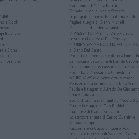
Sorridendo di Nicola Belcari
Vignaioli e vini di Nadio Stronchi
MUNI
Le pregiate penne di Pierantonio Pardi
o a Ripoli
Pagine allegre di Gianni Micheli
enzano
Psico-cose di Federica Giusti
pi Bisenzio
VI PRESENTO I MIEI... di Dino Fiumalbi
ole
Le stelle di Astrea di Edit Permay
nze
STORIE VISPE MA NON TROPPO DISTR
ra a Signa
di Dario Dal Canto
dicci
Progettare il benessere di Erica Fiumalbi
o Fiorentino
La Toscana della birra di Davide Cappan
na
Cose strane e posti assurdi di Blue Lam
Storielba di Alessandro Canestrelli
NEURONEWS di Alberto Arturo Vergani
Pensieri della domenica di Libero Ventur
Fauda e balagan di Alfredo De Girolam
Enrico Catassi
Storie di ordinaria umanità di Nicolò Ste
Parole in viaggio di Tito Barbini
Turbative di Franco Bonciani
Lo scrittore sfigato di Enrico Guerrini e
Gordiano Lupi
Raccontare di Gusto di Rubina Rovini
Legalità e non solo di Salvatore Calleri