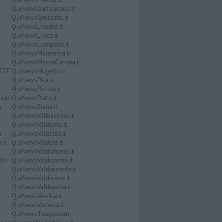
QuiNewsGarfagnana.it
QuiNewsGrosseto.it
QuiNewsLivorno.it
QuiNewsLucca.it
QuiNewsLunigiana.it
QuiNewsMaremma.it
QuiNewsMassaCarrara.it
ATTE
QuiNewsMugello.it
QuiNewsPisa.it
QuiNewsPistoia.it
nari
QuiNewsPrato.it
a
QuiNewsSiena.it
QuiNewsValbisenzio.it
QuiNewsValdarno.it
i
QuiNewsValdelsa.it
o e
QuiNewsValdera.it
QuiNewsValdichiana.it
lla
QuiNewsValdicornia.it
QuiNewsValdinievole.it
QuiNewsValdisieve.it
QuiNewsValtiberina.it
QuiNewsVersilia.it
QuiNewsVolterra.it
QuiNewsTango.com