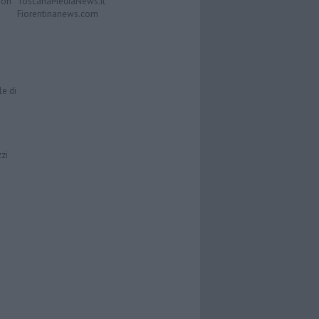
Don
ToscanaMediaNews.it
Fiorentinanews.com
le di
zzi