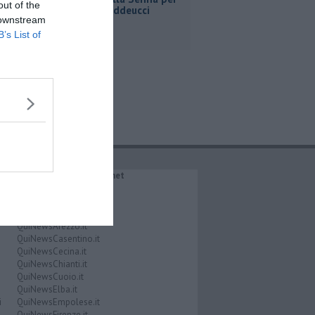
out of the
Ginevra Taddeucci
 downstream
B’s List of
IL NETWORK QuiNews.net
QuiNewsAbetone.it
QuiNewsAmiata.it
QuiNewsAnimali.it
QuiNewsArezzo.it
QuiNewsCasentino.it
QuiNewsCecina.it
QuiNewsChianti.it
QuiNewsCuoio.it
QuiNewsElba.it
i
QuiNewsEmpolese.it
QuiNewsFirenze.it