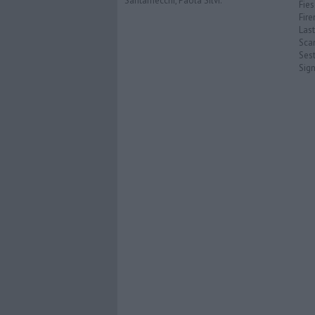
Santarnecchi, Paola Silvi.
Fies
Fire
Last
Scan
Sest
Sig