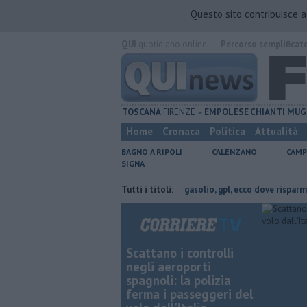
Questo sito contribuisce 
QUI
quotidiano online.
Percorso semplificat
TOSCANA
FIRENZE
EMPOLESE
CHIANTI
MUG
Home
Cronaca
Politica
Attualità
BAGNO A RIPOLI
CALENZANO
CAMP
SIGNA
a l'acquedotto mediceo
​Benzina, gasolio, gpl, ecco dove risparmiare
Tutti i titoli:
Scattano i controlli
negli aeroporti
spagnoli: la polizia
ferma i passeggeri del