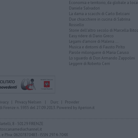
Economia e territorio, da globale a loca
Daniele Salvadori
La dama a scacchi di Carlo Belciani
Due chiacchiere in cucina di Sabrina
Rossello
Storie dell'altro secolo di Marcella Bito
Easy ridere di Dario Greco
Legami d'amore di Malena ...
Musica e dintorni di Fausto Pirìto
Parole milonguere di Maria Caruso
Lo sguardo di Don Armando Zappolini
Leggere di Roberto Cerri
rivacy
|
Privacy Nielsen
|
Durc
|
Provider
di Firenze n. 5935 del 27.09.2013. Powered by
Aperion.it
Martelli, 8 - 50129 FIRENZE
toscanamediachannel.it
F. e P.Iva: 06207870483 - ISSN 2974-704X