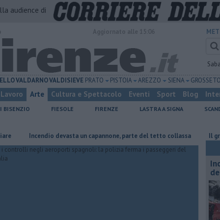
alla audience di
o
Aggiornato alle 15:06
MET
Sab
ELLO
VALDARNO
VALDISIEVE
PRATO
PISTOIA
AREZZO
SIENA
GROSSET
Lavoro
Arte
Cultura e Spettacolo
Eventi
Sport
Blog
Inte
I BISENZIO
FIESOLE
FIRENZE
LASTRA A SIGNA
SCAN
Incendio devasta un capannone, parte del tetto collassa
Il grande cal
In
de