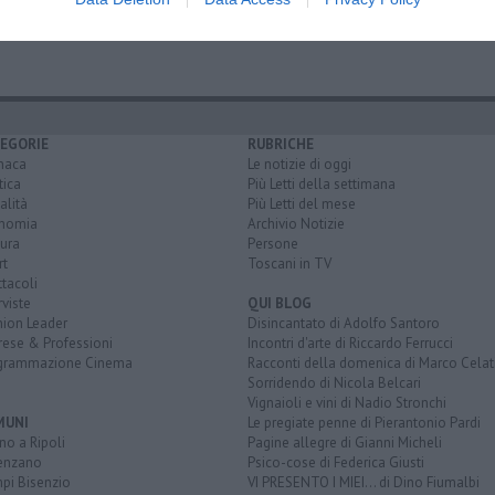
EGORIE
RUBRICHE
naca
Le notizie di oggi
tica
Più Letti della settimana
alità
Più Letti del mese
nomia
Archivio Notizie
ura
Persone
rt
Toscani in TV
tacoli
rviste
QUI BLOG
nion Leader
Disincantato di Adolfo Santoro
rese & Professioni
Incontri d'arte di Riccardo Ferrucci
grammazione Cinema
Racconti della domenica di Marco Celat
Sorridendo di Nicola Belcari
Vignaioli e vini di Nadio Stronchi
MUNI
Le pregiate penne di Pierantonio Pardi
o a Ripoli
Pagine allegre di Gianni Micheli
enzano
Psico-cose di Federica Giusti
pi Bisenzio
VI PRESENTO I MIEI... di Dino Fiumalbi