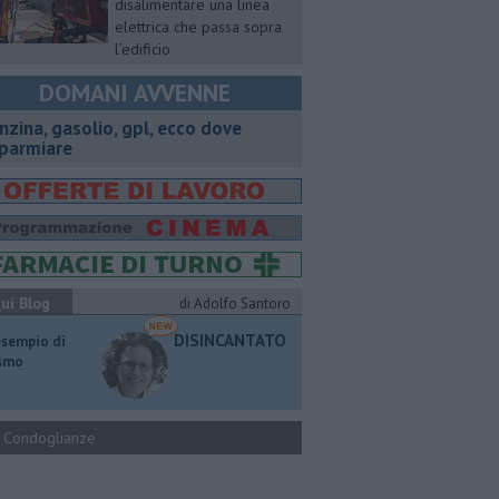
disalimentare una linea
elettrica che passa sopra
l’edificio
DOMANI AVVENNE
enzina, gasolio, gpl, ecco dove
sparmiare
ui Blog
di Adolfo Santoro
DISINCANTATO
esempio di
ismo
Condoglianze