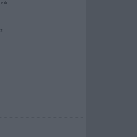
le di
zzi