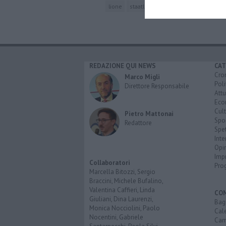
lione
staatliche museen
londra
REDAZIONE QUI NEWS
CAT
Cro
Marco Migli
Poli
Direttore Responsabile
Attu
Eco
Cult
Pietro Mattonai
Spo
Redattore
Spet
Inte
Opi
Imp
Collaboratori
Pro
Marcella Bitozzi, Sergio
Braccini, Michele Bufalino,
Valentina Caffieri, Linda
CO
Giuliani, Dina Laurenzi,
Bagn
Monica Nocciolini, Paolo
Cal
Nocentini, Gabriele
Cam