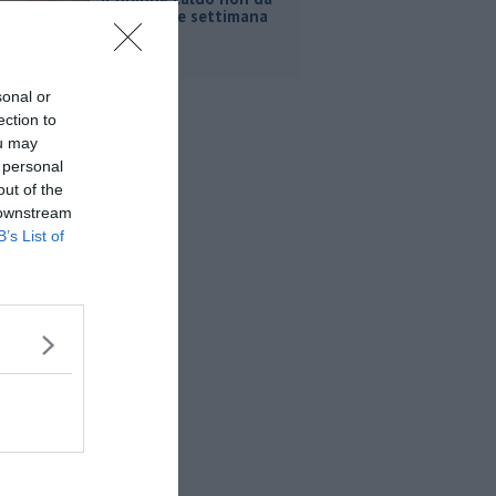
tregua, fine settimana
rovente
sonal or
ection to
ou may
 personal
out of the
 downstream
B’s List of