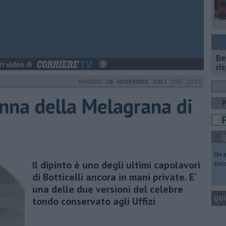
​B
ri
MARTEDÌ
28 NOVEMBRE 2017
ORE 10:21
onna della Melagrana di
Q
​Un 
Il dipinto è uno degli ultimi capolavori
civ
di Botticelli ancora in mani private. E'
una delle due versioni del celebre
QUI
tondo conservato agli Uffizi