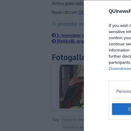
Arriva gratis tutti i giorni alle 20:00 dirett
QUInewsFi
Basta cliccare
QUI
Ti potrebbe interessare anche:
If you wish 
sensitive in
L'ossessione di Leonardo da Vinci pe
confirm you
Botticelli, grandi spostamenti agli Uffi
continue se
information 
Fotogallery
further disc
participants
Downstream 
Persona
Tag
madonna della melagrana
sandro botticell
redentore benedicente tra quattro apostoli