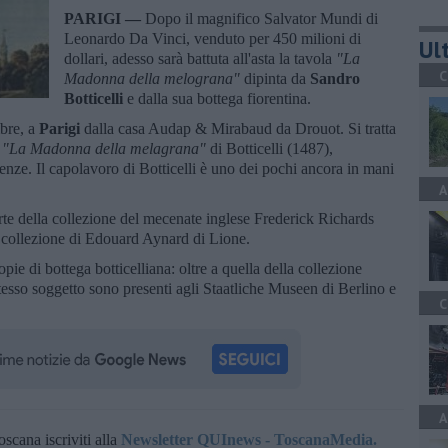
PARIGI —
Dopo il magnifico Salvator Mundi di
Leonardo Da Vinci, venduto per 450 milioni di
Ult
dollari, adesso sarà battuta all'asta la tavola
"La
C
Madonna della melograna"
dipinta da
Sandro
Botticelli
e dalla sua bottega fiorentina.
mbre, a
Parigi
dalla casa Audap & Mirabaud da Drouot. Si tratta
"La Madonna della melagrana"
di Botticelli (1487),
enze. Il capolavoro di Botticelli è uno dei pochi ancora in mani
A
e della collezione del mecenate inglese Frederick Richards
 collezione di Edouard Aynard di Lione.
opie di bottega botticelliana: oltre a quella della collezione
stesso soggetto sono presenti agli Staatliche Museen di Berlino e
C
A
oscana iscriviti alla
Newsletter QUInews - ToscanaMedia.