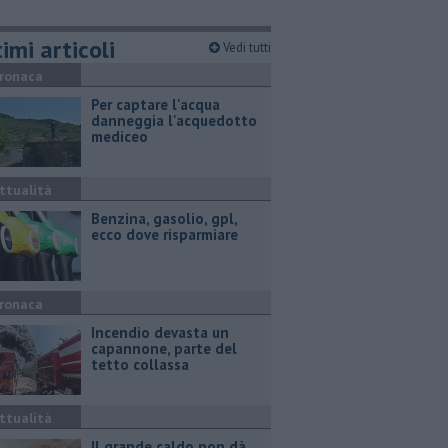
imi articoli
Vedi tutti
ronaca
Per captare l'acqua
danneggia l'acquedotto
mediceo
ttualità
​Benzina, gasolio, gpl,
ecco dove risparmiare
ronaca
Incendio devasta un
capannone, parte del
tetto collassa
ttualità
Il grande caldo non dà