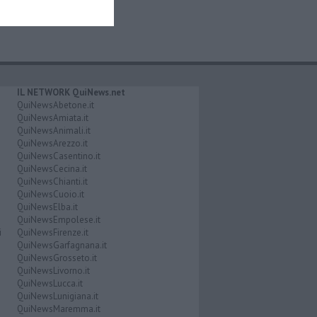
IL NETWORK QuiNews.net
QuiNewsAbetone.it
QuiNewsAmiata.it
QuiNewsAnimali.it
QuiNewsArezzo.it
QuiNewsCasentino.it
QuiNewsCecina.it
QuiNewsChianti.it
QuiNewsCuoio.it
QuiNewsElba.it
QuiNewsEmpolese.it
i
QuiNewsFirenze.it
QuiNewsGarfagnana.it
QuiNewsGrosseto.it
QuiNewsLivorno.it
QuiNewsLucca.it
QuiNewsLunigiana.it
QuiNewsMaremma.it