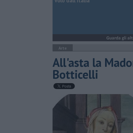
volo dall'Italia
Arte
All'asta la Mad
Botticelli