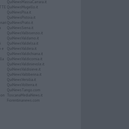
QuiNewsMassaCarrara.it
ATTE
QuiNewsMugello.it
QuiNewsPisa.it
QuiNewsPistoia.it
nari
QuiNewsPrato.it
a
QuiNewsSiena.it
QuiNewsValbisenzio.it
QuiNewsValdarno.it
i
QuiNewsValdelsa.it
o e
QuiNewsValdera.it
QuiNewsValdichiana.it
lla
QuiNewsValdicornia.it
QuiNewsValdinievole.it
QuiNewsValdisieve.it
QuiNewsValtiberina.it
QuiNewsVersilia.it
QuiNewsVolterra.it
QuiNewsTango.com
Don
ToscanaMediaNews.it
Fiorentinanews.com