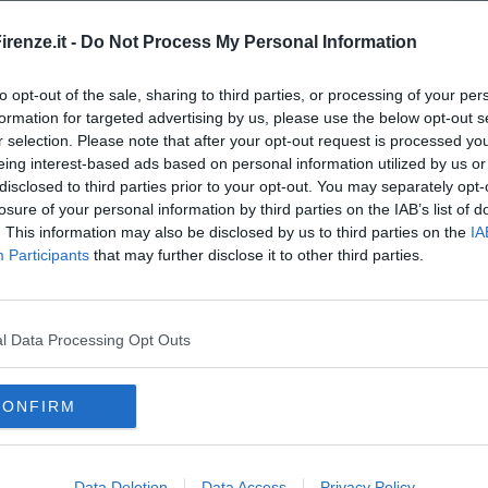
amente nella tua casella di posta.
renze.it -
Do Not Process My Personal Information
to opt-out of the sale, sharing to third parties, or processing of your per
formation for targeted advertising by us, please use the below opt-out s
r l'acqua
r selection. Please note that after your opt-out request is processed y
zi
eing interest-based ads based on personal information utilized by us or
disclosed to third parties prior to your opt-out. You may separately opt-
losure of your personal information by third parties on the IAB’s list of
. This information may also be disclosed by us to third parties on the
IA
Participants
that may further disclose it to other third parties.
l Data Processing Opt Outs
CONFIRM
i
parigi
galleria degli uffizi
leonardo da vinci
melograno
firenze
mecenate
inghilterra
Data Deletion
Data Access
Privacy Policy