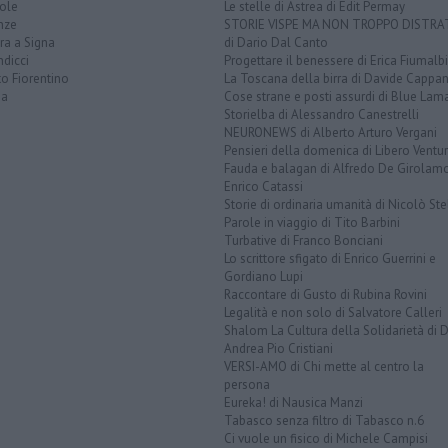
ole
Le stelle di Astrea di Edit Permay
nze
STORIE VISPE MA NON TROPPO DISTR
ra a Signa
di Dario Dal Canto
dicci
Progettare il benessere di Erica Fiumalbi
o Fiorentino
La Toscana della birra di Davide Cappan
na
Cose strane e posti assurdi di Blue Lam
Storielba di Alessandro Canestrelli
NEURONEWS di Alberto Arturo Vergani
Pensieri della domenica di Libero Ventur
Fauda e balagan di Alfredo De Girolam
Enrico Catassi
Storie di ordinaria umanità di Nicolò Ste
Parole in viaggio di Tito Barbini
Turbative di Franco Bonciani
Lo scrittore sfigato di Enrico Guerrini e
Gordiano Lupi
Raccontare di Gusto di Rubina Rovini
Legalità e non solo di Salvatore Calleri
Shalom La Cultura della Solidarietà di 
Andrea Pio Cristiani
VERSI-AMO di Chi mette al centro la
persona
Eureka! di Nausica Manzi
Tabasco senza filtro di Tabasco n.6
Ci vuole un fisico di Michele Campisi