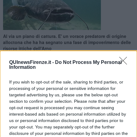
Al via un piano di cattura. E' un vorace predatore di origine
alloctona che ha ha segnato una fase di impoverimento delle
risorse ittiche dell'Arno
QUInewsFirenze.it -
Do Not Process My Personal
Information
If you wish to opt-out of the sale, sharing to third parties, or
FIRENZE —
Città Metropolitana ed il Museo di Storia Naturale
processing of your personal or sensitive information for
dell'Università di Firenze
, sotto il coordinamento scientifico della
targeted advertising by us, please use the below opt-out
dottoressa
Annamaria Nocita
, stanno conducendo
campagne di
section to confirm your selection. Please note that after your
controllo della specie
attraverso
degli
interventi di cattura
e
opt-out request is processed you may continue seeing
traslocazione degli individui in bacini di stoccaggio
, grazie a
interest-based ads based on personal information utilized by
finanziamenti concessi dalla Regione Toscana.
us or personal information disclosed to third parties prior to
La segnalazione
del pesce siluro
anche in alcuni affluenti
your opt-out. You may separately opt-out of the further
dell'Arno
ha portato ad
estendere gli interventi al fiume Greve,
disclosure of your personal information by third parties on the