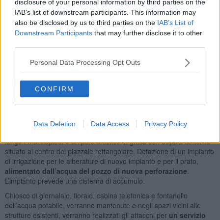
disclosure of your personal information by third parties on the
IAB’s list of downstream participants. This information may
Il progetto prevede anche
42 nuove panchine
sistemate in vari
also be disclosed by us to third parties on the
IAB’s List of
punti, realizzate con doghe in legno e struttura in ghisa
comprensiva di braccioli.
Downstream Participants
that may further disclose it to other
third parties.
L’intera superficie calpestabile della piazza sarà ripavimentata con
manto drenante, in particolare: la porzione centrale e i vialetti
Personal Data Processing Opt Outs
intermedi in asfalto drenante rifinito con manto di usura in inerti a
vista; i nuovi percorsi in diagonale in ghiaino stabilizzato con
rifacimento del marciapiede perimetrale.
CONFIRM
Incremento dell’impianto di illuminazione con
25 nuovi punti luce
con lanterne a led, su palo di altezza 4,5 metri, posizionati
all’interno della piazza, ad integrazione dell’assetto attuale
Data Deletion
Data Access
Privacy Policy
composto da 14 lampioni perimetrali a doppia lanterna ubicati
lungo i marciapiedi e un palo artistico in ghisa con doppia lanterna
situato al centro del piazzale rettangolare. Dotazione di un impianto
di irrigazione per le alberature di nuovo impianto e per il prato,
alimentato dall’acqua del pozzo di nuova perforazione
.
L’impianto prevede una cisterna di accumulo.
Chiosco di giornalaio, fioraio, cabina telefonica e fontanello
dell’acqua potabile, verranno mantenute e negli spazi vicini alle
strutture esistenti, verranno realizzati gli attacchi per
un servizio