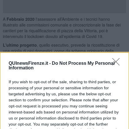
A
Febbraio 2020
l'assessore all’Ambiente e i tecnici hanno
illustrato alle commissioni comunale e circoscrizionale la fase dei
cantieri per la riqualificazione di piazza della Vittoria, poi è
intervenuto il lockdown dovuto all'epidemia di Covid 19.
L'ultimo progetto
, quello esecutivo, prevede la ricostituzione di
una griglia di pini domestici, come da schema originario della
piazza. Degli alberi esistenti, 24 tra caduti ed abbattuti saranno
sostituiti mentre 13 alberi presenti nella zona della piazza
QUInewsFirenze.it -
Do Not Process My Personal
corrispondente all’ingresso con via Puccinotti sono stati oggetto di
Information
ulteriori approfondimenti diagnostici per valutarne la possibilità di
conservazione.
If you wish to opt-out of the sale, sharing to third parties, or
La piazza nel suo assetto definitivo avrà
34 alberi in più rispetto
processing of your personal or sensitive information for
agli attuali
. I nuovi alberi piantati avranno una circonferenza
targeted advertising by us, please use the below opt-out
minima di 18-20 cm, secondo una griglia d’impianto di 8 per 8
section to confirm your selection. Please note that after your
metri, in grado di garantire lo sviluppo pieno e armonico delle
opt-out request is processed you may continue seeing
chiome dei pini. L’assetto definitivo dell’impianto arboreo della
interest-based ads based on personal information utilized by
piazza sarà raggiunto
in un periodo di cinque anni
, in base ai
us or personal information disclosed to third parties prior to
risultati delle verifiche che saranno condotte in parallelo sugli
your opt-out. You may separately opt-out of the further
esemplari esistenti.